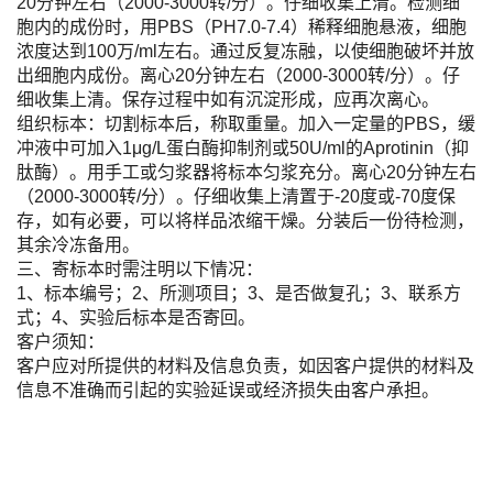
20分钟左右（2000-3000转/分）。仔细收集上清。检测细
胞内的成份时，用PBS（PH7.0-7.4）稀释细胞悬液，细胞
浓度达到100万/ml左右。通过反复冻融，以使细胞破坏并放
出细胞内成份。离心20分钟左右（2000-3000转/分）。仔
细收集上清。保存过程中如有沉淀形成，应再次离心。
组织标本：切割标本后，称取重量。加入一定量的PBS，缓
冲液中可加入1μg/L蛋白酶抑制剂或50U/ml的Aprotinin（抑
肽酶）。用手工或匀浆器将标本匀浆充分。离心20分钟左右
（2000-3000转/分）。仔细收集上清置于-20度或-70度保
存，如有必要，可以将样品浓缩干燥。分装后一份待检测，
其余冷冻备用。
三、寄标本时需注明以下情况：
1、标本编号；2、所测项目；3、是否做复孔；3、联系方
式；4、实验后标本是否寄回。
客户须知：
客户应对所提供的材料及信息负责，如因客户提供的材料及
信息不准确而引起的实验延误或经济损失由客户承担。