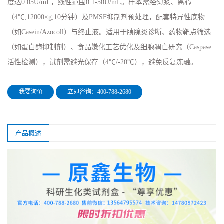
度达0.05U/mL，线性范围0.1-50U/mL。样本需经匀浆、离心
（4℃,12000×g,10分钟）及PMSF抑制剂预处理，配套特异性底物
（如Casein/Azocoll）与终止液。适用于胰腺炎诊断、药物靶点筛选
（如蛋白酶抑制剂）、食品嫩化工艺优化及细胞凋亡研究（Caspase
活性检测），试剂需避光保存（4℃/-20℃），避免反复冻融。
我要询价
立即咨询：400-788-2680
产品概述