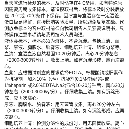
当天就进行检测的标本，及时储存在4℃备用，如有特殊原
因需要周期收集标本，请造模取材后，将标本及时分装后放
在-20℃或-70℃条件下保存。因冰室与室温存在一定温差，
蛋白极易降解，直接影响实验质量，所以避免反复冻融。代
测放免标本的客户取材前须向我司销售人员索要说明书，具
体操作注意事项请与我司技术人员沟通。
液体类标本：标本必须为液体，不含沉淀。包括血清、血
浆、尿液、胸腹水、脑脊液、细胞培养上清、组织匀浆等。
血清：室温血液自然凝固10-20分钟后，离心20分钟左右
（2000-3000转/分）。收集上清。如有沉淀形成，应再次离
心。
血浆：应根据试剂盒的要求选择EDTA、柠檬酸钠或肝素作
为抗凝剂，加入10%（v/v）抗凝剂(0.1M柠檬酸钠或
1%heparin 或2.0%EDTA.Na2)混合10-20分钟后，离心20分
钟左右（2000-3000转/分）。仔细收集上清。如有沉淀形
成，应再次离心。
尿液、胸腹水、脑脊液：用无菌管收集。离心20分钟左右
（2000-3000转/分）。仔细收集上清。如有沉淀形成，应再
次离心。
细胞培养上清：检测分泌性的成份时，用无菌管收集。离心