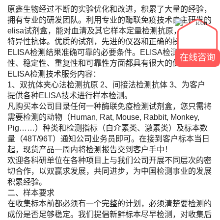
原鑫生物经过不断的实验优化和改进，积累了大量的经验，
拥有专业的研发团队。利用专业的酶联免疫技术自主研发的
elisa试剂盒，能对血清及其它样本定量检测抗原，定性检测
特异性抗体。优质的试剂，先进的仪器和正确的操作是保证
ELISA检测结果准确可靠的必要条件。ELISA检测的方便
在线咨询
性、稳定性、重复性和可靠性方面都具有很大的优势。
ELISA检测技术服务内容：
1、双抗体夹心法检测抗原 2、间接法检测抗体 3、为客户
提供各种ELISA技术进行样本检测。
凡购买本公司目录任何一种酶联免疫检测试剂盒，您只需将
需要检测的动物（Human, Rat, Mouse, Rabbit, Monkey,
Pig……）种类和检测指标（白介素类、激素类）及标本数
量（48T/96T）通知公司业务员即可。在接到客户标本当日
起，现货产品一周内将检测报告交到客户手中！
欢迎各科研单位在各种项目上与我们公司开展不同层次的密
切合作，以双赢求发展，共同进步，为中国检测事业的发展
积累经验。
二、样本要求
在收集标本前都必须有一个完整的计划，必须清楚要检测的
成份是否足够稳定。我们提倡新鲜标本尽早检测，对收集后