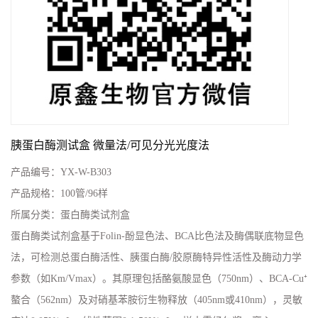
胰蛋白酶测试盒 微量法/可见分光光度法
产品编号：
YX-W-B303
产品规格：
100管/96样
所属分类：
蛋白酶类试剂盒
蛋白酶类试剂盒基于Folin-酚显色法、BCA比色法及酶偶联底物显色
法，可检测总蛋白酶活性、胰蛋白酶/胶原酶特异性活性及酶动力学
参数（如Km/Vmax）。其原理包括酪氨酸显色（750nm）、BCA-Cu⁺
螯合（562nm）及对硝基苯胺衍生物释放（405nm或410nm），灵敏