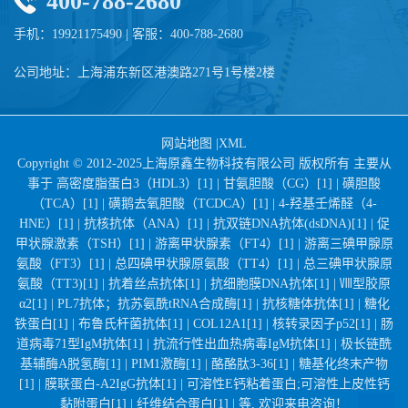
400-788-2680
手机：19921175490 | 客服：400-788-2680
公司地址：上海浦东新区港澳路271号1号楼2楼
网站地图
|
XML
Copyright © 2012-2025上海原鑫生物科技有限公司 版权所有 主要从
事于
高密度脂蛋白3（HDL3）[1] |
甘氨胆酸（CG）[1] |
磺胆酸
（TCA）[1] |
磺鹅去氧胆酸（TCDCA）[1] |
4-羟基壬烯醛（4-
HNE）[1] |
抗核抗体（ANA）[1] |
抗双链DNA抗体(dsDNA)[1] |
促
甲状腺激素（TSH）[1] |
游离甲状腺素（FT4）[1] |
游离三碘甲腺原
氨酸（FT3）[1] |
总四碘甲状腺原氨酸（TT4）[1] |
总三碘甲状腺原
氨酸（TT3)[1] |
抗着丝点抗体[1] |
抗细胞膜DNA抗体[1] |
Ⅷ型胶原
α2[1] |
PL7抗体；抗苏氨酰tRNA合成酶[1] |
抗核糖体抗体[1] |
糖化
铁蛋白[1] |
布鲁氏杆菌抗体[1] |
COL12A1[1] |
核转录因子p52[1] |
肠
道病毒71型IgM抗体[1] |
抗流行性出血热病毒IgM抗体[1] |
极长链酰
基辅酶A脱氢酶[1] |
PIM1激酶[1] |
酪酪肽3-36[1] |
糖基化终末产物
[1] |
膜联蛋白-A2IgG抗体[1] |
可溶性E钙粘着蛋白;可溶性上皮性钙
黏附蛋白[1] |
纤维结合蛋白[1] |
等, 欢迎来电咨询！