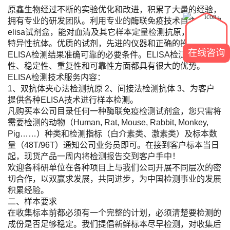
原鑫生物经过不断的实验优化和改进，积累了大量的经验，
拥有专业的研发团队。利用专业的酶联免疫技术自主研发的
elisa试剂盒，能对血清及其它样本定量检测抗原，定性检测
特异性抗体。优质的试剂，先进的仪器和正确的操作是保证
在线咨询
ELISA检测结果准确可靠的必要条件。ELISA检测的方便
性、稳定性、重复性和可靠性方面都具有很大的优势。
ELISA检测技术服务内容：
1、双抗体夹心法检测抗原 2、间接法检测抗体 3、为客户
提供各种ELISA技术进行样本检测。
凡购买本公司目录任何一种酶联免疫检测试剂盒，您只需将
需要检测的动物（Human, Rat, Mouse, Rabbit, Monkey,
Pig……）种类和检测指标（白介素类、激素类）及标本数
量（48T/96T）通知公司业务员即可。在接到客户标本当日
起，现货产品一周内将检测报告交到客户手中！
欢迎各科研单位在各种项目上与我们公司开展不同层次的密
切合作，以双赢求发展，共同进步，为中国检测事业的发展
积累经验。
二、样本要求
在收集标本前都必须有一个完整的计划，必须清楚要检测的
成份是否足够稳定。我们提倡新鲜标本尽早检测，对收集后