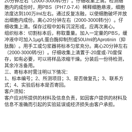
20分钟左右（2000-3000转/分）。仔细收集上清。检测细
胞内的成份时，用PBS（PH7.0-7.4）稀释细胞悬液，细胞
浓度达到100万/ml左右。通过反复冻融，以使细胞破坏并放
出细胞内成份。离心20分钟左右（2000-3000转/分）。仔
细收集上清。保存过程中如有沉淀形成，应再次离心。
组织标本：切割标本后，称取重量。加入一定量的PBS，缓
冲液中可加入1μg/L蛋白酶抑制剂或50U/ml的Aprotinin（抑
肽酶）。用手工或匀浆器将标本匀浆充分。离心20分钟左右
（2000-3000转/分）。仔细收集上清置于-20度或-70度保
存，如有必要，可以将样品浓缩干燥。分装后一份待检测，
其余冷冻备用。
三、寄标本时需注明以下情况：
1、标本编号；2、所测项目；3、是否做复孔；3、联系方
式；4、实验后标本是否寄回。
客户须知：
客户应对所提供的材料及信息负责，如因客户提供的材料及
信息不准确而引起的实验延误或经济损失由客户承担。