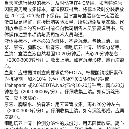
当天就进行检测的标本，及时储存在4℃备用，如有特殊原
因需要周期收集标本，请造模取材后，将标本及时分装后放
在-20℃或-70℃条件下保存。因冰室与室温存在一定温差，
蛋白极易降解，直接影响实验质量，所以避免反复冻融。代
测放免标本的客户取材前须向我司销售人员索要说明书，具
体操作注意事项请与我司技术人员沟通。
液体类标本：标本必须为液体，不含沉淀。包括血清、血
浆、尿液、胸腹水、脑脊液、细胞培养上清、组织匀浆等。
血清：室温血液自然凝固10-20分钟后，离心20分钟左右
（2000-3000转/分）。收集上清。如有沉淀形成，应再次离
心。
血浆：应根据试剂盒的要求选择EDTA、柠檬酸钠或肝素作
为抗凝剂，加入10%（v/v）抗凝剂(0.1M柠檬酸钠或
1%heparin 或2.0%EDTA.Na2)混合10-20分钟后，离心20分
钟左右（2000-3000转/分）。仔细收集上清。如有沉淀形
成，应再次离心。
尿液、胸腹水、脑脊液：用无菌管收集。离心20分钟左右
（2000-3000转/分）。仔细收集上清。如有沉淀形成，应再
次离心。
细胞培养上清：检测分泌性的成份时，用无菌管收集。离心