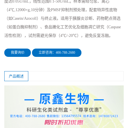
度达0.05U/mL，线性范围0.1-50U/mL。样本需经匀浆、离心
（4℃,12000×g,10分钟）及PMSF抑制剂预处理，配套特异性底物
（如Casein/Azocoll）与终止液。适用于胰腺炎诊断、药物靶点筛选
（如蛋白酶抑制剂）、食品嫩化工艺优化及细胞凋亡研究（Caspase
活性检测），试剂需避光保存（4℃/-20℃），避免反复冻融。
我要询价
立即咨询：400-788-2680
产品概述