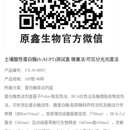
土壤酸性蛋白酶(S-ACPT)测试盒 微量法/可见分光光度法
产品编号：
YX-W-B907
产品规格：
100管/48样
所属分类：
蛋白酶类试剂盒
蛋白酶类试剂盒基于Folin-酚显色法、BCA比色法及酶偶联底物显色
法，可检测总蛋白酶活性、胰蛋白酶/胶原酶特异性活性及酶动力学
参数（如Km/Vmax）。其原理包括酪氨酸显色（750nm）、BCA-Cu⁺
螯合（562nm）及对硝基苯胺衍生物释放（405nm或410nm），灵敏