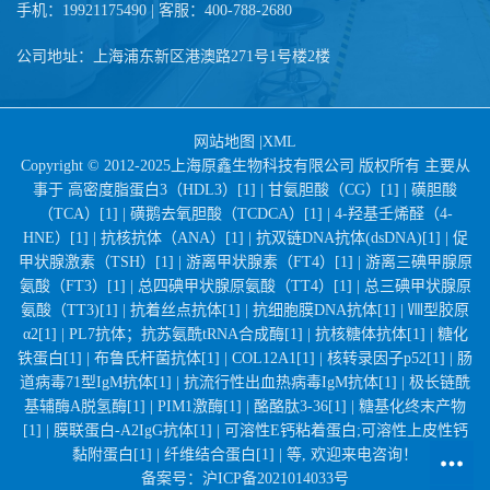
手机：19921175490 | 客服：400-788-2680
公司地址：上海浦东新区港澳路271号1号楼2楼
网站地图
|
XML
Copyright © 2012-2025上海原鑫生物科技有限公司 版权所有 主要从
事于
高密度脂蛋白3（HDL3）[1] |
甘氨胆酸（CG）[1] |
磺胆酸
（TCA）[1] |
磺鹅去氧胆酸（TCDCA）[1] |
4-羟基壬烯醛（4-
HNE）[1] |
抗核抗体（ANA）[1] |
抗双链DNA抗体(dsDNA)[1] |
促
甲状腺激素（TSH）[1] |
游离甲状腺素（FT4）[1] |
游离三碘甲腺原
氨酸（FT3）[1] |
总四碘甲状腺原氨酸（TT4）[1] |
总三碘甲状腺原
氨酸（TT3)[1] |
抗着丝点抗体[1] |
抗细胞膜DNA抗体[1] |
Ⅷ型胶原
α2[1] |
PL7抗体；抗苏氨酰tRNA合成酶[1] |
抗核糖体抗体[1] |
糖化
铁蛋白[1] |
布鲁氏杆菌抗体[1] |
COL12A1[1] |
核转录因子p52[1] |
肠
道病毒71型IgM抗体[1] |
抗流行性出血热病毒IgM抗体[1] |
极长链酰
基辅酶A脱氢酶[1] |
PIM1激酶[1] |
酪酪肽3-36[1] |
糖基化终末产物
[1] |
膜联蛋白-A2IgG抗体[1] |
可溶性E钙粘着蛋白;可溶性上皮性钙
黏附蛋白[1] |
纤维结合蛋白[1] |
等, 欢迎来电咨询！
备案号：
沪ICP备2021014033号