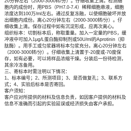
20分钟左右（2000-3000转/分）。仔细收集上清。检测细
胞内的成份时，用PBS（PH7.0-7.4）稀释细胞悬液，细胞
浓度达到100万/ml左右。通过反复冻融，以使细胞破坏并放
出细胞内成份。离心20分钟左右（2000-3000转/分）。仔
细收集上清。保存过程中如有沉淀形成，应再次离心。
组织标本：切割标本后，称取重量。加入一定量的PBS，缓
冲液中可加入1μg/L蛋白酶抑制剂或50U/ml的Aprotinin（抑
肽酶）。用手工或匀浆器将标本匀浆充分。离心20分钟左右
（2000-3000转/分）。仔细收集上清置于-20度或-70度保
存，如有必要，可以将样品浓缩干燥。分装后一份待检测，
其余冷冻备用。
三、寄标本时需注明以下情况：
1、标本编号；2、所测项目；3、是否做复孔；3、联系方
式；4、实验后标本是否寄回。
客户须知：
客户应对所提供的材料及信息负责，如因客户提供的材料及
信息不准确而引起的实验延误或经济损失由客户承担。