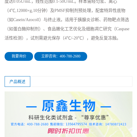
度达0.05U/mL，线性范围0.1-50U/mL。样本需经匀浆、离心
（4℃,12000×g,10分钟）及PMSF抑制剂预处理，配套特异性底物
（如Casein/Azocoll）与终止液。适用于胰腺炎诊断、药物靶点筛选
（如蛋白酶抑制剂）、食品嫩化工艺优化及细胞凋亡研究（Caspase
活性检测），试剂需避光保存（4℃/-20℃），避免反复冻融。
我要询价
立即咨询：400-788-2680
产品概述