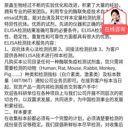
原鑫生物经过不断的实验优化和改进，积累了大量的经验，
拥有专业的研发团队。利用专业的酶联免疫技术自主研发的
elisa试剂盒，能对血清及其它样本定量检测抗原，定性检测
特异性抗体。优质的试剂，先进的仪器和正确的操作是保证
在线咨询
ELISA检测结果准确可靠的必要条件。ELISA检测的方便
性、稳定性、重复性和可靠性方面都具有很大的优势。
ELISA检测技术服务内容：
1、双抗体夹心法检测抗原 2、间接法检测抗体 3、为客户
提供各种ELISA技术进行样本检测。
凡购买本公司目录任何一种酶联免疫检测试剂盒，您只需将
需要检测的动物（Human, Rat, Mouse, Rabbit, Monkey,
Pig……）种类和检测指标（白介素类、激素类）及标本数
量（48T/96T）通知公司业务员即可。在接到客户标本当日
起，现货产品一周内将检测报告交到客户手中！
欢迎各科研单位在各种项目上与我们公司开展不同层次的密
切合作，以双赢求发展，共同进步，为中国检测事业的发展
积累经验。
二、样本要求
在收集标本前都必须有一个完整的计划，必须清楚要检测的
成份是否足够稳定。我们提倡新鲜标本尽早检测，对收集后