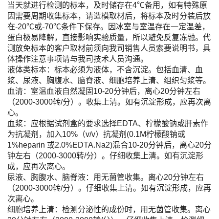
当天就进行检测的标本，及时储存在4℃备用，如有特殊原
因需要周期收集标本，请造模取材后，将标本及时分装后放
在-20℃或-70℃条件下保存。因冰室与室温存在一定温差，
蛋白极易降解，直接影响实验质量，所以避免反复冻融。代
测放免标本的客户取材前须向我司销售人员索要说明书，具
体操作注意事项请与我司技术人员沟通。
液体类标本：标本必须为液体，不含沉淀。包括血清、血
浆、尿液、胸腹水、脑脊液、细胞培养上清、组织匀浆等。
血清：室温血液自然凝固10-20分钟后，离心20分钟左右
（2000-3000转/分）。收集上清。如有沉淀形成，应再次离
心。
血浆：应根据试剂盒的要求选择EDTA、柠檬酸钠或肝素作
为抗凝剂，加入10%（v/v）抗凝剂(0.1M柠檬酸钠或
1%heparin 或2.0%EDTA.Na2)混合10-20分钟后，离心20分
钟左右（2000-3000转/分）。仔细收集上清。如有沉淀形
成，应再次离心。
尿液、胸腹水、脑脊液：用无菌管收集。离心20分钟左右
（2000-3000转/分）。仔细收集上清。如有沉淀形成，应再
次离心。
细胞培养上清：检测分泌性的成份时，用无菌管收集。离心