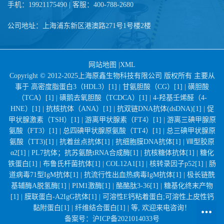
手机：19921175490 | 客服：400-788-2680
公司地址：上海浦东新区港澳路271号1号楼2楼
网站地图
|
XML
Copyright © 2012-2025上海原鑫生物科技有限公司 版权所有 主要从
事于
高密度脂蛋白3（HDL3）[1] |
甘氨胆酸（CG）[1] |
磺胆酸
（TCA）[1] |
磺鹅去氧胆酸（TCDCA）[1] |
4-羟基壬烯醛（4-
HNE）[1] |
抗核抗体（ANA）[1] |
抗双链DNA抗体(dsDNA)[1] |
促
甲状腺激素（TSH）[1] |
游离甲状腺素（FT4）[1] |
游离三碘甲腺原
氨酸（FT3）[1] |
总四碘甲状腺原氨酸（TT4）[1] |
总三碘甲状腺原
氨酸（TT3)[1] |
抗着丝点抗体[1] |
抗细胞膜DNA抗体[1] |
Ⅷ型胶原
α2[1] |
PL7抗体；抗苏氨酰tRNA合成酶[1] |
抗核糖体抗体[1] |
糖化
铁蛋白[1] |
布鲁氏杆菌抗体[1] |
COL12A1[1] |
核转录因子p52[1] |
肠
道病毒71型IgM抗体[1] |
抗流行性出血热病毒IgM抗体[1] |
极长链酰
基辅酶A脱氢酶[1] |
PIM1激酶[1] |
酪酪肽3-36[1] |
糖基化终末产物
[1] |
膜联蛋白-A2IgG抗体[1] |
可溶性E钙粘着蛋白;可溶性上皮性钙
黏附蛋白[1] |
纤维结合蛋白[1] |
等, 欢迎来电咨询！
备案号：
沪ICP备2021014033号