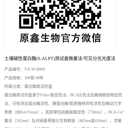
土壤碱性蛋白酶(S-ALPT)测试盒微量法/可见分光光度法
产品编号：
YX-W-B909
产品规格：
100管/48样
所属分类：
蛋白酶类试剂盒
蛋白酶类试剂盒基于Folin-酚显色法、BCA比色法及酶偶联底物显色
法，可检测总蛋白酶活性、胰蛋白酶/胶原酶特异性活性及酶动力学
参数（如Km/Vmax）。其原理包括酪氨酸显色（750nm）、BCA-Cu⁺
螯合（562nm）及对硝基苯胺衍生物释放（405nm或410nm），灵敏