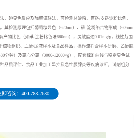
法、碘显色反应及酶解偶联法，可检测总淀粉、直链/支链淀粉比例、
其检测原理包括葡萄糖显色（620nm）、碘-淀粉络合物形成（605nm
解产物比色（如碘-淀粉比色法660nm），灵敏度达0.01mg/g，线性范围
mL。适用于植物组织、血清/尿液样本及食品样品，操作流程含样本研磨、乙醇脱
浴30分钟）及离心分离（3000-12000×g），配套标准曲线与稳定显色试
种品质评估、食品工业加工监控及急性胰腺炎等疾病诊断，试剂组分
即咨询：400-788-2680