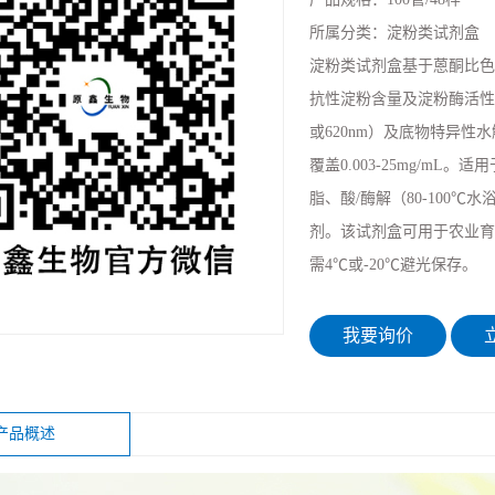
所属分类：
淀粉类试剂盒
淀粉类试剂盒基于蒽酮比色
抗性淀粉含量及淀粉酶活性。
或620nm）及底物特异性水
覆盖0.003-25mg/
脂、酸/酶解（80-100℃水
剂。该试剂盒可用于农业育
需4℃或-20℃避光保存。
我要询价
立
产品概述