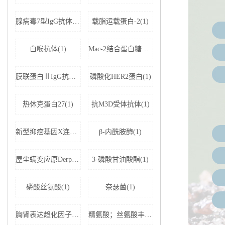
腺病毒7型IgG抗体(1)
载脂运载蛋白-2(1)
白喉抗体(1)
Mac-2结合蛋白糖基化异构体(1)
膜联蛋白ⅡIgG抗体(1)
磷酸化HER2蛋白(1)
热休克蛋白27(1)
抗M3D受体抗体(1)
新型抑癌基因X连锁凋亡抑制蛋白相关因子-1(1)
β-内酰胺酶(1)
屋尘螨变应原Derp1 IgE抗体(1)
3-磷酸甘油酸酯(1)
磷酸丝氨酸(1)
奈瑟菌(1)
胸肾表达趋化因子(1)
精氨酸；丝氨酸丰富剪接因子1(1)