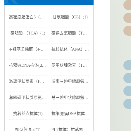
高密度脂蛋白3（HDL3）(1)
甘氨胆酸（CG）(1)
磺胆酸 （TCA）(1)
磺鹅去氧胆酸（TCDCA）(1)
4-羟基壬烯醛（4-HNE）(1)
抗核抗体（ANA）(1)
抗双链DNA抗体(dsDNA)(1)
促甲状腺激素（TSH）(1)
游离甲状腺素（FT4）(1)
游离三碘甲腺原氨酸（FT3）(1)
总四碘甲状腺原氨酸（TT4）(1)
总三碘甲状腺原氨酸（TT3)(1)
抗着丝点抗体(1)
抗细胞膜DNA抗体(1)
Ⅷ型胶原α2(1)
PL7抗体；抗苏氨酰tRNA合成酶(1)