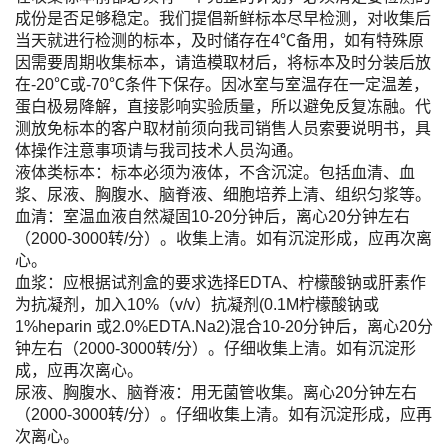
成份是否足够稳定。我们提倡新鲜标本尽早检测，对收集后
当天就进行检测的标本，及时储存在4℃备用，如有特殊原
因需要周期收集标本，请造模取材后，将标本及时分装后放
在-20℃或-70℃条件下保存。因冰室与室温存在一定温差，
蛋白极易降解，直接影响实验质量，所以避免反复冻融。代
测放免标本的客户取材前须向我司销售人员索要说明书，具
体操作注意事项请与我司技术人员沟通。
液体类标本：标本必须为液体，不含沉淀。包括血清、血
浆、尿液、胸腹水、脑脊液、细胞培养上清、组织匀浆等。
血清：室温血液自然凝固10-20分钟后，离心20分钟左右
（2000-3000转/分）。收集上清。如有沉淀形成，应再次离
心。
血浆：应根据试剂盒的要求选择EDTA、柠檬酸钠或肝素作
为抗凝剂，加入10%（v/v）抗凝剂(0.1M柠檬酸钠或
1%heparin 或2.0%EDTA.Na2)混合10-20分钟后，离心20分
钟左右（2000-3000转/分）。仔细收集上清。如有沉淀形
成，应再次离心。
尿液、胸腹水、脑脊液：用无菌管收集。离心20分钟左右
（2000-3000转/分）。仔细收集上清。如有沉淀形成，应再
次离心。