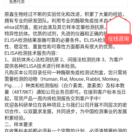
免费代测
原鑫生物经过不断的实验优化和改进，积累了大量的经验，
拥有专业的研发团队。利用专业的酶联免疫技术自主研发的
elisa试剂盒，能对血清及其它样本定量检测抗原，定性检测
特异性抗体。优质的试剂，先进的仪器和正确的操作是保证
在线咨询
ELISA检测结果准确可靠的必要条件。ELISA检测的方便
性、稳定性、重复性和可靠性方面都具有很大的优势。
ELISA检测技术服务内容：
1、双抗体夹心法检测抗原 2、间接法检测抗体 3、为客户
提供各种ELISA技术进行样本检测。
凡购买本公司目录任何一种酶联免疫检测试剂盒，您只需将
需要检测的动物（Human, Rat, Mouse, Rabbit, Monkey,
Pig……）种类和检测指标（白介素类、激素类）及标本数
量（48T/96T）通知公司业务员即可。在接到客户标本当日
起，现货产品一周内将检测报告交到客户手中！
欢迎各科研单位在各种项目上与我们公司开展不同层次的密
切合作，以双赢求发展，共同进步，为中国检测事业的发展
积累经验。
二、样本要求
在收集标本前都必须有一个完整的计划，必须清楚要检测的