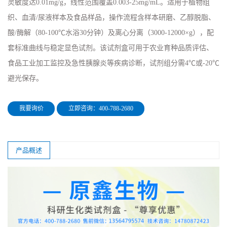
灵敏度达0.01mg/g，线性范围覆盖0.003-25mg/mL。适用于植物组
织、血清/尿液样本及食品样品，操作流程含样本研磨、乙醇脱脂、
酸/酶解（80-100℃水浴30分钟）及离心分离（3000-12000×g），配
套标准曲线与稳定显色试剂。该试剂盒可用于农业育种品质评估、
食品工业加工监控及急性胰腺炎等疾病诊断，试剂组分需4℃或-20℃
避光保存。
我要询价
立即咨询：400-788-2680
产品概述