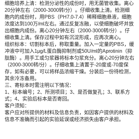
细胞培养上清：检测分泌性的成份时，用无菌管收集。离心
20分钟左右（2000-3000转/分）。仔细收集上清。检测细
胞内的成份时，用PBS（PH7.0-7.4）稀释细胞悬液，细胞
浓度达到100万/ml左右。通过反复冻融，以使细胞破坏并放
出细胞内成份。离心20分钟左右（2000-3000转/分）。仔
细收集上清。保存过程中如有沉淀形成，应再次离心。
组织标本：切割标本后，称取重量。加入一定量的PBS，缓
冲液中可加入1μg/L蛋白酶抑制剂或50U/ml的Aprotinin（抑
肽酶）。用手工或匀浆器将标本匀浆充分。离心20分钟左右
（2000-3000转/分）。仔细收集上清置于-20度或-70度保
存，如有必要，可以将样品浓缩干燥。分装后一份待检测，
其余冷冻备用。
三、寄标本时需注明以下情况：
1、标本编号；2、所测项目；3、是否做复孔；3、联系方
式；4、实验后标本是否寄回。
客户须知：
客户应对所提供的材料及信息负责，如因客户提供的材料及
信息不准确而引起的实验延误或经济损失由客户承担。