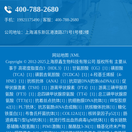
400-788-2680
手机：19921175490 | 客服：400-788-2680
公司地址：上海浦东新区港澳路271号1号楼2楼
网站地图
|
XML
Copyright © 2012-2025上海原鑫生物科技有限公司 版权所有 主要从
事于
高密度脂蛋白3（HDL3）[1] |
甘氨胆酸（CG）[1] |
磺胆酸
（TCA）[1] |
磺鹅去氧胆酸（TCDCA）[1] |
4-羟基壬烯醛（4-
HNE）[1] |
抗核抗体（ANA）[1] |
抗双链DNA抗体(dsDNA)[1] |
促
甲状腺激素（TSH）[1] |
游离甲状腺素（FT4）[1] |
游离三碘甲腺原
氨酸（FT3）[1] |
总四碘甲状腺原氨酸（TT4）[1] |
总三碘甲状腺原
氨酸（TT3)[1] |
抗着丝点抗体[1] |
抗细胞膜DNA抗体[1] |
Ⅷ型胶原
α2[1] |
PL7抗体；抗苏氨酰tRNA合成酶[1] |
抗核糖体抗体[1] |
糖化
铁蛋白[1] |
布鲁氏杆菌抗体[1] |
COL12A1[1] |
核转录因子p52[1] |
肠
道病毒71型IgM抗体[1] |
抗流行性出血热病毒IgM抗体[1] |
极长链酰
基辅酶A脱氢酶[1] |
PIM1激酶[1] |
酪酪肽3-36[1] |
糖基化终末产物