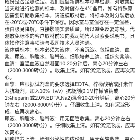
成份是否足够稳定。我们提倡新鲜标本尽早检测，对收集后
当天就进行检测的标本，及时储存在4℃备用，如有特殊原
因需要周期收集标本，请造模取材后，将标本及时分装后放
在-20℃或-70℃条件下保存。因冰室与室温存在一定温差，
蛋白极易降解，直接影响实验质量，所以避免反复冻融。代
测放免标本的客户取材前须向我司销售人员索要说明书，具
体操作注意事项请与我司技术人员沟通。
液体类标本：标本必须为液体，不含沉淀。包括血清、血
浆、尿液、胸腹水、脑脊液、细胞培养上清、组织匀浆等。
血清：室温血液自然凝固10-20分钟后，离心20分钟左右
（2000-3000转/分）。收集上清。如有沉淀形成，应再次离
心。
血浆：应根据试剂盒的要求选择EDTA、柠檬酸钠或肝素作
为抗凝剂，加入10%（v/v）抗凝剂(0.1M柠檬酸钠或
1%heparin 或2.0%EDTA.Na2)混合10-20分钟后，离心20分
钟左右（2000-3000转/分）。仔细收集上清。如有沉淀形
成，应再次离心。
尿液、胸腹水、脑脊液：用无菌管收集。离心20分钟左右
（2000-3000转/分）。仔细收集上清。如有沉淀形成，应再
次离心。
细胞培养上清：检测分泌性的成份时，用无菌管收集。离心