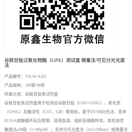
谷胱甘肽过氧化物酶（GPX）测试盒 微量法/可见分光光度
法
产品编号：
YX-W-A202
产品规格：
100管/96样
所属分类：
谷胱甘肽类试剂盒
谷胱甘肽类试剂盒用于检测总谷胱甘肽（GSH+GSSG）、氧化型
（GSSG）及酶活性（GST、GR）等指标，基于DTNB比色法、竞争
ELISA或酶循环反应原理，适用血清、组织及细胞样本。其检测灵
敏度达μM级（1-100μM），支持分光光度法（412-630nm）或微量法