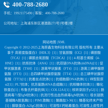
400-788-2680
手机：19921175490 | 客服：400-788-2680
公司地址：上海浦东新区港澳路271号1号楼2楼
网站地图
|
XML
Copyright © 2012-2025上海原鑫生物科技有限公司 版权所有 主要从
事于
高密度脂蛋白3（HDL3）[1] |
甘氨胆酸（CG）[1] |
磺胆酸
（TCA）[1] |
磺鹅去氧胆酸（TCDCA）[1] |
4-羟基壬烯醛（4-
HNE）[1] |
抗核抗体（ANA）[1] |
抗双链DNA抗体(dsDNA)[1] |
促
甲状腺激素（TSH）[1] |
游离甲状腺素（FT4）[1] |
游离三碘甲腺原
氨酸（FT3）[1] |
总四碘甲状腺原氨酸（TT4）[1] |
总三碘甲状腺原
氨酸（TT3)[1] |
抗着丝点抗体[1] |
抗细胞膜DNA抗体[1] |
Ⅷ型胶原
α2[1] |
PL7抗体；抗苏氨酰tRNA合成酶[1] |
抗核糖体抗体[1] |
糖化
铁蛋白[1] |
布鲁氏杆菌抗体[1] |
COL12A1[1] |
核转录因子p52[1] |
肠
道病毒71型IgM抗体[1] |
抗流行性出血热病毒IgM抗体[1] |
极长链酰
基辅酶A脱氢酶[1] |
PIM1激酶[1] |
酪酪肽3-36[1] |
糖基化终末产物
[1] |
膜联蛋白-A2IgG抗体[1] |
可溶性E钙粘着蛋白;可溶性上皮性钙