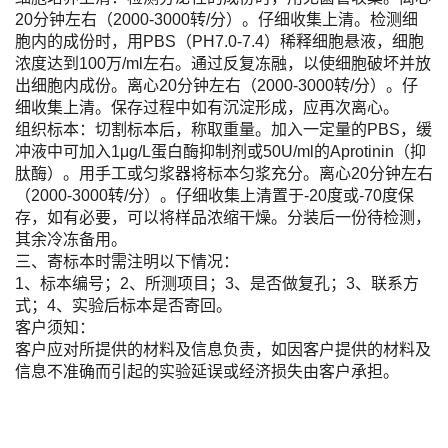
20分钟左右（2000-3000转/分）。仔细收集上清。检测细
胞内的成份时，用PBS（PH7.0-7.4）稀释细胞悬液，细胞
浓度达到100万/ml左右。通过反复冻融，以使细胞破坏并放
出细胞内成份。离心20分钟左右（2000-3000转/分）。仔
细收集上清。保存过程中如有沉淀形成，应再次离心。
组织标本：切割标本后，称取重量。加入一定量的PBS，缓
冲液中可加入1μg/L蛋白酶抑制剂或50U/ml的Aprotinin（抑
肽酶）。用手工或匀浆器将标本匀浆充分。离心20分钟左右
（2000-3000转/分）。仔细收集上清置于-20度或-70度保
存，如有必要，可以将样品浓缩干燥。分装后一份待检测，
其余冷冻备用。
三、寄标本时需注明以下情况：
1、标本编号；2、所测项目；3、是否做复孔；3、联系方
式；4、实验后标本是否寄回。
客户须知：
客户应对所提供的材料及信息负责，如因客户提供的材料及
信息不准确而引起的实验延误或经济损失由客户承担。