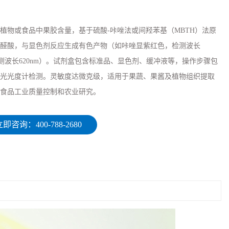
或食品中‌果胶‌含量，基于‌硫酸-咔唑法‌或‌间羟苯基（MBTH）法‌原
醛酸，与显色剂反应生成有色产物（如咔唑显紫红色，检测波长
，检测波长620nm）。试剂盒包含标准品、显色剂、缓冲液等，操作步骤包
光光度计检测。灵敏度达微克级，适用于果蔬、果酱及植物组织提取
食品工业质量控制和农业研究。
即咨询：400-788-2680