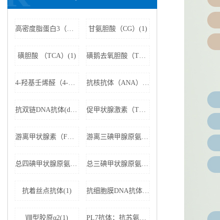
高密度脂蛋白3（HDL3）(1)
甘氨胆酸（CG）(1)
磺胆酸 （TCA）(1)
磺鹅去氧胆酸（TCDCA）(1)
4-羟基壬烯醛（4-HNE）(1)
抗核抗体（ANA）(1)
抗双链DNA抗体(dsDNA)(1)
促甲状腺激素（TSH）(1)
游离甲状腺素（FT4）(1)
游离三碘甲腺原氨酸（FT3）(1)
总四碘甲状腺原氨酸（TT4）(1)
总三碘甲状腺原氨酸（TT3)(1)
抗着丝点抗体(1)
抗细胞膜DNA抗体(1)
Ⅷ型胶原α2(1)
PL7抗体；抗苏氨酰tRNA合成酶(1)