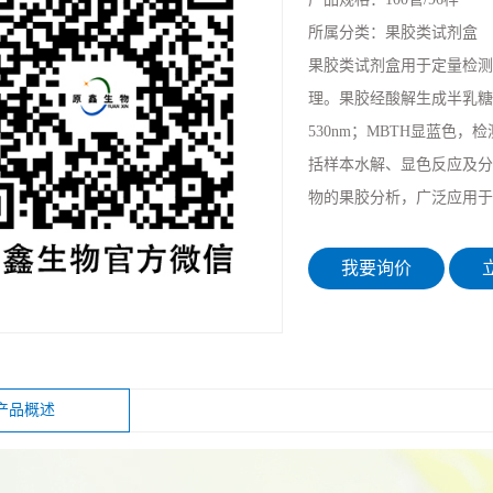
所属分类：
果胶类试剂盒
果胶类试剂盒用于定量检测植物
理。果胶经酸解生成半乳糖
530nm；MBTH显蓝色
括样本水解、显色反应及分
物的果胶分析，广泛应用于
我要询价
立
产品概述