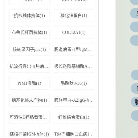
抗核糖体抗体(1)
糖化铁蛋白(1)
布鲁氏杆菌抗体(1)
COL12A1(1)
核转录因子p52(1)
肠道病毒71型IgM抗体(1)
抗流行性出血热病毒IgM抗体(1)
极长链酰基辅酶A脱氢酶(1)
PIM1激酶(1)
酪酪肽3-36(1)
糖基化终末产物(1)
膜联蛋白-A2IgG抗体(1)
可溶性E钙粘着蛋白;可溶性上皮性钙黏附蛋白(1)
纤维结合蛋白(1)
结核杆菌IGM抗体(1)
T淋巴细胞白血病1+2型病毒(1)