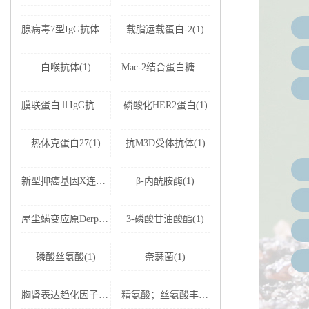
腺病毒7型IgG抗体(1)
载脂运载蛋白-2(1)
白喉抗体(1)
Mac-2结合蛋白糖基化异构体(1)
膜联蛋白ⅡIgG抗体(1)
磷酸化HER2蛋白(1)
热休克蛋白27(1)
抗M3D受体抗体(1)
新型抑癌基因X连锁凋亡抑制蛋白相关因子-1(1)
β-内酰胺酶(1)
屋尘螨变应原Derp1 IgE抗体(1)
3-磷酸甘油酸酯(1)
磷酸丝氨酸(1)
奈瑟菌(1)
胸肾表达趋化因子(1)
精氨酸；丝氨酸丰富剪接因子1(1)