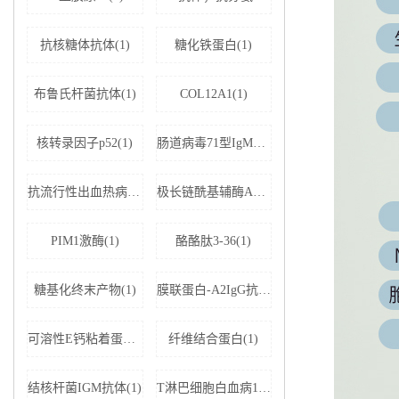
抗核糖体抗体(1)
糖化铁蛋白(1)
布鲁氏杆菌抗体(1)
COL12A1(1)
核转录因子p52(1)
肠道病毒71型IgM抗体(1)
抗流行性出血热病毒IgM抗体(1)
极长链酰基辅酶A脱氢酶(1)
PIM1激酶(1)
酪酪肽3-36(1)
糖基化终末产物(1)
膜联蛋白-A2IgG抗体(1)
可溶性E钙粘着蛋白;可溶性上皮性钙黏附蛋白(1)
纤维结合蛋白(1)
结核杆菌IGM抗体(1)
T淋巴细胞白血病1+2型病毒(1)