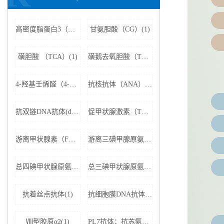
高密度脂蛋白3（HDL3）(1)
甘氨胆酸（CG）(1)
磺胆酸 （TCA）(1)
磺鹅去氧胆酸（TCDCA）(1)
4-羟基壬烯醛（4-HNE）(1)
抗核抗体（ANA）(1)
抗双链DNA抗体(dsDNA)(1)
促甲状腺激素（TSH）(1)
游离甲状腺素（FT4）(1)
游离三碘甲腺原氨酸（FT3）(1)
总四碘甲状腺原氨酸（TT4）(1)
总三碘甲状腺原氨酸（TT3)(1)
抗着丝点抗体(1)
抗细胞膜DNA抗体(1)
Ⅷ型胶原α2(1)
PL7抗体；抗苏氨酰tRNA合成酶(1)