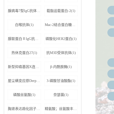
腺病毒7型IgG抗体(1)
载脂运载蛋白-2(1)
白喉抗体(1)
Mac-2结合蛋白糖基化异构体(1)
膜联蛋白ⅡIgG抗体(1)
磷酸化HER2蛋白(1)
热休克蛋白27(1)
抗M3D受体抗体(1)
新型抑癌基因X连锁凋亡抑制蛋白相关因子-1(1)
β-内酰胺酶(1)
屋尘螨变应原Derp1 IgE抗体(1)
3-磷酸甘油酸酯(1)
磷酸丝氨酸(1)
奈瑟菌(1)
胸肾表达趋化因子(1)
精氨酸；丝氨酸丰富剪接因子1(1)