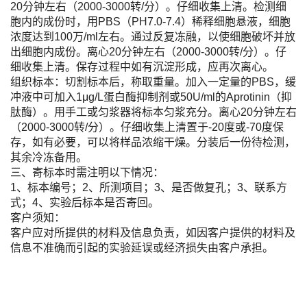
20分钟左右（2000-3000转/分）。仔细收集上清。检测细
胞内的成份时，用PBS（PH7.0-7.4）稀释细胞悬液，细胞
浓度达到100万/ml左右。通过反复冻融，以使细胞破坏并放
出细胞内成份。离心20分钟左右（2000-3000转/分）。仔
细收集上清。保存过程中如有沉淀形成，应再次离心。
组织标本：切割标本后，称取重量。加入一定量的PBS，缓
冲液中可加入1μg/L蛋白酶抑制剂或50U/ml的Aprotinin（抑
肽酶）。用手工或匀浆器将标本匀浆充分。离心20分钟左右
（2000-3000转/分）。仔细收集上清置于-20度或-70度保
存，如有必要，可以将样品浓缩干燥。分装后一份待检测，
其余冷冻备用。
三、寄标本时需注明以下情况：
1、标本编号；2、所测项目；3、是否做复孔；3、联系方
式；4、实验后标本是否寄回。
客户须知：
客户应对所提供的材料及信息负责，如因客户提供的材料及
信息不准确而引起的实验延误或经济损失由客户承担。