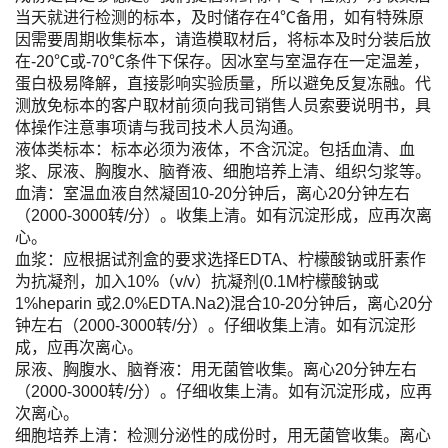
当天就进行检测的标本，及时储存在4℃备用，如有特殊原
因需要周期收集标本，请造模取材后，将标本及时分装后放
在-20℃或-70℃条件下保存。因冰室与室温存在一定温差，
蛋白极易降解，直接影响实验质量，所以避免反复冻融。代
测放免标本的客户取材前须向我司销售人员索要说明书，具
体操作注意事项请与我司技术人员沟通。
液体类标本：标本必须为液体，不含沉淀。包括血清、血
浆、尿液、胸腹水、脑脊液、细胞培养上清、组织匀浆等。
血清：室温血液自然凝固10-20分钟后，离心20分钟左右
（2000-3000转/分）。收集上清。如有沉淀形成，应再次离
心。
血浆：应根据试剂盒的要求选择EDTA、柠檬酸钠或肝素作
为抗凝剂，加入10%（v/v）抗凝剂(0.1M柠檬酸钠或
1%heparin 或2.0%EDTA.Na2)混合10-20分钟后，离心20分
钟左右（2000-3000转/分）。仔细收集上清。如有沉淀形
成，应再次离心。
尿液、胸腹水、脑脊液：用无菌管收集。离心20分钟左右
（2000-3000转/分）。仔细收集上清。如有沉淀形成，应再
次离心。
细胞培养上清：检测分泌性的成份时，用无菌管收集。离心