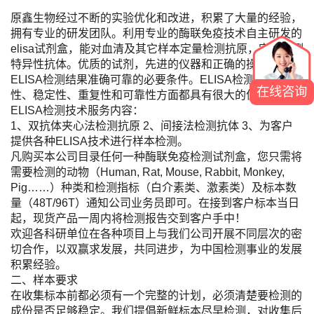
原鑫生物经过不断的实验优化和改进，积累了大量的经验，
拥有专业的研发团队。利用专业的酶联免疫技术自主研发的
elisa试剂盒，能对血清及其它样本定量检测抗原，定性检测
特异性抗体。优质的试剂，先进的仪器和正确的操作是保证
ELISA检测结果准确可靠的必要条件。ELISA检测的方便
在线咨询
性、稳定性、重复性和可靠性方面都具有很大的优势。
ELISA检测技术服务内容：
1、双抗体夹心法检测抗原 2、间接法检测抗体 3、为客户
提供各种ELISA技术进行样本检测。
凡购买本公司目录任何一种酶联免疫检测试剂盒，您只需将
需要检测的动物（Human, Rat, Mouse, Rabbit, Monkey,
Pig……）种类和检测指标（白介素类、激素类）及标本数
量（48T/96T）通知公司业务员即可。在接到客户标本当日
起，现货产品一周内将检测报告交到客户手中！
欢迎各科研单位在各种项目上与我们公司开展不同层次的密
切合作，以双赢求发展，共同进步，为中国检测事业的发展
积累经验。
二、样本要求
在收集标本前都必须有一个完整的计划，必须清楚要检测的
成份是否足够稳定。我们提倡新鲜标本尽早检测，对收集后