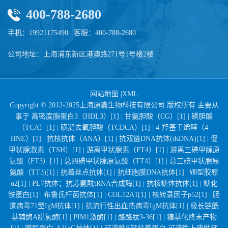
400-788-2680
手机：19921175490 | 客服：400-788-2680
公司地址：上海浦东新区港澳路271号1号楼2楼
网站地图
|
XML
Copyright © 2012-2025上海原鑫生物科技有限公司 版权所有 主要从
事于
高密度脂蛋白3（HDL3）[1] |
甘氨胆酸（CG）[1] |
磺胆酸
（TCA）[1] |
磺鹅去氧胆酸（TCDCA）[1] |
4-羟基壬烯醛（4-
HNE）[1] |
抗核抗体（ANA）[1] |
抗双链DNA抗体(dsDNA)[1] |
促
甲状腺激素（TSH）[1] |
游离甲状腺素（FT4）[1] |
游离三碘甲腺原
氨酸（FT3）[1] |
总四碘甲状腺原氨酸（TT4）[1] |
总三碘甲状腺原
氨酸（TT3)[1] |
抗着丝点抗体[1] |
抗细胞膜DNA抗体[1] |
Ⅷ型胶原
α2[1] |
PL7抗体；抗苏氨酰tRNA合成酶[1] |
抗核糖体抗体[1] |
糖化
铁蛋白[1] |
布鲁氏杆菌抗体[1] |
COL12A1[1] |
核转录因子p52[1] |
肠
道病毒71型IgM抗体[1] |
抗流行性出血热病毒IgM抗体[1] |
极长链酰
基辅酶A脱氢酶[1] |
PIM1激酶[1] |
酪酪肽3-36[1] |
糖基化终末产物