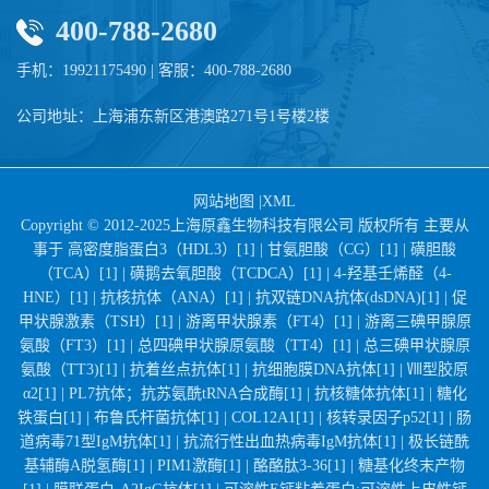
400-788-2680
手机：19921175490 | 客服：400-788-2680
公司地址：上海浦东新区港澳路271号1号楼2楼
网站地图
|
XML
Copyright © 2012-2025上海原鑫生物科技有限公司 版权所有 主要从
事于
高密度脂蛋白3（HDL3）[1] |
甘氨胆酸（CG）[1] |
磺胆酸
（TCA）[1] |
磺鹅去氧胆酸（TCDCA）[1] |
4-羟基壬烯醛（4-
HNE）[1] |
抗核抗体（ANA）[1] |
抗双链DNA抗体(dsDNA)[1] |
促
甲状腺激素（TSH）[1] |
游离甲状腺素（FT4）[1] |
游离三碘甲腺原
氨酸（FT3）[1] |
总四碘甲状腺原氨酸（TT4）[1] |
总三碘甲状腺原
氨酸（TT3)[1] |
抗着丝点抗体[1] |
抗细胞膜DNA抗体[1] |
Ⅷ型胶原
α2[1] |
PL7抗体；抗苏氨酰tRNA合成酶[1] |
抗核糖体抗体[1] |
糖化
铁蛋白[1] |
布鲁氏杆菌抗体[1] |
COL12A1[1] |
核转录因子p52[1] |
肠
道病毒71型IgM抗体[1] |
抗流行性出血热病毒IgM抗体[1] |
极长链酰
基辅酶A脱氢酶[1] |
PIM1激酶[1] |
酪酪肽3-36[1] |
糖基化终末产物