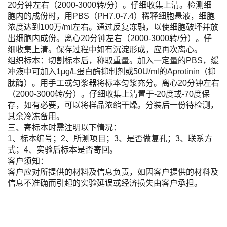
20分钟左右（2000-3000转/分）。仔细收集上清。检测细
胞内的成份时，用PBS（PH7.0-7.4）稀释细胞悬液，细胞
浓度达到100万/ml左右。通过反复冻融，以使细胞破坏并放
出细胞内成份。离心20分钟左右（2000-3000转/分）。仔
细收集上清。保存过程中如有沉淀形成，应再次离心。
组织标本：切割标本后，称取重量。加入一定量的PBS，缓
冲液中可加入1μg/L蛋白酶抑制剂或50U/ml的Aprotinin（抑
肽酶）。用手工或匀浆器将标本匀浆充分。离心20分钟左右
（2000-3000转/分）。仔细收集上清置于-20度或-70度保
存，如有必要，可以将样品浓缩干燥。分装后一份待检测，
其余冷冻备用。
三、寄标本时需注明以下情况：
1、标本编号；2、所测项目；3、是否做复孔；3、联系方
式；4、实验后标本是否寄回。
客户须知：
客户应对所提供的材料及信息负责，如因客户提供的材料及
信息不准确而引起的实验延误或经济损失由客户承担。