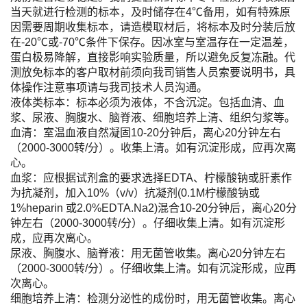
当天就进行检测的标本，及时储存在4℃备用，如有特殊原
因需要周期收集标本，请造模取材后，将标本及时分装后放
在-20℃或-70℃条件下保存。因冰室与室温存在一定温差，
蛋白极易降解，直接影响实验质量，所以避免反复冻融。代
测放免标本的客户取材前须向我司销售人员索要说明书，具
体操作注意事项请与我司技术人员沟通。
液体类标本：标本必须为液体，不含沉淀。包括血清、血
浆、尿液、胸腹水、脑脊液、细胞培养上清、组织匀浆等。
血清：室温血液自然凝固10-20分钟后，离心20分钟左右
（2000-3000转/分）。收集上清。如有沉淀形成，应再次离
心。
血浆：应根据试剂盒的要求选择EDTA、柠檬酸钠或肝素作
为抗凝剂，加入10%（v/v）抗凝剂(0.1M柠檬酸钠或
1%heparin 或2.0%EDTA.Na2)混合10-20分钟后，离心20分
钟左右（2000-3000转/分）。仔细收集上清。如有沉淀形
成，应再次离心。
尿液、胸腹水、脑脊液：用无菌管收集。离心20分钟左右
（2000-3000转/分）。仔细收集上清。如有沉淀形成，应再
次离心。
细胞培养上清：检测分泌性的成份时，用无菌管收集。离心