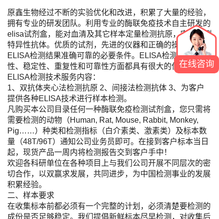
原鑫生物经过不断的实验优化和改进，积累了大量的经验，
拥有专业的研发团队。利用专业的酶联免疫技术自主研发的
elisa试剂盒，能对血清及其它样本定量检测抗原，定性检测
特异性抗体。优质的试剂，先进的仪器和正确的操作是保证
ELISA检测结果准确可靠的必要条件。ELISA检测的方便
在线咨询
性、稳定性、重复性和可靠性方面都具有很大的优势。
ELISA检测技术服务内容：
1、双抗体夹心法检测抗原 2、间接法检测抗体 3、为客户
提供各种ELISA技术进行样本检测。
凡购买本公司目录任何一种酶联免疫检测试剂盒，您只需将
需要检测的动物（Human, Rat, Mouse, Rabbit, Monkey,
Pig……）种类和检测指标（白介素类、激素类）及标本数
量（48T/96T）通知公司业务员即可。在接到客户标本当日
起，现货产品一周内将检测报告交到客户手中！
欢迎各科研单位在各种项目上与我们公司开展不同层次的密
切合作，以双赢求发展，共同进步，为中国检测事业的发展
积累经验。
二、样本要求
在收集标本前都必须有一个完整的计划，必须清楚要检测的
成份是否足够稳定。我们提倡新鲜标本尽早检测，对收集后