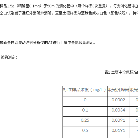
品1.5g（精确至0.1mg）于50ml的消化管中（每个样品3次重复），每支消化管中加
空白试剂置于远红外消解炉消解，直至土壤样品为蓝绿色或灰白色（颜色较浅）。待溶
：
最新全自动流动注射分析仪iFIA7进行土壤中全氮含量测定。
准曲线的测定：
表1 土壤中全氮标准