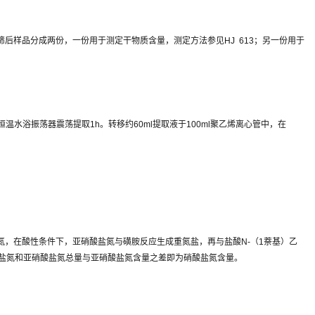
后样品分成两份，一份用于测定干物质含量，测定方法参见HJ 613；另一份用于
2℃的恒温水浴振荡器震荡提取1h。转移约60ml提取液于100ml聚乙烯离心管中，在
，在酸性条件下，亚硝酸盐氮与磺胺反应生成重氮盐，再与盐酸N-（1萘基）乙
酸盐氮和亚硝酸盐氮总量与亚硝酸盐氮含量之差即为硝酸盐氮含量。