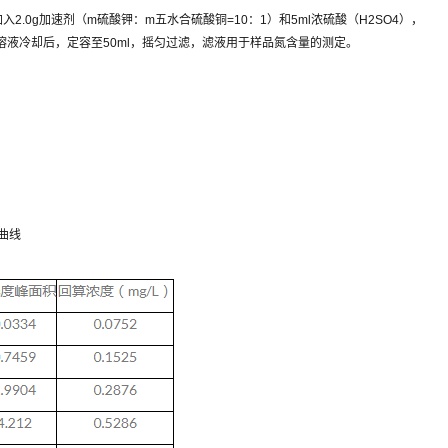
入2.0g加速剂（m硫酸钾：m五水合硫酸铜=10：1）和5ml浓硫酸（H2SO4），
液冷却后，定容至50ml，摇匀过滤，滤液用于样品氮含量的测定。
曲线