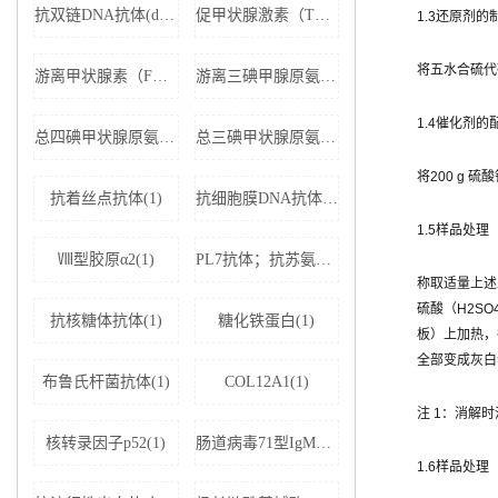
抗双链DNA抗体(dsDNA)(1)
促甲状腺激素（TSH）(1)
1.3还原剂的
将五水合硫代硫
游离甲状腺素（FT4）(1)
游离三碘甲腺原氨酸（FT3）(1)
1.4催化剂的
总四碘甲状腺原氨酸（TT4）(1)
总三碘甲状腺原氨酸（TT3)(1)
将200 g 
抗着丝点抗体(1)
抗细胞膜DNA抗体(1)
1.5样品处理（
Ⅷ型胶原α2(1)
PL7抗体；抗苏氨酰tRNA合成酶(1)
称取适量上述土
硫酸（H2S
抗核糖体抗体(1)
糖化铁蛋白(1)
板）上加热，
全部变成灰白
布鲁氏杆菌抗体(1)
COL12A1(1)
注 1：消解
核转录因子p52(1)
肠道病毒71型IgM抗体(1)
1.6样品处