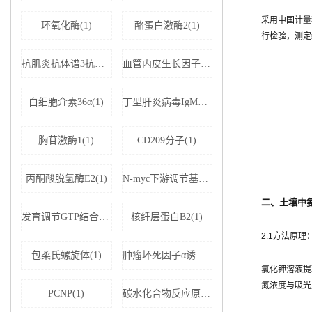
采用中国计量科
环氧化酶(1)
酪蛋白激酶2(1)
行检验，测定
抗肌炎抗体谱3抗体IgG(1)
血管内皮生长因子受体2(1)
白细胞介素36α(1)
丁型肝炎病毒IgM抗体(1)
胸苷激酶1(1)
CD209分子(1)
丙酮酸脱氢酶E2(1)
N-myc下游调节基因2(1)
二、土壤中氨氮
发育调节GTP结合蛋白2(1)
核纤层蛋白B2(1)
2.1方法原理
包柔氏螺旋体(1)
肿瘤坏死因子α诱导蛋白8样分子2(1)
氯化钾溶液提
氮浓度与吸光
PCNP(1)
碳水化合物反应原件结合蛋白(1)