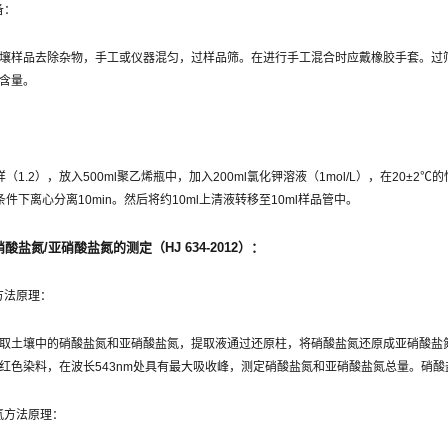
备：
壤样品去除杂物，手工或仪器混匀，过样品筛。在进行手工混合时应戴橡胶手套。过筛
含量。
：
试样（1.2），放入500ml聚乙烯瓶中，加入200ml氯化钾溶液（1mol/L），在20±
in的条件下离心分离10min。然后将约10ml上清液转移至10ml样品管中。
酸盐氮/亚硝酸盐氮的测定（HJ 634-2012）：
方法原理：
取土壤中的硝酸盐氮和亚硝酸盐氮，提取液通过还原柱，将硝酸盐氮还原成亚硝酸盐氮
红色染料，在波长543nm处具有最大吸收峰，测定硝酸盐氮和亚硝酸盐氮总量。硝
盐氮方法原理：