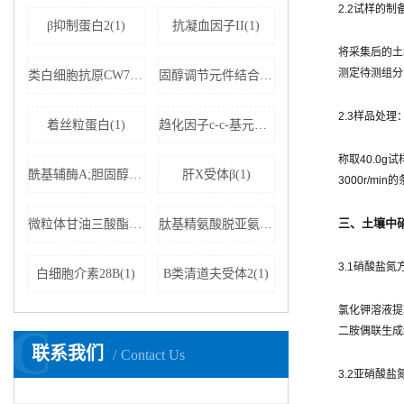
2.2试样的制
β抑制蛋白2(1)
抗凝血因子II(1)
将采集后的土
测定待测组分
类白细胞抗原CW7(1)
固醇调节元件结合蛋白裂解激活蛋白抗体(1)
2.3样品处理
着丝粒蛋白(1)
趋化因子c-c-基元配体19(1)
称取40.0g
酰基辅酶A;胆固醇酰基转移酶(1)
肝X受体β(1)
3000r/m
三、土壤中硝
微粒体甘油三酸酯转运蛋白大亚基(1)
肽基精氨酸脱亚氨酶4(1)
3.1硝酸盐氮
白细胞介素28B(1)
B类清道夫受体2(1)
氯化钾溶液提
C
二胺偶联生成
联系我们
Contact Us
3.2亚硝酸