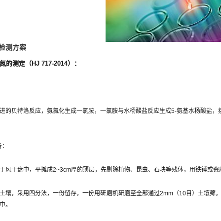
检测方案
的测定（HJ 717-2014）：
：
进的贝特洛反应，氨氯化生成一氯胺，一氯胺与水杨酸盐反应生成5-氨基水杨酸盐，接
备：
于风干盘中，平摊成2~3cm厚的薄层，先剔除植物、昆虫、石块等残体，用铁锤或
土壤，采用四分法，一份留存，一份用研磨机研磨至全部通过2mm（10目）土壤筛。取1
中。