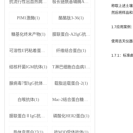
抗流行性出血热病毒IgM抗体(1)
极长链酰基辅酶A脱氢酶(1)
称取上述土壤样
然后将样品和
PIM1激酶(1)
酪酪肽3-36(1)
1.7应用案例
糖基化终末产物(1)
膜联蛋白-A2IgG抗体(1)
使用吉天仪器
可溶性E钙粘着蛋白;可溶性上皮性钙黏附蛋白(1)
纤维结合蛋白(1)
1.7.1：标
结核杆菌IGM抗体(1)
T淋巴细胞白血病1+2型病毒(1)
腺病毒7型IgG抗体(1)
载脂运载蛋白-2(1)
白喉抗体(1)
Mac-2结合蛋白糖基化异构体(1)
膜联蛋白ⅡIgG抗体(1)
磷酸化HER2蛋白(1)
热休克蛋白27(1)
抗M3D受体抗体(1)