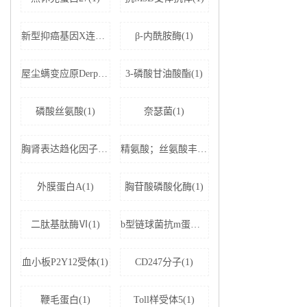
新型抑癌基因X连锁凋亡抑制蛋白相关因子-1(1)
β-内酰胺酶(1)
屋尘螨变应原Derp1 IgE抗体(1)
3-磷酸甘油酸酯(1)
磷酸丝氨酸(1)
奈瑟菌(1)
胸肾表达趋化因子(1)
精氨酸；丝氨酸丰富剪接因子1(1)
外膜蛋白A(1)
胸苷酸磷酸化酶(1)
二肽基肽酶Ⅵ(1)
b型链球菌抗m蛋白抗体(1)
血小板P2Y12受体(1)
CD247分子(1)
鞭毛蛋白(1)
Toll样受体5(1)