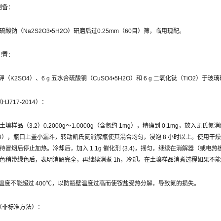
制备：
酸钠（Na2S2O3•5H2O）研磨后过0.25mm（60目）筛，临用现配。
配置：
硫酸钾（K2SO4）、6 g 五水合硫酸铜（CuSO4•5H2O）和 6 g 二氧化钛（TiO
HJ717-2014）：
壤样品（3.2）0.2000g～1.0000g（含氮约 1mg），精确到 0.1mg，放入凯氏氮消
O4），瓶口上盖小漏斗，转动凯氏氮消解瓶使其混合均匀，浸泡 8 小时以上。使用干燥的
待冒烟后停止加热。冷却后，加入 1.1g 催化剂 (3.4)，摇匀，继续在消解器（或电
色稍带绿色后，表明消解完全，再继续消煮 1h，冷却。在土壤样品消煮过程如果不
时温度不能超过 400℃，以防瓶壁温度过高而使铵盐受热分解，导致氮的损失。
理（非标准方法）：