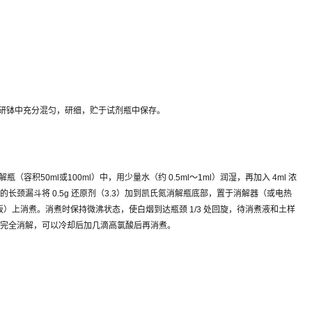
2）于玻璃研钵中充分混匀，研细，贮于试剂瓶中保存。
解瓶（容积50ml或100ml）中，用少量水（约 0.5ml～1ml）润湿，再加入 4ml 浓
长颈漏斗将 0.5g 还原剂（3.3）加到凯氏氮消解瓶底部，置于消解器（或电热
热板）上消煮。消煮时保持微沸状态，使白烟到达瓶颈 1/3 处回旋，待消煮液和土样
能完全消解，可以冷却后加几滴高氯酸后再消煮。