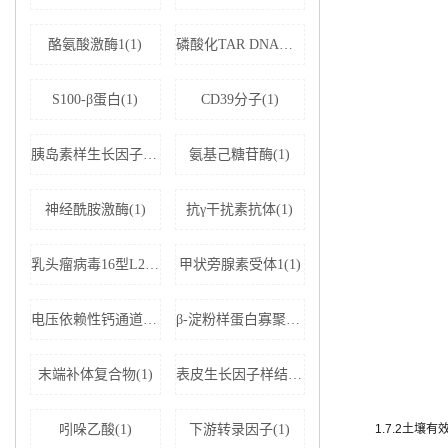
酪氨酸激酶1(1)
磷酸化TAR DNA结合蛋白43(1)
S100-β蛋白(1)
CD39分子(1)
胰岛素样生长因子结合蛋白5(1)
氨基己糖苷酶(1)
神经酰胺激酶(1)
抗γ干扰素抗体(1)
乳头瘤病毒16型L2蛋白(1)
甲状旁腺素受体1(1)
电压依赖性钙通道亚基α-2D1(1)
β-淀粉样蛋白寡聚体(1)
末端补体复合物(1)
表皮生长因子样结构域蛋白7(1)
吲哚乙酸(1)
下游转录因子(1)
1.7.2土