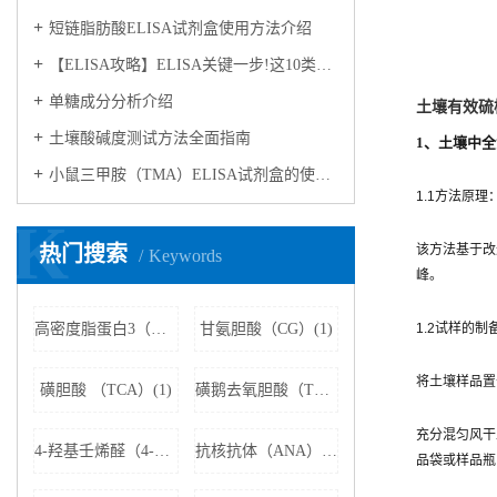
短链脂肪酸ELISA试剂盒使用方法介绍
【ELISA攻略】ELISA关键一步!这10类样品要如何处理?
​单糖成分分析介绍
土壤有效硫
​土壤酸碱度测试方法全面指南
1
、土壤中全氮
小鼠三甲胺（TMA）ELISA试剂盒的使用方法
1.1方法原理
K
热门搜索
该方法基于改
Keywords
峰。
高密度脂蛋白3（HDL3）(1)
甘氨胆酸（CG）(1)
1.2试样的制
将土壤样品置
磺胆酸 （TCA）(1)
磺鹅去氧胆酸（TCDCA）(1)
充分混匀风干
4-羟基壬烯醛（4-HNE）(1)
抗核抗体（ANA）(1)
品袋或样品瓶