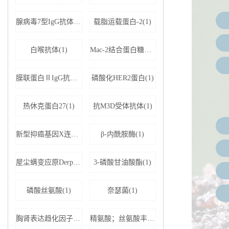
腺病毒7型IgG抗体(1)
载脂运载蛋白-2(1)
白喉抗体(1)
Mac-2结合蛋白糖基化异构体(1)
膜联蛋白ⅡIgG抗体(1)
磷酸化HER2蛋白(1)
热休克蛋白27(1)
抗M3D受体抗体(1)
新型抑癌基因X连锁凋亡抑制蛋白相关因子-1(1)
β-内酰胺酶(1)
屋尘螨变应原Derp1 IgE抗体(1)
3-磷酸甘油酸酯(1)
磷酸丝氨酸(1)
奈瑟菌(1)
胸肾表达趋化因子(1)
精氨酸；丝氨酸丰富剪接因子1(1)