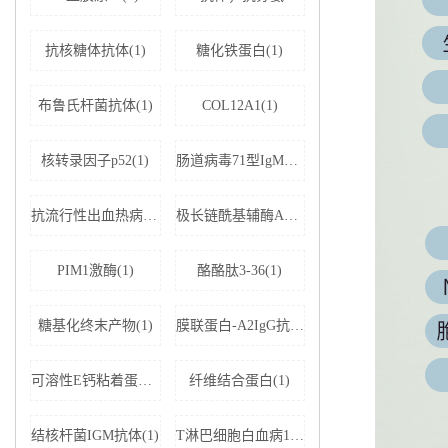
抗核糖体抗体(1)
糖化铁蛋白(1)
布鲁氏杆菌抗体(1)
COL12A1(1)
核转录因子p52(1)
肠道病毒71型IgM抗体(1)
抗流行性出血热病毒IgM抗体(1)
极长链酰基辅酶A脱氢酶(1)
PIM1激酶(1)
酪酪肽3-36(1)
糖基化终末产物(1)
膜联蛋白-A2IgG抗体(1)
可溶性E钙粘着蛋白;可溶性上皮性钙黏附蛋白(1)
纤维结合蛋白(1)
结核杆菌IGM抗体(1)
T淋巴细胞白血病1+2型病毒(1)