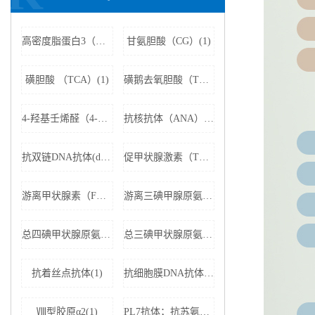
高密度脂蛋白3（HDL3）(1)
甘氨胆酸（CG）(1)
磺胆酸 （TCA）(1)
磺鹅去氧胆酸（TCDCA）(1)
4-羟基壬烯醛（4-HNE）(1)
抗核抗体（ANA）(1)
抗双链DNA抗体(dsDNA)(1)
促甲状腺激素（TSH）(1)
游离甲状腺素（FT4）(1)
游离三碘甲腺原氨酸（FT3）(1)
总四碘甲状腺原氨酸（TT4）(1)
总三碘甲状腺原氨酸（TT3)(1)
抗着丝点抗体(1)
抗细胞膜DNA抗体(1)
Ⅷ型胶原α2(1)
PL7抗体；抗苏氨酰tRNA合成酶(1)