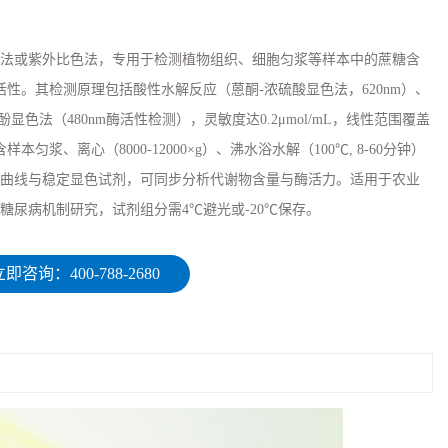
法或紫外比色法，专用于检测植物组织、细胞匀浆等样本中的蔗糖含
活性。其检测原理包括酸性水解反应（蒽酮-浓硫酸显色法，620nm）、
酚显色法（480nm酶活性检测），灵敏度达0.2μmol/mL，线性范围覆盖
程含样本匀浆、离心（8000-12000×g）、沸水浴水解（100℃, 8-60分钟）
曲线与稳定显色试剂，可同步分析代谢物含量与酶活力。适用于农业
糖尿病机制研究，试剂组分需4℃避光或-20℃保存。
即咨询：400-788-2680