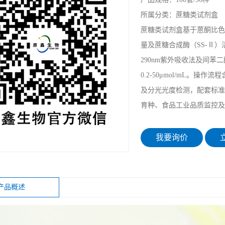
所属分类：
蔗糖类试剂盒
蔗糖类试剂盒基于蒽酮比色
量及蔗糖合成酶（SS-Ⅱ）
290nm紫外吸收法及间苯二
0.2-50μmol/mL。操作流
及分光光度检测，配套标准
育种、食品工业品质监控及
我要询价
立
产品概述