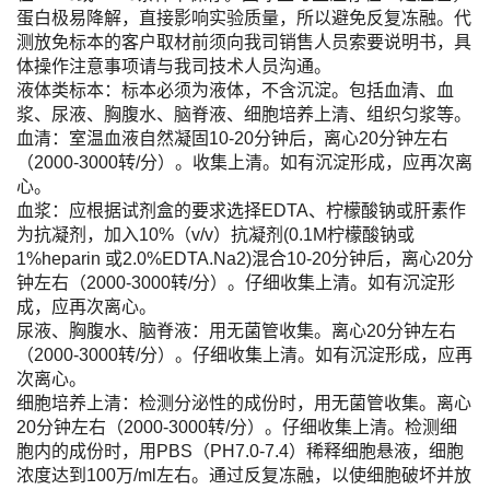
蛋白极易降解，直接影响实验质量，所以避免反复冻融。代
测放免标本的客户取材前须向我司销售人员索要说明书，具
体操作注意事项请与我司技术人员沟通。
液体类标本：标本必须为液体，不含沉淀。包括血清、血
浆、尿液、胸腹水、脑脊液、细胞培养上清、组织匀浆等。
血清：室温血液自然凝固10-20分钟后，离心20分钟左右
（2000-3000转/分）。收集上清。如有沉淀形成，应再次离
心。
血浆：应根据试剂盒的要求选择EDTA、柠檬酸钠或肝素作
为抗凝剂，加入10%（v/v）抗凝剂(0.1M柠檬酸钠或
1%heparin 或2.0%EDTA.Na2)混合10-20分钟后，离心20分
钟左右（2000-3000转/分）。仔细收集上清。如有沉淀形
成，应再次离心。
尿液、胸腹水、脑脊液：用无菌管收集。离心20分钟左右
（2000-3000转/分）。仔细收集上清。如有沉淀形成，应再
次离心。
细胞培养上清：检测分泌性的成份时，用无菌管收集。离心
20分钟左右（2000-3000转/分）。仔细收集上清。检测细
胞内的成份时，用PBS（PH7.0-7.4）稀释细胞悬液，细胞
浓度达到100万/ml左右。通过反复冻融，以使细胞破坏并放