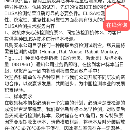
elisa试剂盒，能对血清及其它样本定量检测抗原，定性检测
特异性抗体。优质的试剂，先进的仪器和正确的操作是保证
ELISA检测结果准确可靠的必要条件。ELISA检测的方便
性、稳定性、重复性和可靠性方面都具有很大的优势。
在线咨询
ELISA检测技术服务内容：
1、双抗体夹心法检测抗原 2、间接法检测抗体 3、为客户
提供各种ELISA技术进行样本检测。
凡购买本公司目录任何一种酶联免疫检测试剂盒，您只需将
需要检测的动物（Human, Rat, Mouse, Rabbit, Monkey,
Pig……）种类和检测指标（白介素类、激素类）及标本数
量（48T/96T）通知公司业务员即可。在接到客户标本当日
起，现货产品一周内将检测报告交到客户手中！
欢迎各科研单位在各种项目上与我们公司开展不同层次的密
切合作，以双赢求发展，共同进步，为中国检测事业的发展
积累经验。
二、样本要求
在收集标本前都必须有一个完整的计划，必须清楚要检测的
成份是否足够稳定。我们提倡新鲜标本尽早检测，对收集后
当天就进行检测的标本，及时储存在4℃备用，如有特殊原
因需要周期收集标本，请造模取材后，将标本及时分装后放
在-20℃或-70℃条件下保存。因冰室与室温存在一定温差，