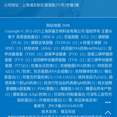
公司地址：上海浦东新区港澳路271号1号楼2楼
网站地图
|
XML
Copyright © 2012-2025上海原鑫生物科技有限公司 版权所有 主要从
事于
高密度脂蛋白3（HDL3）[1] |
甘氨胆酸（CG）[1] |
磺胆酸
（TCA）[1] |
磺鹅去氧胆酸（TCDCA）[1] |
4-羟基壬烯醛（4-
HNE）[1] |
抗核抗体（ANA）[1] |
抗双链DNA抗体(dsDNA)[1] |
促
甲状腺激素（TSH）[1] |
游离甲状腺素（FT4）[1] |
游离三碘甲腺原
氨酸（FT3）[1] |
总四碘甲状腺原氨酸（TT4）[1] |
总三碘甲状腺原
氨酸（TT3)[1] |
抗着丝点抗体[1] |
抗细胞膜DNA抗体[1] |
Ⅷ型胶原
α2[1] |
PL7抗体；抗苏氨酰tRNA合成酶[1] |
抗核糖体抗体[1] |
糖化
铁蛋白[1] |
布鲁氏杆菌抗体[1] |
COL12A1[1] |
核转录因子p52[1] |
肠
道病毒71型IgM抗体[1] |
抗流行性出血热病毒IgM抗体[1] |
极长链酰
基辅酶A脱氢酶[1] |
PIM1激酶[1] |
酪酪肽3-36[1] |
糖基化终末产物
[1] |
膜联蛋白-A2IgG抗体[1] |
可溶性E钙粘着蛋白;可溶性上皮性钙
黏附蛋白[1] |
纤维结合蛋白[1] |
等, 欢迎来电咨询！
备案号：
沪ICP备2021014033号
技术支持：
微互科技