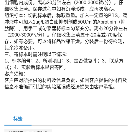
出细胞内成份。离心20分钟左右（2000-3000转/分）。仔
细收集上清。保存过程中如有沉淀形成，应再次离心。
组织标本：切割标本后，称取重量。加入一定量的PBS，缓
冲液中可加入1μg/L蛋白酶抑制剂或50U/ml的Aprotinin（抑
肽酶）。用手工或匀浆器将标本匀浆充分。离心20分钟左右
（2000-3000转/分）。仔细收集上清置于-20度或-70度保
存，如有必要，可以将样品浓缩干燥。分装后一份待检测，
其余冷冻备用。
三、寄标本时需注明以下情况：
1、标本编号；2、所测项目；3、是否做复孔；3、联系方
式；4、实验后标本是否寄回。
客户须知：
客户应对所提供的材料及信息负责，如因客户提供的材料及
信息不准确而引起的实验延误或经济损失由客户承担。
标签