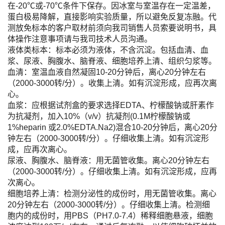
在-20℃或-70℃条件下保存。因冰室与室温存在一定温差，
蛋白极易降解，直接影响实验质量，所以避免反复冻融。代
测放免标本的客户取材前须向我司销售人员索要说明书，具
体操作注意事项请与我司技术人员沟通。
液体类标本：标本必须为液体，不含沉淀。包括血清、血
浆、尿液、胸腹水、脑脊液、细胞培养上清、组织匀浆等。
血清：室温血液自然凝固10-20分钟后，离心20分钟左右
（2000-3000转/分）。收集上清。如有沉淀形成，应再次离
心。
血浆：应根据试剂盒的要求选择EDTA、柠檬酸钠或肝素作
为抗凝剂，加入10%（v/v）抗凝剂(0.1M柠檬酸钠或
1%heparin 或2.0%EDTA.Na2)混合10-20分钟后，离心20分
钟左右（2000-3000转/分）。仔细收集上清。如有沉淀形
成，应再次离心。
尿液、胸腹水、脑脊液：用无菌管收集。离心20分钟左右
（2000-3000转/分）。仔细收集上清。如有沉淀形成，应再
次离心。
细胞培养上清：检测分泌性的成份时，用无菌管收集。离心
20分钟左右（2000-3000转/分）。仔细收集上清。检测细
胞内的成份时，用PBS（PH7.0-7.4）稀释细胞悬液，细胞