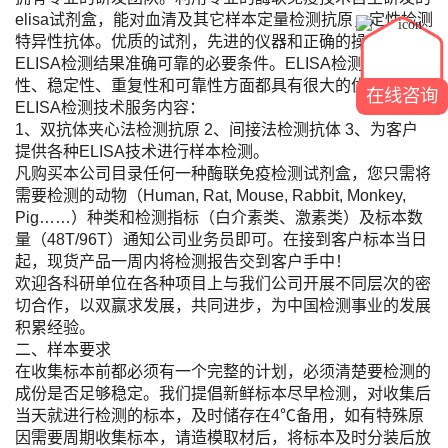
elisa试剂盒，能对血清及其它样本定量检测抗原，定性检测
特异性抗体。优质的试剂，先进的仪器和正确的操作是保证
ELISA检测结果准确可靠的必要条件。ELISA检测的方便
性、稳定性、重复性和可靠性方面都具有很大的优势。
在线咨询
ELISA检测技术服务内容：
1、双抗体夹心法检测抗原 2、间接法检测抗体 3、为客户
提供各种ELISA技术进行样本检测。
凡购买本公司目录任何一种酶联免疫检测试剂盒，您只需将
需要检测的动物（Human, Rat, Mouse, Rabbit, Monkey,
Pig……）种类和检测指标（白介素类、激素类）及标本数
量（48T/96T）通知公司业务员即可。在接到客户标本当日
起，现货产品一周内将检测报告交到客户手中！
欢迎各科研单位在各种项目上与我们公司开展不同层次的密
切合作，以双赢求发展，共同进步，为中国检测事业的发展
积累经验。
二、样本要求
在收集标本前都必须有一个完整的计划，必须清楚要检测的
成份是否足够稳定。我们提倡新鲜标本尽早检测，对收集后
当天就进行检测的标本，及时储存在4℃备用，如有特殊原
因需要周期收集标本，请造模取材后，将标本及时分装后放