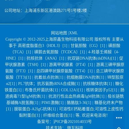
公司地址：上海浦东新区港澳路271号1号楼2楼
网站地图
|
XML
Copyright © 2012-2025上海原鑫生物科技有限公司 版权所有 主要从
事于
高密度脂蛋白3（HDL3）[1] |
甘氨胆酸（CG）[1] |
磺胆酸
（TCA）[1] |
磺鹅去氧胆酸（TCDCA）[1] |
4-羟基壬烯醛（4-
HNE）[1] |
抗核抗体（ANA）[1] |
抗双链DNA抗体(dsDNA)[1] |
促
甲状腺激素（TSH）[1] |
游离甲状腺素（FT4）[1] |
游离三碘甲腺原
氨酸（FT3）[1] |
总四碘甲状腺原氨酸（TT4）[1] |
总三碘甲状腺原
氨酸（TT3)[1] |
抗着丝点抗体[1] |
抗细胞膜DNA抗体[1] |
Ⅷ型胶原
α2[1] |
PL7抗体；抗苏氨酰tRNA合成酶[1] |
抗核糖体抗体[1] |
糖化
铁蛋白[1] |
布鲁氏杆菌抗体[1] |
COL12A1[1] |
核转录因子p52[1] |
肠
道病毒71型IgM抗体[1] |
抗流行性出血热病毒IgM抗体[1] |
极长链酰
基辅酶A脱氢酶[1] |
PIM1激酶[1] |
酪酪肽3-36[1] |
糖基化终末产物
[1] |
膜联蛋白-A2IgG抗体[1] |
可溶性E钙粘着蛋白;可溶性上皮性钙
黏附蛋白[1] |
纤维结合蛋白[1] |
等, 欢迎来电咨询！
备案号：
沪ICP备2021014033号
技术支持：
微互科技