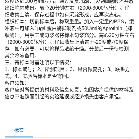
浓度达到100万/ml左右。通过反复冻融，以使细胞破坏并放
出细胞内成份。离心20分钟左右（2000-3000转/分）。仔
细收集上清。保存过程中如有沉淀形成，应再次离心。
组织标本：切割标本后，称取重量。加入一定量的PBS，缓
冲液中可加入1μg/L蛋白酶抑制剂或50U/ml的Aprotinin（抑
肽酶）。用手工或匀浆器将标本匀浆充分。离心20分钟左右
（2000-3000转/分）。仔细收集上清置于-20度或-70度保
存，如有必要，可以将样品浓缩干燥。分装后一份待检测，
其余冷冻备用。
三、寄标本时需注明以下情况：
1、标本编号；2、所测项目；3、是否做复孔；3、联系方
式；4、实验后标本是否寄回。
客户须知：
客户应对所提供的材料及信息负责，如因客户提供的材料及
信息不准确而引起的实验延误或经济损失由客户承担。
标签