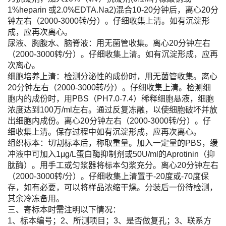
1%heparin 或2.0%EDTA.Na2)混合10-20分钟后，离心20分
钟左右（2000-3000转/分）。仔细收集上清。如有沉淀形
成，应再次离心。
尿液、胸腹水、脑脊液：用无菌管收集。离心20分钟左右
（2000-3000转/分）。仔细收集上清。如有沉淀形成，应再
次离心。
细胞培养上清：检测分泌性的成份时，用无菌管收集。离心
20分钟左右（2000-3000转/分）。仔细收集上清。检测细
胞内的成份时，用PBS（PH7.0-7.4）稀释细胞悬液，细胞
浓度达到100万/ml左右。通过反复冻融，以使细胞破坏并放
出细胞内成份。离心20分钟左右（2000-3000转/分）。仔
细收集上清。保存过程中如有沉淀形成，应再次离心。
组织标本：切割标本后，称取重量。加入一定量的PBS，缓
冲液中可加入1μg/L蛋白酶抑制剂或50U/ml的Aprotinin（抑
肽酶）。用手工或匀浆器将标本匀浆充分。离心20分钟左右
（2000-3000转/分）。仔细收集上清置于-20度或-70度保
存，如有必要，可以将样品浓缩干燥。分装后一份待检测，
其余冷冻备用。
三、寄标本时需注明以下情况：
1、标本编号；2、所测项目；3、是否做复孔；3、联系方