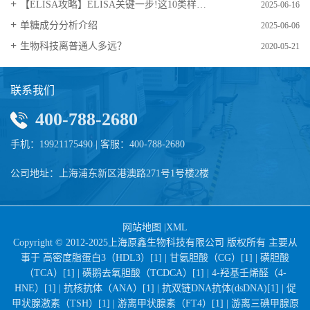
【ELISA攻略】ELISA关键一步!这10类样品要如何处理?
2025-06-16
​单糖成分分析介绍
2025-06-06
生物科技离普通人多远？
2020-05-21
联系我们
400-788-2680
手机：19921175490 | 客服：400-788-2680
公司地址：上海浦东新区港澳路271号1号楼2楼
网站地图
|
XML
Copyright © 2012-2025上海原鑫生物科技有限公司 版权所有 主要从
事于
高密度脂蛋白3（HDL3）[1] |
甘氨胆酸（CG）[1] |
磺胆酸
（TCA）[1] |
磺鹅去氧胆酸（TCDCA）[1] |
4-羟基壬烯醛（4-
HNE）[1] |
抗核抗体（ANA）[1] |
抗双链DNA抗体(dsDNA)[1] |
促
甲状腺激素（TSH）[1] |
游离甲状腺素（FT4）[1] |
游离三碘甲腺原