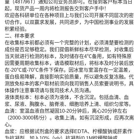
量（48T/96T）通知公司业务员即可。在接到客户标本当日
起，现货产品一周内将检测报告交到客户手中！
欢迎各科研单位在各种项目上与我们公司开展不同层次的密
切合作，以双赢求发展，共同进步，为中国检测事业的发展
积累经验。
二、样本要求
在收集标本前都必须有一个完整的计划，必须清楚要检测的
成份是否足够稳定。我们提倡新鲜标本尽早检测，对收集后
当天就进行检测的标本，及时储存在4℃备用，如有特殊原
因需要周期收集标本，请造模取材后，将标本及时分装后放
在-20℃或-70℃条件下保存。因冰室与室温存在一定温差，
蛋白极易降解，直接影响实验质量，所以避免反复冻融。代
测放免标本的客户取材前须向我司销售人员索要说明书，具
体操作注意事项请与我司技术人员沟通。
液体类标本：标本必须为液体，不含沉淀。包括血清、血
浆、尿液、胸腹水、脑脊液、细胞培养上清、组织匀浆等。
血清：室温血液自然凝固10-20分钟后，离心20分钟左右
（2000-3000转/分）。收集上清。如有沉淀形成，应再次离
心。
血浆：应根据试剂盒的要求选择EDTA、柠檬酸钠或肝素作
为抗凝剂，加入10%（v/v）抗凝剂(0.1M柠檬酸钠或