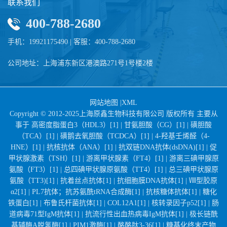
联系我们
400-788-2680
手机：19921175490 | 客服：400-788-2680
公司地址：上海浦东新区港澳路271号1号楼2楼
网站地图
|
XML
Copyright © 2012-2025上海原鑫生物科技有限公司 版权所有 主要从
事于
高密度脂蛋白3（HDL3）[1] |
甘氨胆酸（CG）[1] |
磺胆酸
（TCA）[1] |
磺鹅去氧胆酸（TCDCA）[1] |
4-羟基壬烯醛（4-
HNE）[1] |
抗核抗体（ANA）[1] |
抗双链DNA抗体(dsDNA)[1] |
促
甲状腺激素（TSH）[1] |
游离甲状腺素（FT4）[1] |
游离三碘甲腺原
氨酸（FT3）[1] |
总四碘甲状腺原氨酸（TT4）[1] |
总三碘甲状腺原
氨酸（TT3)[1] |
抗着丝点抗体[1] |
抗细胞膜DNA抗体[1] |
Ⅷ型胶原
α2[1] |
PL7抗体；抗苏氨酰tRNA合成酶[1] |
抗核糖体抗体[1] |
糖化
铁蛋白[1] |
布鲁氏杆菌抗体[1] |
COL12A1[1] |
核转录因子p52[1] |
肠
道病毒71型IgM抗体[1] |
抗流行性出血热病毒IgM抗体[1] |
极长链酰
基辅酶A脱氢酶[1] |
PIM1激酶[1] |
酪酪肽3-36[1] |
糖基化终末产物