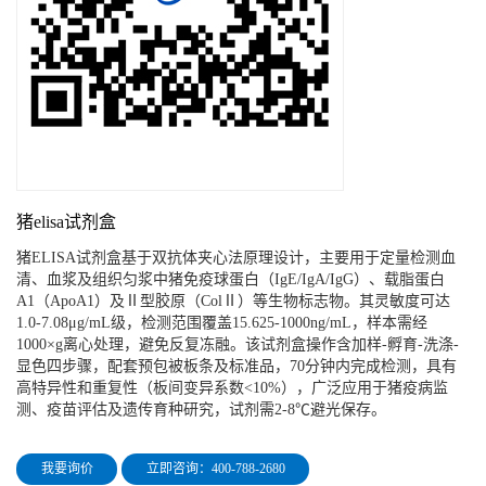
猪elisa试剂盒
猪ELISA试剂盒基于双抗体夹心法原理设计，主要用于定量检测血
清、血浆及组织匀浆中猪免疫球蛋白（IgE/IgA/IgG）、载脂蛋白
A1（ApoA1）及Ⅱ型胶原（ColⅡ）等生物标志物。其灵敏度可达
1.0-7.08μg/mL级，检测范围覆盖15.625-1000ng/mL，样本需经
1000×g离心处理，避免反复冻融。该试剂盒操作含加样-孵育-洗涤-
显色四步骤，配套预包被板条及标准品，70分钟内完成检测，具有
高特异性和重复性（板间变异系数<10%），广泛应用于猪疫病监
测、疫苗评估及遗传育种研究，试剂需2-8℃避光保存。
我要询价
立即咨询：400-788-2680