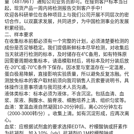
量（48T/96T）通知公司业务员即可。在接到客户标本当日
起，现货产品一周内将检测报告交到客户手中！
欢迎各科研单位在各种项目上与我们公司开展不同层次的密
切合作，以双赢求发展，共同进步，为中国检测事业的发展
积累经验。
二、样本要求
在收集标本前都必须有一个完整的计划，必须清楚要检测的
成份是否足够稳定。我们提倡新鲜标本尽早检测，对收集后
当天就进行检测的标本，及时储存在4℃备用，如有特殊原
因需要周期收集标本，请造模取材后，将标本及时分装后放
在-20℃或-70℃条件下保存。因冰室与室温存在一定温差，
蛋白极易降解，直接影响实验质量，所以避免反复冻融。代
测放免标本的客户取材前须向我司销售人员索要说明书，具
体操作注意事项请与我司技术人员沟通。
液体类标本：标本必须为液体，不含沉淀。包括血清、血
浆、尿液、胸腹水、脑脊液、细胞培养上清、组织匀浆等。
血清：室温血液自然凝固10-20分钟后，离心20分钟左右
（2000-3000转/分）。收集上清。如有沉淀形成，应再次离
心。
血浆：应根据试剂盒的要求选择EDTA、柠檬酸钠或肝素作
为抗凝剂，加入10%（v/v）抗凝剂(0.1M柠檬酸钠或