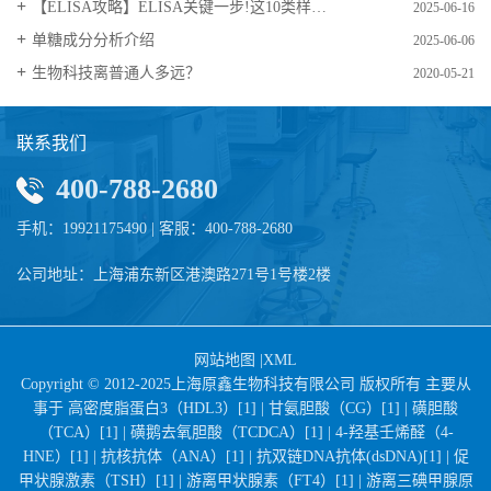
【ELISA攻略】ELISA关键一步!这10类样品要如何处理?
2025-06-16
​单糖成分分析介绍
2025-06-06
生物科技离普通人多远？
2020-05-21
联系我们
400-788-2680
手机：19921175490 | 客服：400-788-2680
公司地址：上海浦东新区港澳路271号1号楼2楼
网站地图
|
XML
Copyright © 2012-2025上海原鑫生物科技有限公司 版权所有 主要从
事于
高密度脂蛋白3（HDL3）[1] |
甘氨胆酸（CG）[1] |
磺胆酸
（TCA）[1] |
磺鹅去氧胆酸（TCDCA）[1] |
4-羟基壬烯醛（4-
HNE）[1] |
抗核抗体（ANA）[1] |
抗双链DNA抗体(dsDNA)[1] |
促
甲状腺激素（TSH）[1] |
游离甲状腺素（FT4）[1] |
游离三碘甲腺原