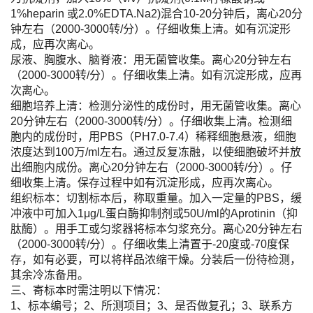
1%heparin 或2.0%EDTA.Na2)混合10-20分钟后，离心20分
钟左右（2000-3000转/分）。仔细收集上清。如有沉淀形
成，应再次离心。
尿液、胸腹水、脑脊液：用无菌管收集。离心20分钟左右
（2000-3000转/分）。仔细收集上清。如有沉淀形成，应再
次离心。
细胞培养上清：检测分泌性的成份时，用无菌管收集。离心
20分钟左右（2000-3000转/分）。仔细收集上清。检测细
胞内的成份时，用PBS（PH7.0-7.4）稀释细胞悬液，细胞
浓度达到100万/ml左右。通过反复冻融，以使细胞破坏并放
出细胞内成份。离心20分钟左右（2000-3000转/分）。仔
细收集上清。保存过程中如有沉淀形成，应再次离心。
组织标本：切割标本后，称取重量。加入一定量的PBS，缓
冲液中可加入1μg/L蛋白酶抑制剂或50U/ml的Aprotinin（抑
肽酶）。用手工或匀浆器将标本匀浆充分。离心20分钟左右
（2000-3000转/分）。仔细收集上清置于-20度或-70度保
存，如有必要，可以将样品浓缩干燥。分装后一份待检测，
其余冷冻备用。
三、寄标本时需注明以下情况：
1、标本编号；2、所测项目；3、是否做复孔；3、联系方