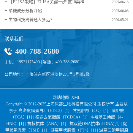
【ELISA攻略】ELISA关键一步!这10类样品要如何处理?
2025-06-16
​单糖成分分析介绍
2025-06-06
生物科技离普通人多远？
2020-05-21
联系我们
400-788-2680
手机：19921175490 | 客服：400-788-2680
公司地址：上海浦东新区港澳路271号1号楼2楼
网站地图
|
XML
Copyright © 2012-2025上海原鑫生物科技有限公司 版权所有 主要从
事于
高密度脂蛋白3（HDL3）[1] |
甘氨胆酸（CG）[1] |
磺胆酸
（TCA）[1] |
磺鹅去氧胆酸（TCDCA）[1] |
4-羟基壬烯醛（4-
HNE）[1] |
抗核抗体（ANA）[1] |
抗双链DNA抗体(dsDNA)[1] |
促
甲状腺激素（TSH）[1] |
游离甲状腺素（FT4）[1] |
游离三碘甲腺原