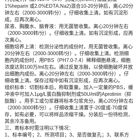
1%heparin 或2.0%EDTA.Na2)混合10-20分钟后，离心20分
钟左右（2000-3000转/分）。仔细收集上清。如有沉淀形
成，应再次离心。
尿液、胸腹水、脑脊液：用无菌管收集。离心20分钟左右
（2000-3000转/分）。仔细收集上清。如有沉淀形成，应再
次离心。
细胞培养上清：检测分泌性的成份时，用无菌管收集。离心
20分钟左右（2000-3000转/分）。仔细收集上清。检测细
胞内的成份时，用PBS（PH7.0-7.4）稀释细胞悬液，细胞
浓度达到100万/ml左右。通过反复冻融，以使细胞破坏并放
出细胞内成份。离心20分钟左右（2000-3000转/分）。仔
细收集上清。保存过程中如有沉淀形成，应再次离心。
组织标本：切割标本后，称取重量。加入一定量的PBS，缓
冲液中可加入1μg/L蛋白酶抑制剂或50U/ml的Aprotinin（抑
肽酶）。用手工或匀浆器将标本匀浆充分。离心20分钟左右
（2000-3000转/分）。仔细收集上清置于-20度或-70度保
存，如有必要，可以将样品浓缩干燥。分装后一份待检测，
其余冷冻备用。
三、寄标本时需注明以下情况：
1、标本编号；2、所测项目；3、是否做复孔；3、联系方