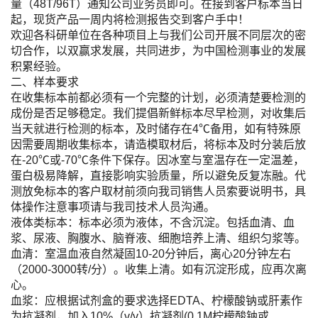
量（48T/96T）通知公司业务员即可。在接到客户标本当日
起，现货产品一周内将检测报告交到客户手中！
欢迎各科研单位在各种项目上与我们公司开展不同层次的密
切合作，以双赢求发展，共同进步，为中国检测事业的发展
积累经验。
二、样本要求
在收集标本前都必须有一个完整的计划，必须清楚要检测的
成份是否足够稳定。我们提倡新鲜标本尽早检测，对收集后
当天就进行检测的标本，及时储存在4℃备用，如有特殊原
因需要周期收集标本，请造模取材后，将标本及时分装后放
在-20℃或-70℃条件下保存。因冰室与室温存在一定温差，
蛋白极易降解，直接影响实验质量，所以避免反复冻融。代
测放免标本的客户取材前须向我司销售人员索要说明书，具
体操作注意事项请与我司技术人员沟通。
液体类标本：标本必须为液体，不含沉淀。包括血清、血
浆、尿液、胸腹水、脑脊液、细胞培养上清、组织匀浆等。
血清：室温血液自然凝固10-20分钟后，离心20分钟左右
（2000-3000转/分）。收集上清。如有沉淀形成，应再次离
心。
血浆：应根据试剂盒的要求选择EDTA、柠檬酸钠或肝素作
为抗凝剂，加入10%（v/v）抗凝剂(0.1M柠檬酸钠或