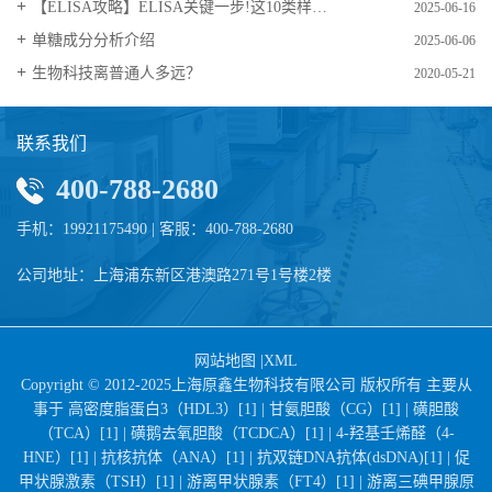
【ELISA攻略】ELISA关键一步!这10类样品要如何处理?
2025-06-16
​单糖成分分析介绍
2025-06-06
生物科技离普通人多远？
2020-05-21
联系我们
400-788-2680
手机：19921175490 | 客服：400-788-2680
公司地址：上海浦东新区港澳路271号1号楼2楼
网站地图
|
XML
Copyright © 2012-2025上海原鑫生物科技有限公司 版权所有 主要从
事于
高密度脂蛋白3（HDL3）[1] |
甘氨胆酸（CG）[1] |
磺胆酸
（TCA）[1] |
磺鹅去氧胆酸（TCDCA）[1] |
4-羟基壬烯醛（4-
HNE）[1] |
抗核抗体（ANA）[1] |
抗双链DNA抗体(dsDNA)[1] |
促
甲状腺激素（TSH）[1] |
游离甲状腺素（FT4）[1] |
游离三碘甲腺原