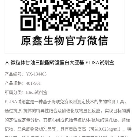
人 微粒体甘油三酸酯转运蛋白大亚基 ELISA试剂盒
产品编号：
YX-134405
产品规格：
48T/96T
所属分类：
Elisa试剂盒
ELISA试剂盒是一种基于酶联免疫吸附测定技术的生物检测工具，
通过抗原-抗体的特异性结合及酶催化底物显色反应，实现目标物质
的定性或定量分析。其核心组成包括包被抗体/抗原的微孔板、酶标
记物、显色底物及标准品等，具有灵敏度高（可达0.025ng/ml）、特