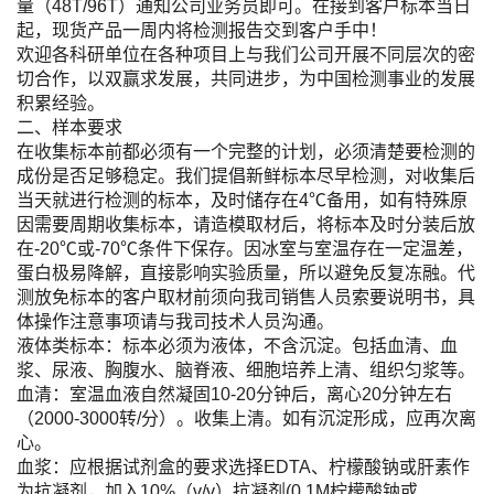
量（48T/96T）通知公司业务员即可。在接到客户标本当日
起，现货产品一周内将检测报告交到客户手中！
欢迎各科研单位在各种项目上与我们公司开展不同层次的密
切合作，以双赢求发展，共同进步，为中国检测事业的发展
积累经验。
二、样本要求
在收集标本前都必须有一个完整的计划，必须清楚要检测的
成份是否足够稳定。我们提倡新鲜标本尽早检测，对收集后
当天就进行检测的标本，及时储存在4℃备用，如有特殊原
因需要周期收集标本，请造模取材后，将标本及时分装后放
在-20℃或-70℃条件下保存。因冰室与室温存在一定温差，
蛋白极易降解，直接影响实验质量，所以避免反复冻融。代
测放免标本的客户取材前须向我司销售人员索要说明书，具
体操作注意事项请与我司技术人员沟通。
液体类标本：标本必须为液体，不含沉淀。包括血清、血
浆、尿液、胸腹水、脑脊液、细胞培养上清、组织匀浆等。
血清：室温血液自然凝固10-20分钟后，离心20分钟左右
（2000-3000转/分）。收集上清。如有沉淀形成，应再次离
心。
血浆：应根据试剂盒的要求选择EDTA、柠檬酸钠或肝素作
为抗凝剂，加入10%（v/v）抗凝剂(0.1M柠檬酸钠或