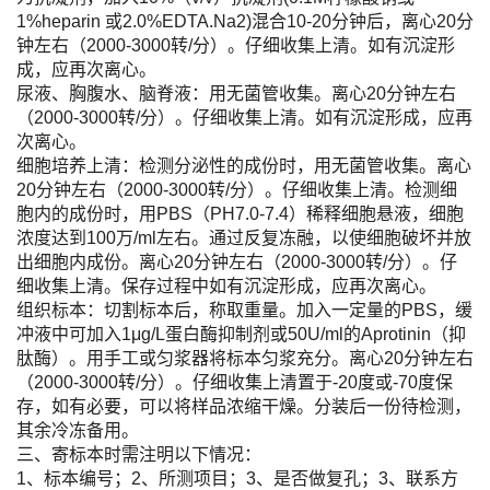
1%heparin 或2.0%EDTA.Na2)混合10-20分钟后，离心20分
钟左右（2000-3000转/分）。仔细收集上清。如有沉淀形
成，应再次离心。
尿液、胸腹水、脑脊液：用无菌管收集。离心20分钟左右
（2000-3000转/分）。仔细收集上清。如有沉淀形成，应再
次离心。
细胞培养上清：检测分泌性的成份时，用无菌管收集。离心
20分钟左右（2000-3000转/分）。仔细收集上清。检测细
胞内的成份时，用PBS（PH7.0-7.4）稀释细胞悬液，细胞
浓度达到100万/ml左右。通过反复冻融，以使细胞破坏并放
出细胞内成份。离心20分钟左右（2000-3000转/分）。仔
细收集上清。保存过程中如有沉淀形成，应再次离心。
组织标本：切割标本后，称取重量。加入一定量的PBS，缓
冲液中可加入1μg/L蛋白酶抑制剂或50U/ml的Aprotinin（抑
肽酶）。用手工或匀浆器将标本匀浆充分。离心20分钟左右
（2000-3000转/分）。仔细收集上清置于-20度或-70度保
存，如有必要，可以将样品浓缩干燥。分装后一份待检测，
其余冷冻备用。
三、寄标本时需注明以下情况：
1、标本编号；2、所测项目；3、是否做复孔；3、联系方