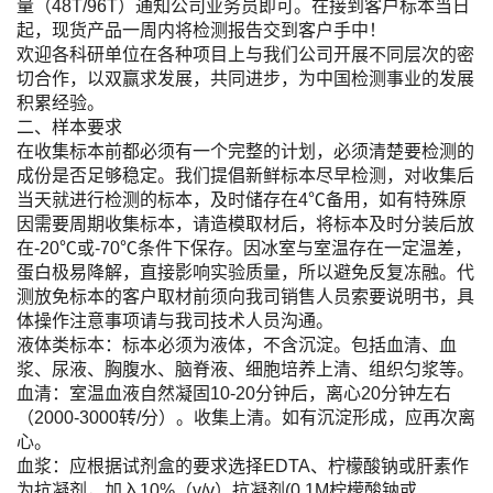
量（48T/96T）通知公司业务员即可。在接到客户标本当日
起，现货产品一周内将检测报告交到客户手中！
欢迎各科研单位在各种项目上与我们公司开展不同层次的密
切合作，以双赢求发展，共同进步，为中国检测事业的发展
积累经验。
二、样本要求
在收集标本前都必须有一个完整的计划，必须清楚要检测的
成份是否足够稳定。我们提倡新鲜标本尽早检测，对收集后
当天就进行检测的标本，及时储存在4℃备用，如有特殊原
因需要周期收集标本，请造模取材后，将标本及时分装后放
在-20℃或-70℃条件下保存。因冰室与室温存在一定温差，
蛋白极易降解，直接影响实验质量，所以避免反复冻融。代
测放免标本的客户取材前须向我司销售人员索要说明书，具
体操作注意事项请与我司技术人员沟通。
液体类标本：标本必须为液体，不含沉淀。包括血清、血
浆、尿液、胸腹水、脑脊液、细胞培养上清、组织匀浆等。
血清：室温血液自然凝固10-20分钟后，离心20分钟左右
（2000-3000转/分）。收集上清。如有沉淀形成，应再次离
心。
血浆：应根据试剂盒的要求选择EDTA、柠檬酸钠或肝素作
为抗凝剂，加入10%（v/v）抗凝剂(0.1M柠檬酸钠或