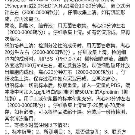
1%heparin 或2.0%EDTA.Na2)混合10-20分钟后，离心20分
钟左右（2000-3000转/分）。仔细收集上清。如有沉淀形
成，应再次离心。
尿液、胸腹水、脑脊液：用无菌管收集。离心20分钟左右
（2000-3000转/分）。仔细收集上清。如有沉淀形成，应再
次离心。
细胞培养上清：检测分泌性的成份时，用无菌管收集。离心
20分钟左右（2000-3000转/分）。仔细收集上清。检测细
胞内的成份时，用PBS（PH7.0-7.4）稀释细胞悬液，细胞
浓度达到100万/ml左右。通过反复冻融，以使细胞破坏并放
出细胞内成份。离心20分钟左右（2000-3000转/分）。仔
细收集上清。保存过程中如有沉淀形成，应再次离心。
组织标本：切割标本后，称取重量。加入一定量的PBS，缓
冲液中可加入1μg/L蛋白酶抑制剂或50U/ml的Aprotinin（抑
肽酶）。用手工或匀浆器将标本匀浆充分。离心20分钟左右
（2000-3000转/分）。仔细收集上清置于-20度或-70度保
存，如有必要，可以将样品浓缩干燥。分装后一份待检测，
其余冷冻备用。
三、寄标本时需注明以下情况：
1、标本编号；2、所测项目；3、是否做复孔；3、联系方