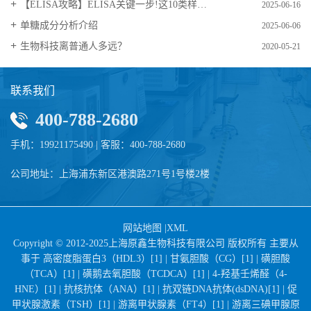
【ELISA攻略】ELISA关键一步!这10类样品要如何处理?
2025-06-16
​单糖成分分析介绍
2025-06-06
生物科技离普通人多远？
2020-05-21
联系我们
400-788-2680
手机：19921175490 | 客服：400-788-2680
公司地址：上海浦东新区港澳路271号1号楼2楼
网站地图
|
XML
Copyright © 2012-2025上海原鑫生物科技有限公司 版权所有 主要从
事于
高密度脂蛋白3（HDL3）[1] |
甘氨胆酸（CG）[1] |
磺胆酸
（TCA）[1] |
磺鹅去氧胆酸（TCDCA）[1] |
4-羟基壬烯醛（4-
HNE）[1] |
抗核抗体（ANA）[1] |
抗双链DNA抗体(dsDNA)[1] |
促
甲状腺激素（TSH）[1] |
游离甲状腺素（FT4）[1] |
游离三碘甲腺原