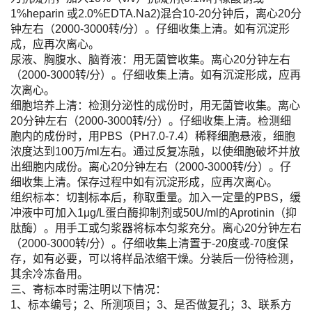
1%heparin 或2.0%EDTA.Na2)混合10-20分钟后，离心20分
钟左右（2000-3000转/分）。仔细收集上清。如有沉淀形
成，应再次离心。
尿液、胸腹水、脑脊液：用无菌管收集。离心20分钟左右
（2000-3000转/分）。仔细收集上清。如有沉淀形成，应再
次离心。
细胞培养上清：检测分泌性的成份时，用无菌管收集。离心
20分钟左右（2000-3000转/分）。仔细收集上清。检测细
胞内的成份时，用PBS（PH7.0-7.4）稀释细胞悬液，细胞
浓度达到100万/ml左右。通过反复冻融，以使细胞破坏并放
出细胞内成份。离心20分钟左右（2000-3000转/分）。仔
细收集上清。保存过程中如有沉淀形成，应再次离心。
组织标本：切割标本后，称取重量。加入一定量的PBS，缓
冲液中可加入1μg/L蛋白酶抑制剂或50U/ml的Aprotinin（抑
肽酶）。用手工或匀浆器将标本匀浆充分。离心20分钟左右
（2000-3000转/分）。仔细收集上清置于-20度或-70度保
存，如有必要，可以将样品浓缩干燥。分装后一份待检测，
其余冷冻备用。
三、寄标本时需注明以下情况：
1、标本编号；2、所测项目；3、是否做复孔；3、联系方