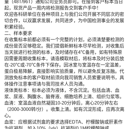
量（48T/96T）通知公司业务员即可。在接到客户标本当日
起，现货产品一周内将检测报告交到客户手中！
欢迎各科研单位在各种项目上与我们公司开展不同层次的密
切合作，以双赢求发展，共同进步，为中国检测事业的发展
积累经验。
二、样本要求
在收集标本前都必须有一个完整的计划，必须清楚要检测的
成份是否足够稳定。我们提倡新鲜标本尽早检测，对收集后
当天就进行检测的标本，及时储存在4℃备用，如有特殊原
因需要周期收集标本，请造模取材后，将标本及时分装后放
在-20℃或-70℃条件下保存。因冰室与室温存在一定温差，
蛋白极易降解，直接影响实验质量，所以避免反复冻融。代
测放免标本的客户取材前须向我司销售人员索要说明书，具
体操作注意事项请与我司技术人员沟通。
液体类标本：标本必须为液体，不含沉淀。包括血清、血
浆、尿液、胸腹水、脑脊液、细胞培养上清、组织匀浆等。
血清：室温血液自然凝固10-20分钟后，离心20分钟左右
（2000-3000转/分）。收集上清。如有沉淀形成，应再次离
心。
血浆：应根据试剂盒的要求选择EDTA、柠檬酸钠或肝素作
为抗凝剂，加入10%（v/v）抗凝剂(0.1M柠檬酸钠或