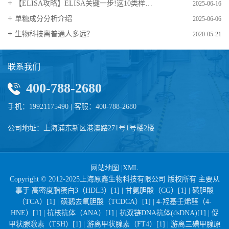
【ELISA攻略】ELISA关键一步!这10类样品要如何处理?
2025-06-16
​单糖成分分析介绍
2025-06-06
生物科技离普通人多远？
2020-05-21
联系我们
400-788-2680
手机：19921175490 | 客服：400-788-2680
公司地址：上海浦东新区港澳路271号1号楼2楼
网站地图
|
XML
Copyright © 2012-2025上海原鑫生物科技有限公司 版权所有 主要从
事于
高密度脂蛋白3（HDL3）[1] |
甘氨胆酸（CG）[1] |
磺胆酸
（TCA）[1] |
磺鹅去氧胆酸（TCDCA）[1] |
4-羟基壬烯醛（4-
HNE）[1] |
抗核抗体（ANA）[1] |
抗双链DNA抗体(dsDNA)[1] |
促
甲状腺激素（TSH）[1] |
游离甲状腺素（FT4）[1] |
游离三碘甲腺原