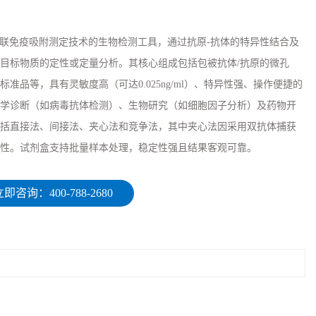
于酶联免疫吸附测定技术的生物检测工具，通过抗原-抗体的特异性结合及
目标物质的定性或定量分析。其核心组成包括包被抗体/抗原的微孔
准品等，具有灵敏度高（可达0.025ng/ml）、特异性强、操作便捷的
学诊断（如病毒抗体检测）、生物研究（如细胞因子分析）及药物开
括直接法、间接法、夹心法和竞争法，其中夹心法因采用双抗体捕获
性。试剂盒支持批量样本处理，稳定性强且结果客观可靠。
即咨询：400-788-2680