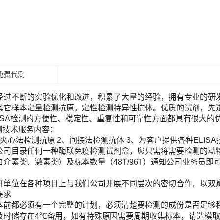
免费代测
经过不断的实验优化和改进，积累了大量的经验，拥有专业的研发团
其它样本定量检测抗原，定性检测特异性抗体。优质的试剂，先进
LISA检测的方便性、稳定性、重复性和可靠性方面都具有很大的
检测技术服务内容：
夹心法检测抗原 2、间接法检测抗体 3、为客户提供各种ELIS
目录任何一种酶联免疫检测试剂盒，您只需将需要检测的动物（Human, Ra
白介素类、激素类）及标本数量（48T/96T）通知公司业务员
！
研单位在各种项目上与我们公司开展不同层次的密切合作，以双
要求
本前都必须有一个完整的计划，必须清楚要检测的成份是否足够
及时储存在4℃备用，如有特殊原因需要周期收集标本，请造模取材