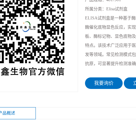
所属分类：
Elisa试剂盒
ELISA试剂盒是一种基
酶催化底物显色反应，实现
板、酶标记物、显色底物及标
特点。该技术广泛应用于医
发等领域。常见检测模式包
抗原，可显著提升检测准确
我要询价
立
产品概述