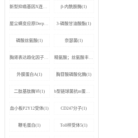
新型抑癌基因X连锁凋亡抑制蛋白相关因子-1(1)
β-内酰胺酶(1)
屋尘螨变应原Derp1 IgE抗体(1)
3-磷酸甘油酸酯(1)
磷酸丝氨酸(1)
奈瑟菌(1)
胸肾表达趋化因子(1)
精氨酸；丝氨酸丰富剪接因子1(1)
外膜蛋白A(1)
胸苷酸磷酸化酶(1)
二肽基肽酶Ⅵ(1)
b型链球菌抗m蛋白抗体(1)
血小板P2Y12受体(1)
CD247分子(1)
鞭毛蛋白(1)
Toll样受体5(1)