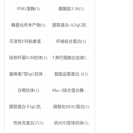
PIM1激酶(1)
酪酪肽3-36(1)
糖基化终末产物(1)
膜联蛋白-A2IgG抗体(1)
可溶性E钙粘着蛋白;可溶性上皮性钙黏附蛋白(1)
纤维结合蛋白(1)
结核杆菌IGM抗体(1)
T淋巴细胞白血病1+2型病毒(1)
腺病毒7型IgG抗体(1)
载脂运载蛋白-2(1)
白喉抗体(1)
Mac-2结合蛋白糖基化异构体(1)
膜联蛋白ⅡIgG抗体(1)
磷酸化HER2蛋白(1)
热休克蛋白27(1)
抗M3D受体抗体(1)