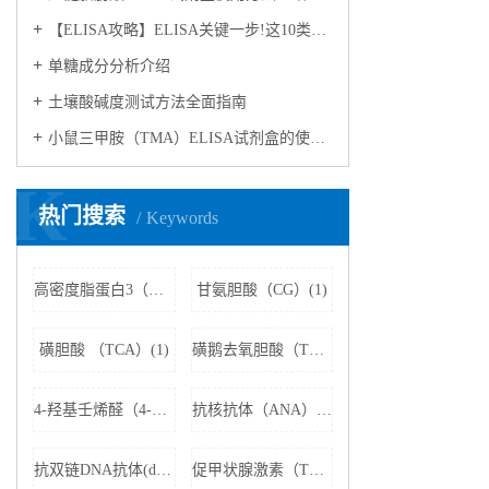
【ELISA攻略】ELISA关键一步!这10类样品要如何处理?
​单糖成分分析介绍
​土壤酸碱度测试方法全面指南
小鼠三甲胺（TMA）ELISA试剂盒的使用方法
K
热门搜索
Keywords
高密度脂蛋白3（HDL3）(1)
甘氨胆酸（CG）(1)
磺胆酸 （TCA）(1)
磺鹅去氧胆酸（TCDCA）(1)
4-羟基壬烯醛（4-HNE）(1)
抗核抗体（ANA）(1)
抗双链DNA抗体(dsDNA)(1)
促甲状腺激素（TSH）(1)