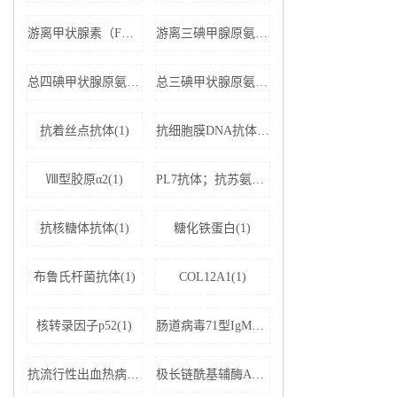
游离甲状腺素（FT4）(1)
游离三碘甲腺原氨酸（FT3）(1)
总四碘甲状腺原氨酸（TT4）(1)
总三碘甲状腺原氨酸（TT3)(1)
抗着丝点抗体(1)
抗细胞膜DNA抗体(1)
Ⅷ型胶原α2(1)
PL7抗体；抗苏氨酰tRNA合成酶(1)
抗核糖体抗体(1)
糖化铁蛋白(1)
布鲁氏杆菌抗体(1)
COL12A1(1)
核转录因子p52(1)
肠道病毒71型IgM抗体(1)
抗流行性出血热病毒IgM抗体(1)
极长链酰基辅酶A脱氢酶(1)