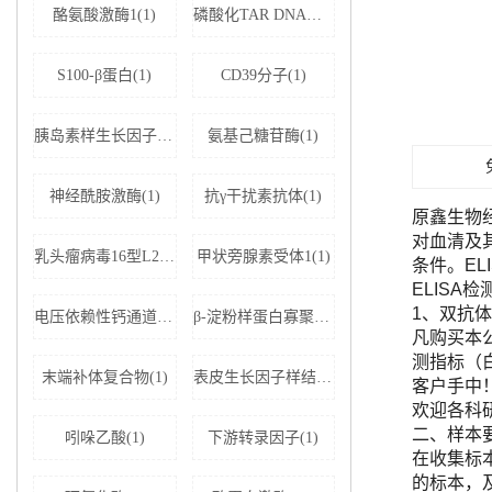
酪氨酸激酶1(1)
磷酸化TAR DNA结合蛋白43(1)
S100-β蛋白(1)
CD39分子(1)
胰岛素样生长因子结合蛋白5(1)
氨基己糖苷酶(1)
神经酰胺激酶(1)
抗γ干扰素抗体(1)
原鑫生物
对血清及
乳头瘤病毒16型L2蛋白(1)
甲状旁腺素受体1(1)
条件。E
ELISA
1、双抗体
电压依赖性钙通道亚基α-2D1(1)
β-淀粉样蛋白寡聚体(1)
凡购买本公司
测指标（
末端补体复合物(1)
表皮生长因子样结构域蛋白7(1)
客户手中
欢迎各科
二、样本
吲哚乙酸(1)
下游转录因子(1)
在收集标
的标本，