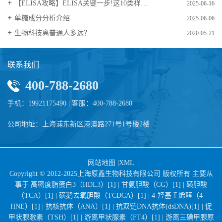
【ELISA攻略】ELISA关键一步!这10类样品要如何处理?
2025-06-16
​单糖成分分析介绍
2025-06-06
生物科技离普通人多远？
2020-05-21
联系我们
400-788-2680
手机：19921175490 | 客服：400-788-2680
公司地址：上海浦东新区港澳路271号1号楼2楼
网站地图
|
XML
Copyright © 2012-2025上海原鑫生物科技有限公司 版权所有 主要从
事于
高密度脂蛋白3（HDL3）[1] |
甘氨胆酸（CG）[1] |
磺胆酸
（TCA）[1] |
磺鹅去氧胆酸（TCDCA）[1] |
4-羟基壬烯醛（4-
HNE）[1] |
抗核抗体（ANA）[1] |
抗双链DNA抗体(dsDNA)[1] |
促
甲状腺激素（TSH）[1] |
游离甲状腺素（FT4）[1] |
游离三碘甲腺原