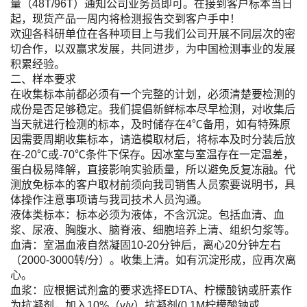
量（48T/96T）通知公司业务员即可。在接到客户标本当日
起，现货产品一周内将检测报告交到客户手中！
欢迎各科研单位在各种项目上与我们公司开展不同层次的密
切合作，以双赢求发展，共同进步，为中国检测事业的发展
积累经验。
二、样本要求
在收集标本前都必须有一个完整的计划，必须清楚要检测的
成份是否足够稳定。我们提倡新鲜标本尽早检测，对收集后
当天就进行检测的标本，及时储存在4℃备用，如有特殊原
因需要周期收集标本，请造模取材后，将标本及时分装后放
在-20℃或-70℃条件下保存。因冰室与室温存在一定温差，
蛋白极易降解，直接影响实验质量，所以避免反复冻融。代
测放免标本的客户取材前须向我司销售人员索要说明书，具
体操作注意事项请与我司技术人员沟通。
液体类标本：标本必须为液体，不含沉淀。包括血清、血
浆、尿液、胸腹水、脑脊液、细胞培养上清、组织匀浆等。
血清：室温血液自然凝固10-20分钟后，离心20分钟左右
（2000-3000转/分）。收集上清。如有沉淀形成，应再次离
心。
血浆：应根据试剂盒的要求选择EDTA、柠檬酸钠或肝素作
为抗凝剂，加入10%（v/v）抗凝剂(0.1M柠檬酸钠或