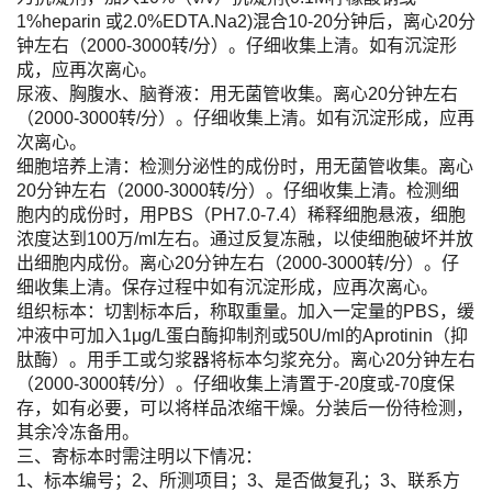
1%heparin 或2.0%EDTA.Na2)混合10-20分钟后，离心20分
钟左右（2000-3000转/分）。仔细收集上清。如有沉淀形
成，应再次离心。
尿液、胸腹水、脑脊液：用无菌管收集。离心20分钟左右
（2000-3000转/分）。仔细收集上清。如有沉淀形成，应再
次离心。
细胞培养上清：检测分泌性的成份时，用无菌管收集。离心
20分钟左右（2000-3000转/分）。仔细收集上清。检测细
胞内的成份时，用PBS（PH7.0-7.4）稀释细胞悬液，细胞
浓度达到100万/ml左右。通过反复冻融，以使细胞破坏并放
出细胞内成份。离心20分钟左右（2000-3000转/分）。仔
细收集上清。保存过程中如有沉淀形成，应再次离心。
组织标本：切割标本后，称取重量。加入一定量的PBS，缓
冲液中可加入1μg/L蛋白酶抑制剂或50U/ml的Aprotinin（抑
肽酶）。用手工或匀浆器将标本匀浆充分。离心20分钟左右
（2000-3000转/分）。仔细收集上清置于-20度或-70度保
存，如有必要，可以将样品浓缩干燥。分装后一份待检测，
其余冷冻备用。
三、寄标本时需注明以下情况：
1、标本编号；2、所测项目；3、是否做复孔；3、联系方