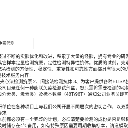
免费代测
经过不断的实验优化和改进，积累了大量的经验，拥有专业的研发团
其它样本定量检测抗原，定性检测特异性抗体。优质的试剂，先进
LISA检测的方便性、稳定性、重复性和可靠性方面都具有很大的
检测技术服务内容：
夹心法检测抗原 2、间接法检测抗体 3、为客户提供各种ELIS
目录任何一种酶联免疫检测试剂盒，您只需将需要检测的动物（Human, Ra
白介素类、激素类）及标本数量（48T/96T）通知公司业务员
！
研单位在各种项目上与我们公司开展不同层次的密切合作，以双
要求
本前都必须有一个完整的计划，必须清楚要检测的成份是否足够
及时储存在4℃备用，如有特殊原因需要周期收集标本，请造模取材