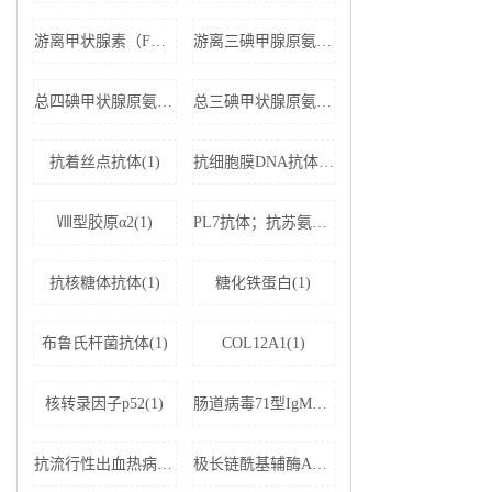
游离甲状腺素（FT4）(1)
游离三碘甲腺原氨酸（FT3）(1)
总四碘甲状腺原氨酸（TT4）(1)
总三碘甲状腺原氨酸（TT3)(1)
抗着丝点抗体(1)
抗细胞膜DNA抗体(1)
Ⅷ型胶原α2(1)
PL7抗体；抗苏氨酰tRNA合成酶(1)
抗核糖体抗体(1)
糖化铁蛋白(1)
布鲁氏杆菌抗体(1)
COL12A1(1)
核转录因子p52(1)
肠道病毒71型IgM抗体(1)
抗流行性出血热病毒IgM抗体(1)
极长链酰基辅酶A脱氢酶(1)