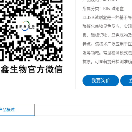
所属分类：
Elisa试剂盒
ELISA试剂盒是一种基
酶催化底物显色反应，实现
板、酶标记物、显色底物及标
特点。该技术广泛应用于医
发等领域。常见检测模式包
抗原，可显著提升检测准确
我要询价
立
产品概述