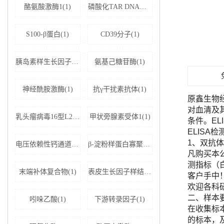
酪氨酸激酶1(1)
磷酸化TAR DNA结合蛋白43(1)
S100-β蛋白(1)
CD39分子(1)
胰岛素样生长因子结合蛋白5(1)
氨基己糖苷酶(1)
神经酰胺激酶(1)
抗γ干扰素抗体(1)
原鑫生物
对血清及
乳头瘤病毒16型L2蛋白(1)
甲状旁腺素受体1(1)
条件。E
ELISA
1、双抗体
电压依赖性钙通道亚基α-2D1(1)
β-淀粉样蛋白寡聚体(1)
凡购买本公司
测指标（
末端补体复合物(1)
表皮生长因子样结构域蛋白7(1)
客户手中
欢迎各科
二、样本
吲哚乙酸(1)
下游转录因子(1)
在收集标
的标本，