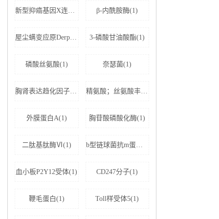
新型抑癌基因X连锁凋亡抑制蛋白相关因子-1(1)
β-内酰胺酶(1)
屋尘螨变应原Derp1 IgE抗体(1)
3-磷酸甘油酸酯(1)
磷酸丝氨酸(1)
奈瑟菌(1)
胸肾表达趋化因子(1)
精氨酸；丝氨酸丰富剪接因子1(1)
外膜蛋白A(1)
胸苷酸磷酸化酶(1)
二肽基肽酶Ⅵ(1)
b型链球菌抗m蛋白抗体(1)
血小板P2Y12受体(1)
CD247分子(1)
鞭毛蛋白(1)
Toll样受体5(1)