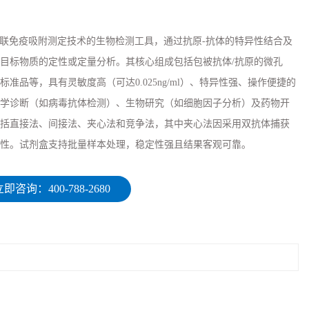
于酶联免疫吸附测定技术的生物检测工具，通过抗原-抗体的特异性结合及
目标物质的定性或定量分析。其核心组成包括包被抗体/抗原的微孔
准品等，具有灵敏度高（可达0.025ng/ml）、特异性强、操作便捷的
学诊断（如病毒抗体检测）、生物研究（如细胞因子分析）及药物开
括直接法、间接法、夹心法和竞争法，其中夹心法因采用双抗体捕获
性。试剂盒支持批量样本处理，稳定性强且结果客观可靠。
即咨询：400-788-2680