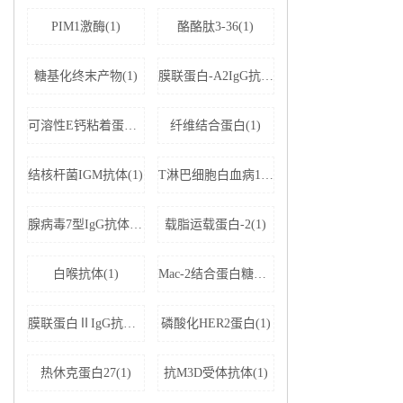
PIM1激酶(1)
酪酪肽3-36(1)
糖基化终末产物(1)
膜联蛋白-A2IgG抗体(1)
可溶性E钙粘着蛋白;可溶性上皮性钙黏附蛋白(1)
纤维结合蛋白(1)
结核杆菌IGM抗体(1)
T淋巴细胞白血病1+2型病毒(1)
腺病毒7型IgG抗体(1)
载脂运载蛋白-2(1)
白喉抗体(1)
Mac-2结合蛋白糖基化异构体(1)
膜联蛋白ⅡIgG抗体(1)
磷酸化HER2蛋白(1)
热休克蛋白27(1)
抗M3D受体抗体(1)