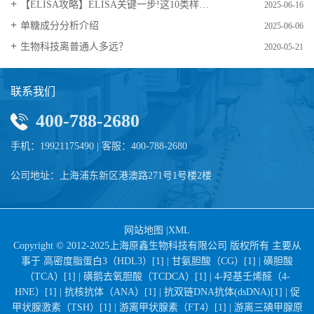
【ELISA攻略】ELISA关键一步!这10类样品要如何处理?
2025-06-16
​单糖成分分析介绍
2025-06-06
生物科技离普通人多远？
2020-05-21
联系我们
400-788-2680
手机：19921175490 | 客服：400-788-2680
公司地址：上海浦东新区港澳路271号1号楼2楼
网站地图
|
XML
Copyright © 2012-2025上海原鑫生物科技有限公司 版权所有 主要从
事于
高密度脂蛋白3（HDL3）[1] |
甘氨胆酸（CG）[1] |
磺胆酸
（TCA）[1] |
磺鹅去氧胆酸（TCDCA）[1] |
4-羟基壬烯醛（4-
HNE）[1] |
抗核抗体（ANA）[1] |
抗双链DNA抗体(dsDNA)[1] |
促
甲状腺激素（TSH）[1] |
游离甲状腺素（FT4）[1] |
游离三碘甲腺原