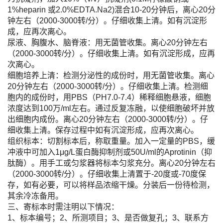
1%heparin 或2.0%EDTA.Na2)混合10-20分钟后，离心20分
钟左右（2000-3000转/分）。仔细收集上清。如有沉淀形
成，应再次离心。
尿液、胸腹水、脑脊液：用无菌管收集。离心20分钟左右
（2000-3000转/分）。仔细收集上清。如有沉淀形成，应再
次离心。
细胞培养上清：检测分泌性的成份时，用无菌管收集。离心
20分钟左右（2000-3000转/分）。仔细收集上清。检测细
胞内的成份时，用PBS（PH7.0-7.4）稀释细胞悬液，细胞
浓度达到100万/ml左右。通过反复冻融，以使细胞破坏并放
出细胞内成份。离心20分钟左右（2000-3000转/分）。仔
细收集上清。保存过程中如有沉淀形成，应再次离心。
组织标本：切割标本后，称取重量。加入一定量的PBS，缓
冲液中可加入1μg/L蛋白酶抑制剂或50U/ml的Aprotinin（抑
肽酶）。用手工或匀浆器将标本匀浆充分。离心20分钟左右
（2000-3000转/分）。仔细收集上清置于-20度或-70度保
存，如有必要，可以将样品浓缩干燥。分装后一份待检测，
其余冷冻备用。
三、寄标本时需注明以下情况：
1、标本编号；2、所测项目；3、是否做复孔；3、联系方