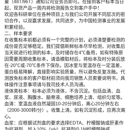
量（48T/96T）通知公司业务员即可。在接到客户标本当日
起，现货产品一周内将检测报告交到客户手中！
欢迎各科研单位在各种项目上与我们公司开展不同层次的密
切合作，以双赢求发展，共同进步，为中国检测事业的发展
积累经验。
二、样本要求
在收集标本前都必须有一个完整的计划，必须清楚要检测的
成份是否足够稳定。我们提倡新鲜标本尽早检测，对收集后
当天就进行检测的标本，及时储存在4℃备用，如有特殊原
因需要周期收集标本，请造模取材后，将标本及时分装后放
在-20℃或-70℃条件下保存。因冰室与室温存在一定温差，
蛋白极易降解，直接影响实验质量，所以避免反复冻融。代
测放免标本的客户取材前须向我司销售人员索要说明书，具
体操作注意事项请与我司技术人员沟通。
液体类标本：标本必须为液体，不含沉淀。包括血清、血
浆、尿液、胸腹水、脑脊液、细胞培养上清、组织匀浆等。
血清：室温血液自然凝固10-20分钟后，离心20分钟左右
（2000-3000转/分）。收集上清。如有沉淀形成，应再次离
心。
血浆：应根据试剂盒的要求选择EDTA、柠檬酸钠或肝素作
为抗凝剂，加入10%（v/v）抗凝剂(0.1M柠檬酸钠或