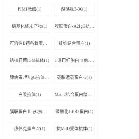
PIM1激酶(1)
酪酪肽3-36(1)
糖基化终末产物(1)
膜联蛋白-A2IgG抗体(1)
可溶性E钙粘着蛋白;可溶性上皮性钙黏附蛋白(1)
纤维结合蛋白(1)
结核杆菌IGM抗体(1)
T淋巴细胞白血病1+2型病毒(1)
腺病毒7型IgG抗体(1)
载脂运载蛋白-2(1)
白喉抗体(1)
Mac-2结合蛋白糖基化异构体(1)
膜联蛋白ⅡIgG抗体(1)
磷酸化HER2蛋白(1)
热休克蛋白27(1)
抗M3D受体抗体(1)