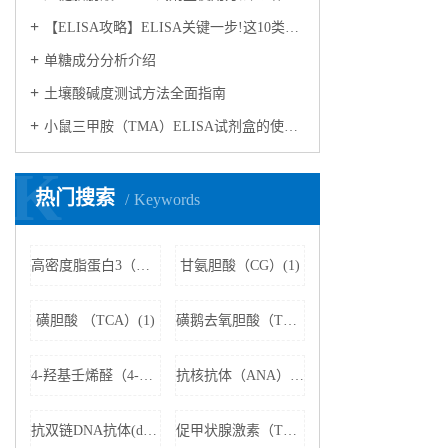
【ELISA攻略】ELISA关键一步!这10类样品要如何处理?
​单糖成分分析介绍
​土壤酸碱度测试方法全面指南
小鼠三甲胺（TMA）ELISA试剂盒的使用方法
K
热门搜索
Keywords
高密度脂蛋白3（HDL3）(1)
甘氨胆酸（CG）(1)
磺胆酸 （TCA）(1)
磺鹅去氧胆酸（TCDCA）(1)
4-羟基壬烯醛（4-HNE）(1)
抗核抗体（ANA）(1)
抗双链DNA抗体(dsDNA)(1)
促甲状腺激素（TSH）(1)