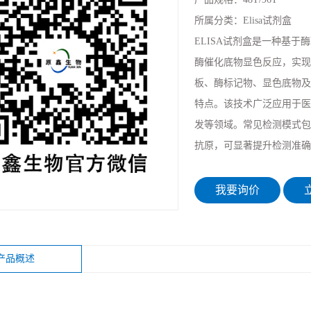
所属分类：
Elisa试剂盒
ELISA试剂盒是一种基
酶催化底物显色反应，实现
板、酶标记物、显色底物及标
特点。该技术广泛应用于医
发等领域。常见检测模式包
抗原，可显著提升检测准确
我要询价
立
产品概述