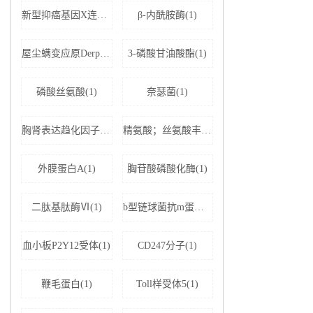
新型抑癌基因X连锁凋亡抑制蛋白相关因子-1(1)
β-内酰胺酶(1)
屋尘螨变应原Derp1 IgE抗体(1)
3-磷酸甘油酸酯(1)
磷酸丝氨酸(1)
奈瑟菌(1)
胸肾表达趋化因子(1)
精氨酸；丝氨酸丰富剪接因子1(1)
外膜蛋白A(1)
胸苷酸磷酸化酶(1)
二肽基肽酶Ⅵ(1)
b型链球菌抗m蛋白抗体(1)
血小板P2Y12受体(1)
CD247分子(1)
鞭毛蛋白(1)
Toll样受体5(1)