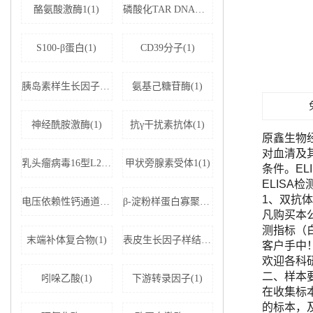
酪氨酸激酶1(1)
磷酸化TAR DNA结合蛋白43(1)
S100-β蛋白(1)
CD39分子(1)
胰岛素样生长因子结合蛋白5(1)
氨基己糖苷酶(1)
神经酰胺激酶(1)
抗γ干扰素抗体(1)
原鑫生物
对血清及
乳头瘤病毒16型L2蛋白(1)
甲状旁腺素受体1(1)
条件。E
ELISA
1、双抗体
电压依赖性钙通道亚基α-2D1(1)
β-淀粉样蛋白寡聚体(1)
凡购买本公司
测指标（
末端补体复合物(1)
表皮生长因子样结构域蛋白7(1)
客户手中
欢迎各科
二、样本
吲哚乙酸(1)
下游转录因子(1)
在收集标
的标本，