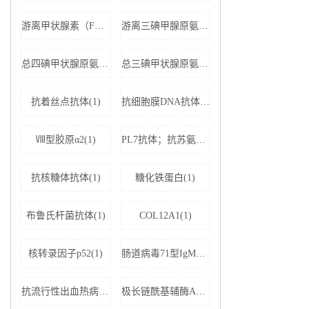
游离甲状腺素（FT4）(1)
游离三碘甲腺原氨酸（FT3）(1)
总四碘甲状腺原氨酸（TT4）(1)
总三碘甲状腺原氨酸（TT3)(1)
抗着丝点抗体(1)
抗细胞膜DNA抗体(1)
Ⅷ型胶原α2(1)
PL7抗体；抗苏氨酰tRNA合成酶(1)
抗核糖体抗体(1)
糖化铁蛋白(1)
布鲁氏杆菌抗体(1)
COL12A1(1)
核转录因子p52(1)
肠道病毒71型IgM抗体(1)
抗流行性出血热病毒IgM抗体(1)
极长链酰基辅酶A脱氢酶(1)