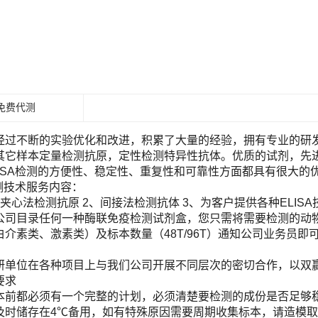
免费代测
经过不断的实验优化和改进，积累了大量的经验，拥有专业的研发团
其它样本定量检测抗原，定性检测特异性抗体。优质的试剂，先进
LISA检测的方便性、稳定性、重复性和可靠性方面都具有很大的
检测技术服务内容：
夹心法检测抗原 2、间接法检测抗体 3、为客户提供各种ELIS
目录任何一种酶联免疫检测试剂盒，您只需将需要检测的动物（Human, Ra
白介素类、激素类）及标本数量（48T/96T）通知公司业务员
！
研单位在各种项目上与我们公司开展不同层次的密切合作，以双
要求
本前都必须有一个完整的计划，必须清楚要检测的成份是否足够
及时储存在4℃备用，如有特殊原因需要周期收集标本，请造模取材