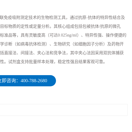
于酶联免疫吸附测定技术的生物检测工具，通过抗原-抗体的特异性结合及
目标物质的定性或定量分析。其核心组成包括包被抗体/抗原的微孔
准品等，具有灵敏度高（可达0.025ng/ml）、特异性强、操作便捷的
学诊断（如病毒抗体检测）、生物研究（如细胞因子分析）及药物开
括直接法、间接法、夹心法和竞争法，其中夹心法因采用双抗体捕获
性。试剂盒支持批量样本处理，稳定性强且结果客观可靠。
即咨询：400-788-2680