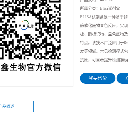
所属分类：
Elisa试剂盒
ELISA试剂盒是一种基
酶催化底物显色反应，实现
板、酶标记物、显色底物及标
特点。该技术广泛应用于医
发等领域。常见检测模式包
抗原，可显著提升检测准确
我要询价
立
产品概述