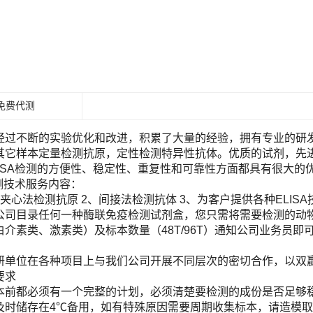
免费代测
经过不断的实验优化和改进，积累了大量的经验，拥有专业的研发团
其它样本定量检测抗原，定性检测特异性抗体。优质的试剂，先进
LISA检测的方便性、稳定性、重复性和可靠性方面都具有很大的
检测技术服务内容：
夹心法检测抗原 2、间接法检测抗体 3、为客户提供各种ELIS
目录任何一种酶联免疫检测试剂盒，您只需将需要检测的动物（Human, Ra
白介素类、激素类）及标本数量（48T/96T）通知公司业务员
！
研单位在各种项目上与我们公司开展不同层次的密切合作，以双
要求
本前都必须有一个完整的计划，必须清楚要检测的成份是否足够
及时储存在4℃备用，如有特殊原因需要周期收集标本，请造模取材