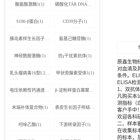
酪氨酸激酶1(1)
磷酸化TAR DNA结合蛋白43(1)
S100-β蛋白(1)
CD39分子(1)
胰岛素样生长因子结合蛋白5(1)
氨基己糖苷酶(1)
神经酰胺激酶(1)
抗γ干扰素抗体(1)
原鑫生物
对血清及
乳头瘤病毒16型L2蛋白(1)
甲状旁腺素受体1(1)
条件。E
ELISA
1、双抗体
电压依赖性钙通道亚基α-2D1(1)
β-淀粉样蛋白寡聚体(1)
凡购买本公司
测指标（
末端补体复合物(1)
表皮生长因子样结构域蛋白7(1)
客户手中
欢迎各科
二、样本
吲哚乙酸(1)
下游转录因子(1)
在收集标
的标本，