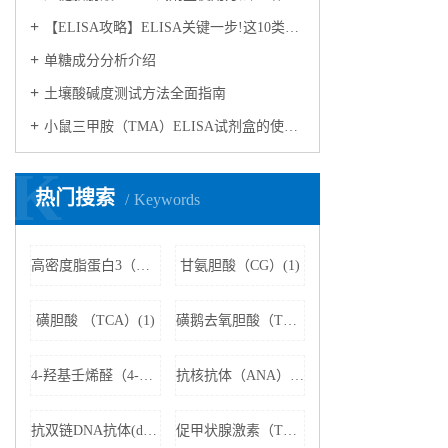
【ELISA攻略】ELISA关键一步!这10类样品要如何处理?
​单糖成分分析介绍
​土壤酸碱度测试方法全面指南
小鼠三甲胺（TMA）ELISA试剂盒的使用方法
K
热门搜索
Keywords
高密度脂蛋白3（HDL3）(1)
甘氨胆酸（CG）(1)
磺胆酸 （TCA）(1)
磺鹅去氧胆酸（TCDCA）(1)
4-羟基壬烯醛（4-HNE）(1)
抗核抗体（ANA）(1)
抗双链DNA抗体(dsDNA)(1)
促甲状腺激素（TSH）(1)