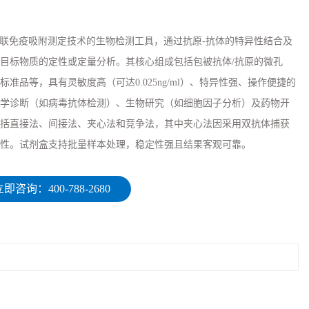
于酶联免疫吸附测定技术的生物检测工具，通过抗原-抗体的特异性结合及
目标物质的定性或定量分析。其核心组成包括包被抗体/抗原的微孔
准品等，具有灵敏度高（可达0.025ng/ml）、特异性强、操作便捷的
学诊断（如病毒抗体检测）、生物研究（如细胞因子分析）及药物开
括直接法、间接法、夹心法和竞争法，其中夹心法因采用双抗体捕获
性。试剂盒支持批量样本处理，稳定性强且结果客观可靠。
即咨询：400-788-2680