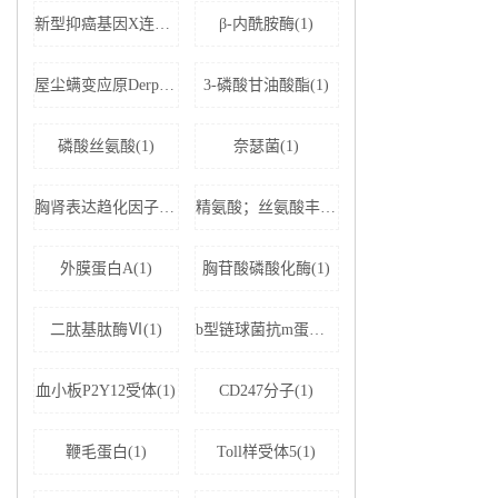
新型抑癌基因X连锁凋亡抑制蛋白相关因子-1(1)
β-内酰胺酶(1)
屋尘螨变应原Derp1 IgE抗体(1)
3-磷酸甘油酸酯(1)
磷酸丝氨酸(1)
奈瑟菌(1)
胸肾表达趋化因子(1)
精氨酸；丝氨酸丰富剪接因子1(1)
外膜蛋白A(1)
胸苷酸磷酸化酶(1)
二肽基肽酶Ⅵ(1)
b型链球菌抗m蛋白抗体(1)
血小板P2Y12受体(1)
CD247分子(1)
鞭毛蛋白(1)
Toll样受体5(1)