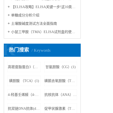
【ELISA攻略】ELISA关键一步!这10类样品要如何处理?
​单糖成分分析介绍
​土壤酸碱度测试方法全面指南
小鼠三甲胺（TMA）ELISA试剂盒的使用方法
K
热门搜索
Keywords
高密度脂蛋白3（HDL3）(1)
甘氨胆酸（CG）(1)
磺胆酸 （TCA）(1)
磺鹅去氧胆酸（TCDCA）(1)
4-羟基壬烯醛（4-HNE）(1)
抗核抗体（ANA）(1)
抗双链DNA抗体(dsDNA)(1)
促甲状腺激素（TSH）(1)