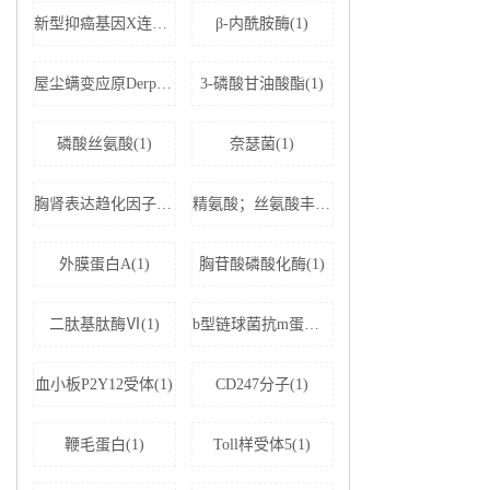
新型抑癌基因X连锁凋亡抑制蛋白相关因子-1(1)
β-内酰胺酶(1)
屋尘螨变应原Derp1 IgE抗体(1)
3-磷酸甘油酸酯(1)
磷酸丝氨酸(1)
奈瑟菌(1)
胸肾表达趋化因子(1)
精氨酸；丝氨酸丰富剪接因子1(1)
外膜蛋白A(1)
胸苷酸磷酸化酶(1)
二肽基肽酶Ⅵ(1)
b型链球菌抗m蛋白抗体(1)
血小板P2Y12受体(1)
CD247分子(1)
鞭毛蛋白(1)
Toll样受体5(1)