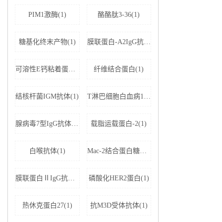
PIM1激酶(1)
酪酪肽3-36(1)
糖基化终末产物(1)
膜联蛋白-A2IgG抗体(1)
可溶性E钙粘着蛋白;可溶性上皮性钙黏附蛋白(1)
纤维结合蛋白(1)
结核杆菌IGM抗体(1)
T淋巴细胞白血病1+2型病毒(1)
腺病毒7型IgG抗体(1)
载脂运载蛋白-2(1)
白喉抗体(1)
Mac-2结合蛋白糖基化异构体(1)
膜联蛋白ⅡIgG抗体(1)
磷酸化HER2蛋白(1)
热休克蛋白27(1)
抗M3D受体抗体(1)