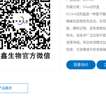
所属分类：
Elisa试剂盒
ELISA试剂盒是一种基
酶催化底物显色反应，实现
板、酶标记物、显色底物及标
特点。该技术广泛应用于医
发等领域。常见检测模式包
抗原，可显著提升检测准确
我要询价
立
产品概述