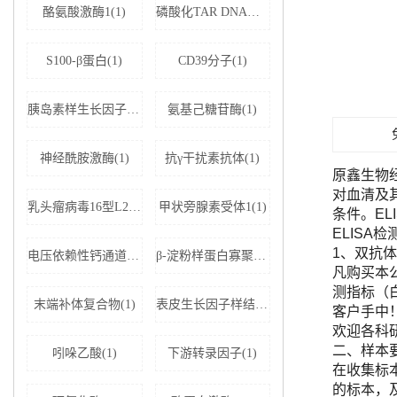
酪氨酸激酶1(1)
磷酸化TAR DNA结合蛋白43(1)
S100-β蛋白(1)
CD39分子(1)
胰岛素样生长因子结合蛋白5(1)
氨基己糖苷酶(1)
神经酰胺激酶(1)
抗γ干扰素抗体(1)
原鑫生物
对血清及
乳头瘤病毒16型L2蛋白(1)
甲状旁腺素受体1(1)
条件。E
ELISA
1、双抗体
电压依赖性钙通道亚基α-2D1(1)
β-淀粉样蛋白寡聚体(1)
凡购买本公司
测指标（
末端补体复合物(1)
表皮生长因子样结构域蛋白7(1)
客户手中
欢迎各科
二、样本
吲哚乙酸(1)
下游转录因子(1)
在收集标
的标本，