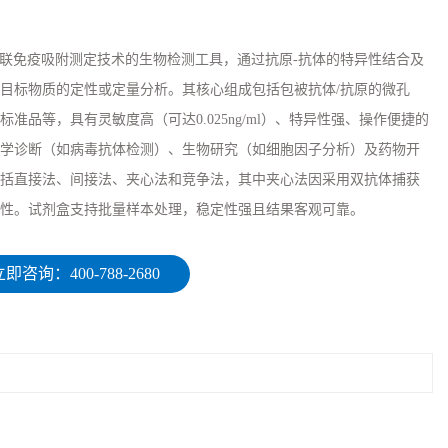
于酶联免疫吸附测定技术的生物检测工具，通过抗原-抗体的特异性结合及
目标物质的定性或定量分析。其核心组成包括包被抗体/抗原的微孔
准品等，具有灵敏度高（可达0.025ng/ml）、特异性强、操作便捷的
学诊断（如病毒抗体检测）、生物研究（如细胞因子分析）及药物开
括直接法、间接法、夹心法和竞争法，其中夹心法因采用双抗体捕获
性。试剂盒支持批量样本处理，稳定性强且结果客观可靠。
即咨询：400-788-2680