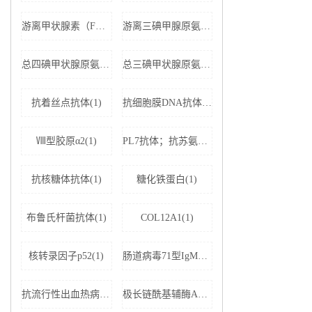
游离甲状腺素（FT4）(1)
游离三碘甲腺原氨酸（FT3）(1)
总四碘甲状腺原氨酸（TT4）(1)
总三碘甲状腺原氨酸（TT3)(1)
抗着丝点抗体(1)
抗细胞膜DNA抗体(1)
Ⅷ型胶原α2(1)
PL7抗体；抗苏氨酰tRNA合成酶(1)
抗核糖体抗体(1)
糖化铁蛋白(1)
布鲁氏杆菌抗体(1)
COL12A1(1)
核转录因子p52(1)
肠道病毒71型IgM抗体(1)
抗流行性出血热病毒IgM抗体(1)
极长链酰基辅酶A脱氢酶(1)