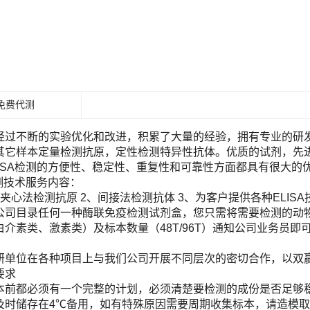
免费代测
经过不断的实验优化和改进，积累了大量的经验，拥有专业的研发团
其它样本定量检测抗原，定性检测特异性抗体。优质的试剂，先进
LISA检测的方便性、稳定性、重复性和可靠性方面都具有很大的
检测技术服务内容：
夹心法检测抗原 2、间接法检测抗体 3、为客户提供各种ELIS
目录任何一种酶联免疫检测试剂盒，您只需将需要检测的动物（Human, Ra
白介素类、激素类）及标本数量（48T/96T）通知公司业务员
！
研单位在各种项目上与我们公司开展不同层次的密切合作，以双
要求
本前都必须有一个完整的计划，必须清楚要检测的成份是否足够
及时储存在4℃备用，如有特殊原因需要周期收集标本，请造模取材