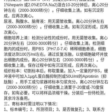
1%heparin 或2.0%EDTA.Na2)混合10-20分钟后，离心20分
钟左右（2000-3000转/分）。仔细收集上清。如有沉淀形
成，应再次离心。
尿液、胸腹水、脑脊液：用无菌管收集。离心20分钟左右
（2000-3000转/分）。仔细收集上清。如有沉淀形成，应再
次离心。
细胞培养上清：检测分泌性的成份时，用无菌管收集。离心
20分钟左右（2000-3000转/分）。仔细收集上清。检测细
胞内的成份时，用PBS（PH7.0-7.4）稀释细胞悬液，细胞
浓度达到100万/ml左右。通过反复冻融，以使细胞破坏并放
出细胞内成份。离心20分钟左右（2000-3000转/分）。仔
细收集上清。保存过程中如有沉淀形成，应再次离心。
组织标本：切割标本后，称取重量。加入一定量的PBS，缓
冲液中可加入1μg/L蛋白酶抑制剂或50U/ml的Aprotinin（抑
肽酶）。用手工或匀浆器将标本匀浆充分。离心20分钟左右
（2000-3000转/分）。仔细收集上清置于-20度或-70度保
存，如有必要，可以将样品浓缩干燥。分装后一份待检测，
其余冷冻备用。
三、寄标本时需注明以下情况：
1、标本编号；2、所测项目；3、是否做复孔；3、联系方