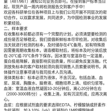
量（48T/96T）通知公司业务员即可。在接到客户标本当日
起，现货产品一周内将检测报告交到客户手中！
欢迎各科研单位在各种项目上与我们公司开展不同层次的密
切合作，以双赢求发展，共同进步，为中国检测事业的发展
积累经验。
二、样本要求
在收集标本前都必须有一个完整的计划，必须清楚要检测的
成份是否足够稳定。我们提倡新鲜标本尽早检测，对收集后
当天就进行检测的标本，及时储存在4℃备用，如有特殊原
因需要周期收集标本，请造模取材后，将标本及时分装后放
在-20℃或-70℃条件下保存。因冰室与室温存在一定温差，
蛋白极易降解，直接影响实验质量，所以避免反复冻融。代
测放免标本的客户取材前须向我司销售人员索要说明书，具
体操作注意事项请与我司技术人员沟通。
液体类标本：标本必须为液体，不含沉淀。包括血清、血
浆、尿液、胸腹水、脑脊液、细胞培养上清、组织匀浆等。
血清：室温血液自然凝固10-20分钟后，离心20分钟左右
（2000-3000转/分）。收集上清。如有沉淀形成，应再次离
心。
血浆：应根据试剂盒的要求选择EDTA、柠檬酸钠或肝素作
为抗凝剂，加入10%（v/v）抗凝剂(0.1M柠檬酸钠或