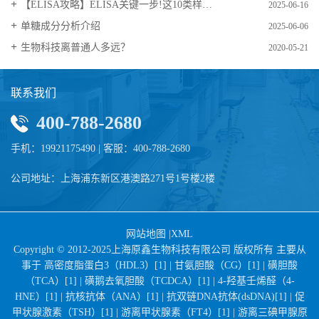
【ELISA攻略】ELISA关键一步!这10类样品要如何处理?
2025-06-16
​单糖成分分析介绍
2025-06-06
生物科技离普通人多远？
2020-05-21
联系我们
400-788-2680
手机：19921175490 | 客服：400-788-2680
公司地址：上海浦东新区港澳路271号1号楼2楼
网站地图
|
XML
Copyright © 2012-2025上海原鑫生物科技有限公司 版权所有 主要从
事于
高密度脂蛋白3（HDL3）[1] |
甘氨胆酸（CG）[1] |
磺胆酸
（TCA）[1] |
磺鹅去氧胆酸（TCDCA）[1] |
4-羟基壬烯醛（4-
HNE）[1] |
抗核抗体（ANA）[1] |
抗双链DNA抗体(dsDNA)[1] |
促
甲状腺激素（TSH）[1] |
游离甲状腺素（FT4）[1] |
游离三碘甲腺原