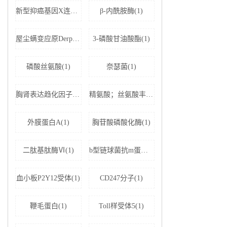
新型抑癌基因X连锁凋亡抑制蛋白相关因子-1(1)
β-内酰胺酶(1)
屋尘螨变应原Derp1 IgE抗体(1)
3-磷酸甘油酸酯(1)
磷酸丝氨酸(1)
奈瑟菌(1)
胸肾表达趋化因子(1)
精氨酸；丝氨酸丰富剪接因子1(1)
外膜蛋白A(1)
胸苷酸磷酸化酶(1)
二肽基肽酶Ⅵ(1)
b型链球菌抗m蛋白抗体(1)
血小板P2Y12受体(1)
CD247分子(1)
鞭毛蛋白(1)
Toll样受体5(1)