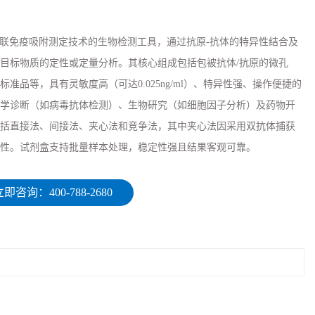
于酶联免疫吸附测定技术的生物检测工具，通过抗原-抗体的特异性结合及
目标物质的定性或定量分析。其核心组成包括包被抗体/抗原的微孔
准品等，具有灵敏度高（可达0.025ng/ml）、特异性强、操作便捷的
学诊断（如病毒抗体检测）、生物研究（如细胞因子分析）及药物开
括直接法、间接法、夹心法和竞争法，其中夹心法因采用双抗体捕获
性。试剂盒支持批量样本处理，稳定性强且结果客观可靠。
即咨询：400-788-2680