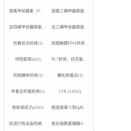
游离甲状腺素（FT4）(1)
游离三碘甲腺原氨酸（FT3）(1)
总四碘甲状腺原氨酸（TT4）(1)
总三碘甲状腺原氨酸（TT3)(1)
抗着丝点抗体(1)
抗细胞膜DNA抗体(1)
Ⅷ型胶原α2(1)
PL7抗体；抗苏氨酰tRNA合成酶(1)
抗核糖体抗体(1)
糖化铁蛋白(1)
布鲁氏杆菌抗体(1)
COL12A1(1)
核转录因子p52(1)
肠道病毒71型IgM抗体(1)
抗流行性出血热病毒IgM抗体(1)
极长链酰基辅酶A脱氢酶(1)