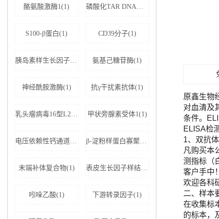
酪氨酸激酶1(1)
磷酸化TAR DNA结合蛋白43(1)
S100-β蛋白(1)
CD39分子(1)
胰岛素样生长因子结合蛋白5(1)
氨基己糖苷酶(1)
神经酰胺激酶(1)
抗γ干扰素抗体(1)
原鑫生物
对血清及
乳头瘤病毒16型L2蛋白(1)
甲状旁腺素受体1(1)
条件。E
ELISA
1、双抗体
电压依赖性钙通道亚基α-2D1(1)
β-淀粉样蛋白寡聚体(1)
凡购买本公司
测指标（
末端补体复合物(1)
表皮生长因子样结构域蛋白7(1)
客户手中
欢迎各科
二、样本
吲哚乙酸(1)
下游转录因子(1)
在收集标
的标本，