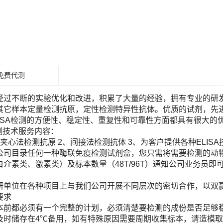
免费代测
经过不断的实验优化和改进，积累了大量的经验，拥有专业的研发团
其它样本定量检测抗原，定性检测特异性抗体。优质的试剂，先进
LISA检测的方便性、稳定性、重复性和可靠性方面都具有很大的
检测技术服务内容：
夹心法检测抗原 2、间接法检测抗体 3、为客户提供各种ELIS
目录任何一种酶联免疫检测试剂盒，您只需将需要检测的动物（Human, Ra
白介素类、激素类）及标本数量（48T/96T）通知公司业务员
！
研单位在各种项目上与我们公司开展不同层次的密切合作，以双
要求
本前都必须有一个完整的计划，必须清楚要检测的成份是否足够
及时储存在4℃备用，如有特殊原因需要周期收集标本，请造模取材