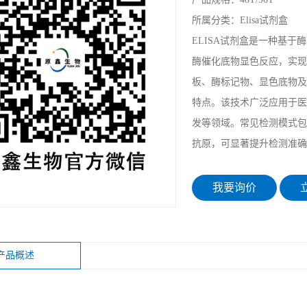
所属分类：
Elisa试剂盒
ELISA试剂盒是一种基
酶催化底物显色反应，实现
板、酶标记物、显色底物及标
特点。该技术广泛应用于医
发等领域。常见检测模式包
抗原，可显著提升检测准确
我要询价
立
产品概述