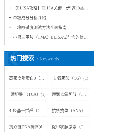
【ELISA攻略】ELISA关键一步!这10类样品要如何处理?
​单糖成分分析介绍
​土壤酸碱度测试方法全面指南
小鼠三甲胺（TMA）ELISA试剂盒的使用方法
K
热门搜索
Keywords
高密度脂蛋白3（HDL3）(1)
甘氨胆酸（CG）(1)
磺胆酸 （TCA）(1)
磺鹅去氧胆酸（TCDCA）(1)
4-羟基壬烯醛（4-HNE）(1)
抗核抗体（ANA）(1)
抗双链DNA抗体(dsDNA)(1)
促甲状腺激素（TSH）(1)