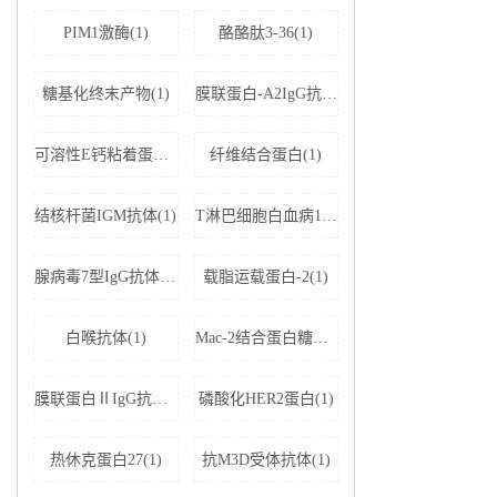
PIM1激酶(1)
酪酪肽3-36(1)
糖基化终末产物(1)
膜联蛋白-A2IgG抗体(1)
可溶性E钙粘着蛋白;可溶性上皮性钙黏附蛋白(1)
纤维结合蛋白(1)
结核杆菌IGM抗体(1)
T淋巴细胞白血病1+2型病毒(1)
腺病毒7型IgG抗体(1)
载脂运载蛋白-2(1)
白喉抗体(1)
Mac-2结合蛋白糖基化异构体(1)
膜联蛋白ⅡIgG抗体(1)
磷酸化HER2蛋白(1)
热休克蛋白27(1)
抗M3D受体抗体(1)