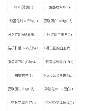
PIM1激酶(1)
酪酪肽3-36(1)
糖基化终末产物(1)
膜联蛋白-A2IgG抗体(1)
可溶性E钙粘着蛋白;可溶性上皮性钙黏附蛋白(1)
纤维结合蛋白(1)
结核杆菌IGM抗体(1)
T淋巴细胞白血病1+2型病毒(1)
腺病毒7型IgG抗体(1)
载脂运载蛋白-2(1)
白喉抗体(1)
Mac-2结合蛋白糖基化异构体(1)
膜联蛋白ⅡIgG抗体(1)
磷酸化HER2蛋白(1)
热休克蛋白27(1)
抗M3D受体抗体(1)