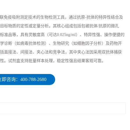
于酶联免疫吸附测定技术的生物检测工具，通过抗原-抗体的特异性结合及
目标物质的定性或定量分析。其核心组成包括包被抗体/抗原的微孔
准品等，具有灵敏度高（可达0.025ng/ml）、特异性强、操作便捷的
学诊断（如病毒抗体检测）、生物研究（如细胞因子分析）及药物开
括直接法、间接法、夹心法和竞争法，其中夹心法因采用双抗体捕获
性。试剂盒支持批量样本处理，稳定性强且结果客观可靠。
即咨询：400-788-2680