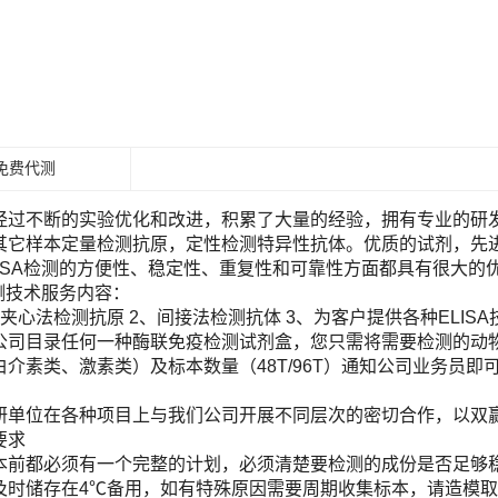
免费代测
经过不断的实验优化和改进，积累了大量的经验，拥有专业的研发团
其它样本定量检测抗原，定性检测特异性抗体。优质的试剂，先进
LISA检测的方便性、稳定性、重复性和可靠性方面都具有很大的
检测技术服务内容：
夹心法检测抗原 2、间接法检测抗体 3、为客户提供各种ELIS
目录任何一种酶联免疫检测试剂盒，您只需将需要检测的动物（Human, Ra
白介素类、激素类）及标本数量（48T/96T）通知公司业务员
！
研单位在各种项目上与我们公司开展不同层次的密切合作，以双
要求
本前都必须有一个完整的计划，必须清楚要检测的成份是否足够
及时储存在4℃备用，如有特殊原因需要周期收集标本，请造模取材