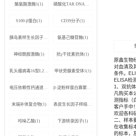
酪氨酸激酶1(1)
磷酸化TAR DNA结合蛋白43(1)
S100-β蛋白(1)
CD39分子(1)
胰岛素样生长因子结合蛋白5(1)
氨基己糖苷酶(1)
神经酰胺激酶(1)
抗γ干扰素抗体(1)
原鑫生物
对血清及
乳头瘤病毒16型L2蛋白(1)
甲状旁腺素受体1(1)
条件。E
ELISA
1、双抗体
电压依赖性钙通道亚基α-2D1(1)
β-淀粉样蛋白寡聚体(1)
凡购买本公司
测指标（
末端补体复合物(1)
表皮生长因子样结构域蛋白7(1)
客户手中
欢迎各科
二、样本
吲哚乙酸(1)
下游转录因子(1)
在收集标
的标本，