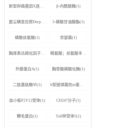
新型抑癌基因X连锁凋亡抑制蛋白相关因子-1(1)
β-内酰胺酶(1)
屋尘螨变应原Derp1 IgE抗体(1)
3-磷酸甘油酸酯(1)
磷酸丝氨酸(1)
奈瑟菌(1)
胸肾表达趋化因子(1)
精氨酸；丝氨酸丰富剪接因子1(1)
外膜蛋白A(1)
胸苷酸磷酸化酶(1)
二肽基肽酶Ⅵ(1)
b型链球菌抗m蛋白抗体(1)
血小板P2Y12受体(1)
CD247分子(1)
鞭毛蛋白(1)
Toll样受体5(1)