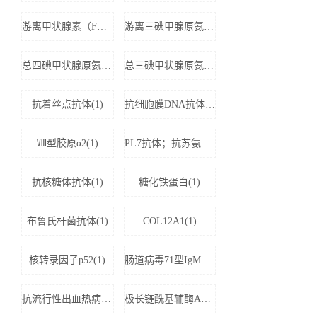
游离甲状腺素（FT4）(1)
游离三碘甲腺原氨酸（FT3）(1)
总四碘甲状腺原氨酸（TT4）(1)
总三碘甲状腺原氨酸（TT3)(1)
抗着丝点抗体(1)
抗细胞膜DNA抗体(1)
Ⅷ型胶原α2(1)
PL7抗体；抗苏氨酰tRNA合成酶(1)
抗核糖体抗体(1)
糖化铁蛋白(1)
布鲁氏杆菌抗体(1)
COL12A1(1)
核转录因子p52(1)
肠道病毒71型IgM抗体(1)
抗流行性出血热病毒IgM抗体(1)
极长链酰基辅酶A脱氢酶(1)