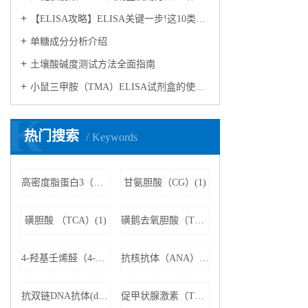
【ELISA攻略】ELISA关键一步!这10类样品要如何处理?
​单糖成分分析介绍
​土壤酸碱度测试方法全面指南
小鼠三甲胺（TMA）ELISA试剂盒的使用方法
K
热门搜索
Keywords
高密度脂蛋白3（HDL3）(1)
甘氨胆酸（CG）(1)
磺胆酸 （TCA）(1)
磺鹅去氧胆酸（TCDCA）(1)
4-羟基壬烯醛（4-HNE）(1)
抗核抗体（ANA）(1)
抗双链DNA抗体(dsDNA)(1)
促甲状腺激素（TSH）(1)