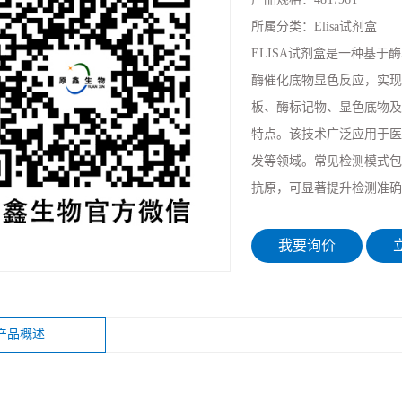
所属分类：
Elisa试剂盒
ELISA试剂盒是一种基
酶催化底物显色反应，实现
板、酶标记物、显色底物及标
特点。该技术广泛应用于医
发等领域。常见检测模式包
抗原，可显著提升检测准确
我要询价
立
产品概述