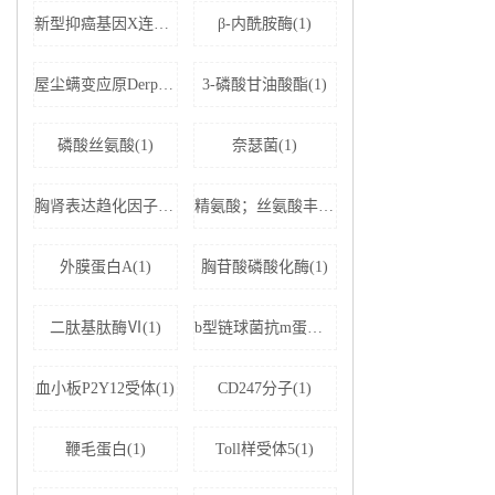
新型抑癌基因X连锁凋亡抑制蛋白相关因子-1(1)
β-内酰胺酶(1)
屋尘螨变应原Derp1 IgE抗体(1)
3-磷酸甘油酸酯(1)
磷酸丝氨酸(1)
奈瑟菌(1)
胸肾表达趋化因子(1)
精氨酸；丝氨酸丰富剪接因子1(1)
外膜蛋白A(1)
胸苷酸磷酸化酶(1)
二肽基肽酶Ⅵ(1)
b型链球菌抗m蛋白抗体(1)
血小板P2Y12受体(1)
CD247分子(1)
鞭毛蛋白(1)
Toll样受体5(1)