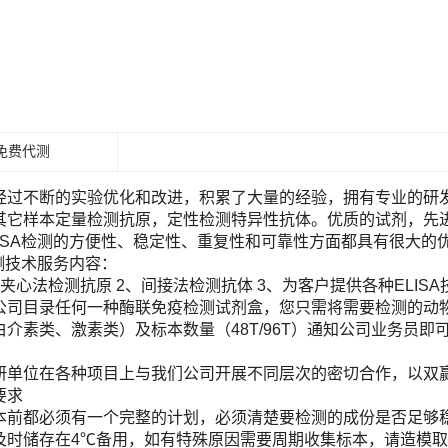
免费代测
经过不断的实验优化和改进，积累了大量的经验，拥有专业的研发团
其它样本定量检测抗原，定性检测特异性抗体。优质的试剂，先进
LISA检测的方便性、稳定性、重复性和可靠性方面都具有很大的
检测技术服务内容：
夹心法检测抗原 2、间接法检测抗体 3、为客户提供各种ELIS
目录任何一种酶联免疫检测试剂盒，您只需将需要检测的动物（Human, Ra
白介素类、激素类）及标本数量（48T/96T）通知公司业务员
！
研单位在各种项目上与我们公司开展不同层次的密切合作，以双
要求
本前都必须有一个完整的计划，必须清楚要检测的成份是否足够
及时储存在4℃备用，如有特殊原因需要周期收集标本，请造模取材