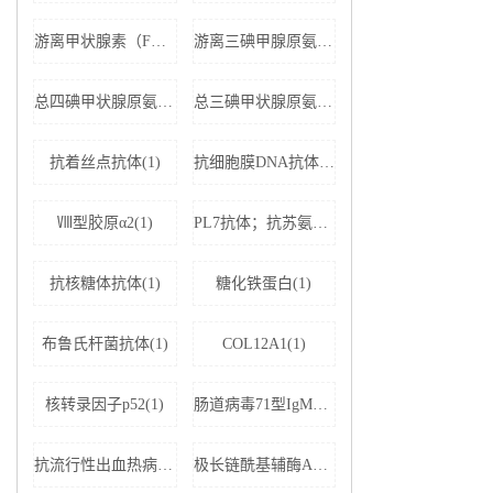
游离甲状腺素（FT4）(1)
游离三碘甲腺原氨酸（FT3）(1)
总四碘甲状腺原氨酸（TT4）(1)
总三碘甲状腺原氨酸（TT3)(1)
抗着丝点抗体(1)
抗细胞膜DNA抗体(1)
Ⅷ型胶原α2(1)
PL7抗体；抗苏氨酰tRNA合成酶(1)
抗核糖体抗体(1)
糖化铁蛋白(1)
布鲁氏杆菌抗体(1)
COL12A1(1)
核转录因子p52(1)
肠道病毒71型IgM抗体(1)
抗流行性出血热病毒IgM抗体(1)
极长链酰基辅酶A脱氢酶(1)