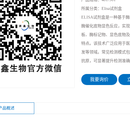
所属分类：
Elisa试剂盒
ELISA试剂盒是一种基
酶催化底物显色反应，实现
板、酶标记物、显色底物及标
特点。该技术广泛应用于医
发等领域。常见检测模式包
抗原，可显著提升检测准确
我要询价
立
产品概述