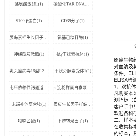
酪氨酸激酶1(1)
磷酸化TAR DNA结合蛋白43(1)
S100-β蛋白(1)
CD39分子(1)
胰岛素样生长因子结合蛋白5(1)
氨基己糖苷酶(1)
神经酰胺激酶(1)
抗γ干扰素抗体(1)
原鑫生物
对血清及
乳头瘤病毒16型L2蛋白(1)
甲状旁腺素受体1(1)
条件。E
ELISA
1、双抗体
电压依赖性钙通道亚基α-2D1(1)
β-淀粉样蛋白寡聚体(1)
凡购买本公司
测指标（
末端补体复合物(1)
表皮生长因子样结构域蛋白7(1)
客户手中
欢迎各科
二、样本
吲哚乙酸(1)
下游转录因子(1)
在收集标
的标本，