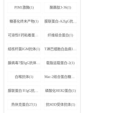
PIM1激酶(1)
酪酪肽3-36(1)
糖基化终末产物(1)
膜联蛋白-A2IgG抗体(1)
可溶性E钙粘着蛋白;可溶性上皮性钙黏附蛋白(1)
纤维结合蛋白(1)
结核杆菌IGM抗体(1)
T淋巴细胞白血病1+2型病毒(1)
腺病毒7型IgG抗体(1)
载脂运载蛋白-2(1)
白喉抗体(1)
Mac-2结合蛋白糖基化异构体(1)
膜联蛋白ⅡIgG抗体(1)
磷酸化HER2蛋白(1)
热休克蛋白27(1)
抗M3D受体抗体(1)