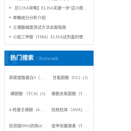
【ELISA攻略】ELISA关键一步!这10类样品要如何处理?
​单糖成分分析介绍
​土壤酸碱度测试方法全面指南
小鼠三甲胺（TMA）ELISA试剂盒的使用方法
K
热门搜索
Keywords
高密度脂蛋白3（HDL3）(1)
甘氨胆酸（CG）(1)
磺胆酸 （TCA）(1)
磺鹅去氧胆酸（TCDCA）(1)
4-羟基壬烯醛（4-HNE）(1)
抗核抗体（ANA）(1)
抗双链DNA抗体(dsDNA)(1)
促甲状腺激素（TSH）(1)