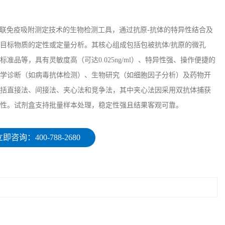
于酶联免疫吸附测定技术的生物检测工具，通过抗原-抗体的特异性结合及
目标物质的定性或定量分析。其核心组成包括包被抗体/抗原的微孔
准品等，具有灵敏度高（可达0.025ng/ml）、特异性强、操作便捷的
学诊断（如病毒抗体检测）、生物研究（如细胞因子分析）及药物开
括直接法、间接法、夹心法和竞争法，其中夹心法因采用双抗体捕获
性。试剂盒支持批量样本处理，稳定性强且结果客观可靠。
即咨询：400-788-2680