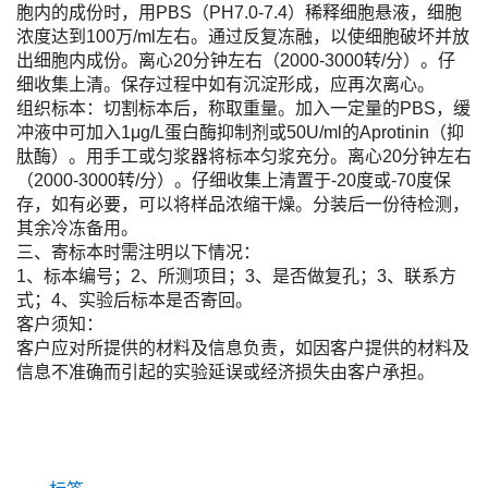
胞内的成份时，用PBS（PH7.0-7.4）稀释细胞悬液，细胞
浓度达到100万/ml左右。通过反复冻融，以使细胞破坏并放
出细胞内成份。离心20分钟左右（2000-3000转/分）。仔
细收集上清。保存过程中如有沉淀形成，应再次离心。
组织标本：切割标本后，称取重量。加入一定量的PBS，缓
冲液中可加入1μg/L蛋白酶抑制剂或50U/ml的Aprotinin（抑
肽酶）。用手工或匀浆器将标本匀浆充分。离心20分钟左右
（2000-3000转/分）。仔细收集上清置于-20度或-70度保
存，如有必要，可以将样品浓缩干燥。分装后一份待检测，
其余冷冻备用。
三、寄标本时需注明以下情况：
1、标本编号；2、所测项目；3、是否做复孔；3、联系方
式；4、实验后标本是否寄回。
客户须知：
客户应对所提供的材料及信息负责，如因客户提供的材料及
信息不准确而引起的实验延误或经济损失由客户承担。