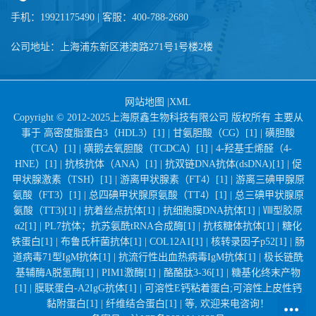
手机：19921175490 | 客服：400-788-2680
公司地址：上海浦东新区港澳路271号1号楼2楼
网站地图
|
XML
Copyright © 2012-2025上海原鑫生物科技有限公司 版权所有 主要从
事于
高密度脂蛋白3（HDL3）[1] |
甘氨胆酸（CG）[1] |
磺胆酸
（TCA）[1] |
磺鹅去氧胆酸（TCDCA）[1] |
4-羟基壬烯醛（4-
HNE）[1] |
抗核抗体（ANA）[1] |
抗双链DNA抗体(dsDNA)[1] |
促
甲状腺激素（TSH）[1] |
游离甲状腺素（FT4）[1] |
游离三碘甲腺原
氨酸（FT3）[1] |
总四碘甲状腺原氨酸（TT4）[1] |
总三碘甲状腺原
氨酸（TT3)[1] |
抗着丝点抗体[1] |
抗细胞膜DNA抗体[1] |
Ⅷ型胶原
α2[1] |
PL7抗体；抗苏氨酰tRNA合成酶[1] |
抗核糖体抗体[1] |
糖化
铁蛋白[1] |
布鲁氏杆菌抗体[1] |
COL12A1[1] |
核转录因子p52[1] |
肠
道病毒71型IgM抗体[1] |
抗流行性出血热病毒IgM抗体[1] |
极长链酰
基辅酶A脱氢酶[1] |
PIM1激酶[1] |
酪酪肽3-36[1] |
糖基化终末产物
[1] |
膜联蛋白-A2IgG抗体[1] |
可溶性E钙粘着蛋白;可溶性上皮性钙
黏附蛋白[1] |
纤维结合蛋白[1] |
等, 欢迎来电咨询！