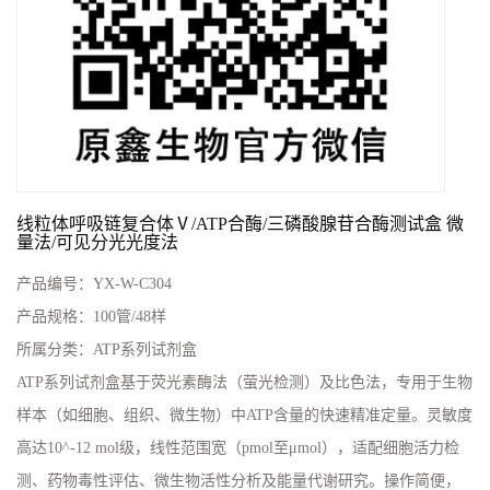
线粒体呼吸链复合体Ⅴ/ATP合酶/三磷酸腺苷合酶测试盒 微
量法/可见分光光度法
产品编号：
YX-W-C304
产品规格：
100管/48样
所属分类：
ATP系列试剂盒
ATP系列试剂盒‌基于荧光素酶法（萤光检测）及比色法，专用于生物
样本（如细胞、组织、微生物）中ATP含量的快速精准定量。灵敏度
高达10^-12 mol级，线性范围宽（pmol至μmol），适配细胞活力检
测、药物毒性评估、微生物活性分析及能量代谢研究。操作简便，