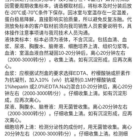
因需要周期收集标本，请造模取材后，将标本及时分装后放
在-20℃或-70℃条件下保存。因冰室与室温存在一定温差，
蛋白极易降解，直接影响实验质量，所以避免反复冻融。代
测放免标本的客户取材前须向我司销售人员索要说明书，具
体操作注意事项请与我司技术人员沟通。
液体类标本：标本必须为液体，不含沉淀。包括血清、血
浆、尿液、胸腹水、脑脊液、细胞培养上清、组织匀浆等。
血清：室温血液自然凝固10-20分钟后，离心20分钟左右
（2000-3000转/分）。收集上清。如有沉淀形成，应再次离
心。
血浆：应根据试剂盒的要求选择EDTA、柠檬酸钠或肝素作
为抗凝剂，加入10%（v/v）抗凝剂(0.1M柠檬酸钠或
1%heparin 或2.0%EDTA.Na2)混合10-20分钟后，离心20分
钟左右（2000-3000转/分）。仔细收集上清。如有沉淀形
成，应再次离心。
尿液、胸腹水、脑脊液：用无菌管收集。离心20分钟左右
（2000-3000转/分）。仔细收集上清。如有沉淀形成，应再
次离心。
细胞培养上清：检测分泌性的成份时，用无菌管收集。离心
20分钟左右（2000-3000转/分）。仔细收集上清。检测细