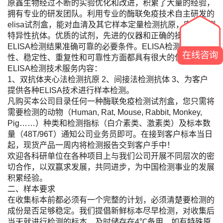
原鑫生物经过不断的实验优化和改进，积累了大量的经验，
拥有专业的研发团队。利用专业的酶联免疫技术自主研发的
elisa试剂盒，能对血清及其它样本定量检测抗原，定性检测
特异性抗体。优质的试剂，先进的仪器和正确的操作是保证
ELISA检测结果准确可靠的必要条件。ELISA检测的方便
在线咨询
性、稳定性、重复性和可靠性方面都具有很大的优势。
ELISA检测技术服务内容：
1、双抗体夹心法检测抗原 2、间接法检测抗体 3、为客户
提供各种ELISA技术进行样本检测。
凡购买本公司目录任何一种酶联免疫检测试剂盒，您只需将
需要检测的动物（Human, Rat, Mouse, Rabbit, Monkey,
Pig……）种类和检测指标（白介素类、激素类）及标本数
量（48T/96T）通知公司业务员即可。在接到客户标本当日
起，现货产品一周内将检测报告交到客户手中！
欢迎各科研单位在各种项目上与我们公司开展不同层次的密
切合作，以双赢求发展，共同进步，为中国检测事业的发展
积累经验。
二、样本要求
在收集标本前都必须有一个完整的计划，必须清楚要检测的
成份是否足够稳定。我们提倡新鲜标本尽早检测，对收集后
当天就进行检测的标本，及时储存在4℃备用，如有特殊原