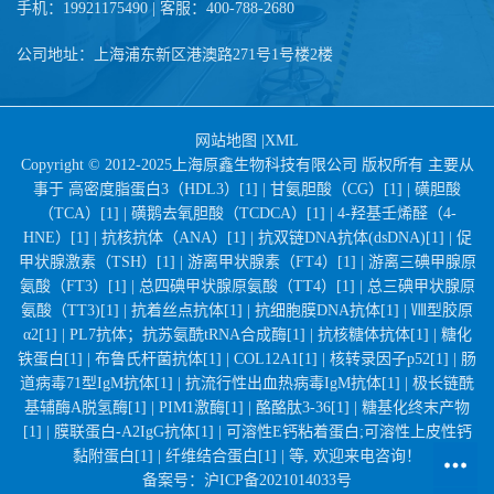
手机：19921175490 | 客服：400-788-2680
公司地址：上海浦东新区港澳路271号1号楼2楼
网站地图
|
XML
Copyright © 2012-2025上海原鑫生物科技有限公司 版权所有 主要从
事于
高密度脂蛋白3（HDL3）[1] |
甘氨胆酸（CG）[1] |
磺胆酸
（TCA）[1] |
磺鹅去氧胆酸（TCDCA）[1] |
4-羟基壬烯醛（4-
HNE）[1] |
抗核抗体（ANA）[1] |
抗双链DNA抗体(dsDNA)[1] |
促
甲状腺激素（TSH）[1] |
游离甲状腺素（FT4）[1] |
游离三碘甲腺原
氨酸（FT3）[1] |
总四碘甲状腺原氨酸（TT4）[1] |
总三碘甲状腺原
氨酸（TT3)[1] |
抗着丝点抗体[1] |
抗细胞膜DNA抗体[1] |
Ⅷ型胶原
α2[1] |
PL7抗体；抗苏氨酰tRNA合成酶[1] |
抗核糖体抗体[1] |
糖化
铁蛋白[1] |
布鲁氏杆菌抗体[1] |
COL12A1[1] |
核转录因子p52[1] |
肠
道病毒71型IgM抗体[1] |
抗流行性出血热病毒IgM抗体[1] |
极长链酰
基辅酶A脱氢酶[1] |
PIM1激酶[1] |
酪酪肽3-36[1] |
糖基化终末产物
[1] |
膜联蛋白-A2IgG抗体[1] |
可溶性E钙粘着蛋白;可溶性上皮性钙
黏附蛋白[1] |
纤维结合蛋白[1] |
等, 欢迎来电咨询！
备案号：
沪ICP备2021014033号