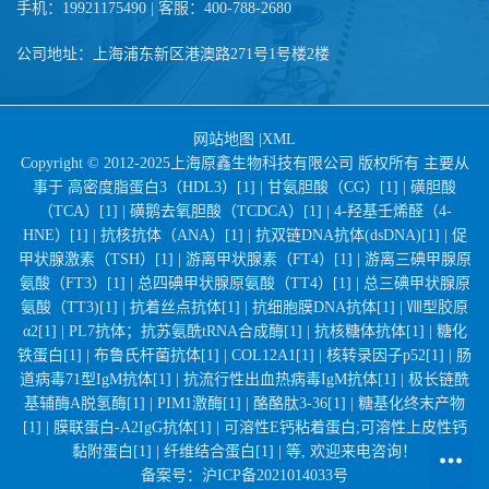
手机：19921175490 | 客服：400-788-2680
公司地址：上海浦东新区港澳路271号1号楼2楼
网站地图
|
XML
Copyright © 2012-2025上海原鑫生物科技有限公司 版权所有 主要从
事于
高密度脂蛋白3（HDL3）[1] |
甘氨胆酸（CG）[1] |
磺胆酸
（TCA）[1] |
磺鹅去氧胆酸（TCDCA）[1] |
4-羟基壬烯醛（4-
HNE）[1] |
抗核抗体（ANA）[1] |
抗双链DNA抗体(dsDNA)[1] |
促
甲状腺激素（TSH）[1] |
游离甲状腺素（FT4）[1] |
游离三碘甲腺原
氨酸（FT3）[1] |
总四碘甲状腺原氨酸（TT4）[1] |
总三碘甲状腺原
氨酸（TT3)[1] |
抗着丝点抗体[1] |
抗细胞膜DNA抗体[1] |
Ⅷ型胶原
α2[1] |
PL7抗体；抗苏氨酰tRNA合成酶[1] |
抗核糖体抗体[1] |
糖化
铁蛋白[1] |
布鲁氏杆菌抗体[1] |
COL12A1[1] |
核转录因子p52[1] |
肠
道病毒71型IgM抗体[1] |
抗流行性出血热病毒IgM抗体[1] |
极长链酰
基辅酶A脱氢酶[1] |
PIM1激酶[1] |
酪酪肽3-36[1] |
糖基化终末产物
[1] |
膜联蛋白-A2IgG抗体[1] |
可溶性E钙粘着蛋白;可溶性上皮性钙
黏附蛋白[1] |
纤维结合蛋白[1] |
等, 欢迎来电咨询！
备案号：
沪ICP备2021014033号