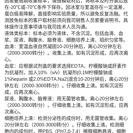
因需要周期收集标本，请造模取材后，将标本及时分装后放
在-20℃或-70℃条件下保存。因冰室与室温存在一定温差，
蛋白极易降解，直接影响实验质量，所以避免反复冻融。代
测放免标本的客户取材前须向我司销售人员索要说明书，具
体操作注意事项请与我司技术人员沟通。
液体类标本：标本必须为液体，不含沉淀。包括血清、血
浆、尿液、胸腹水、脑脊液、细胞培养上清、组织匀浆等。
血清：室温血液自然凝固10-20分钟后，离心20分钟左右
（2000-3000转/分）。收集上清。如有沉淀形成，应再次离
心。
血浆：应根据试剂盒的要求选择EDTA、柠檬酸钠或肝素作
为抗凝剂，加入10%（v/v）抗凝剂(0.1M柠檬酸钠或
1%heparin 或2.0%EDTA.Na2)混合10-20分钟后，离心20分
钟左右（2000-3000转/分）。仔细收集上清。如有沉淀形
成，应再次离心。
尿液、胸腹水、脑脊液：用无菌管收集。离心20分钟左右
（2000-3000转/分）。仔细收集上清。如有沉淀形成，应再
次离心。
细胞培养上清：检测分泌性的成份时，用无菌管收集。离心
20分钟左右（2000-3000转/分）。仔细收集上清。检测细
胞内的成份时，用PBS（PH7.0-7.4）稀释细胞悬液，细胞