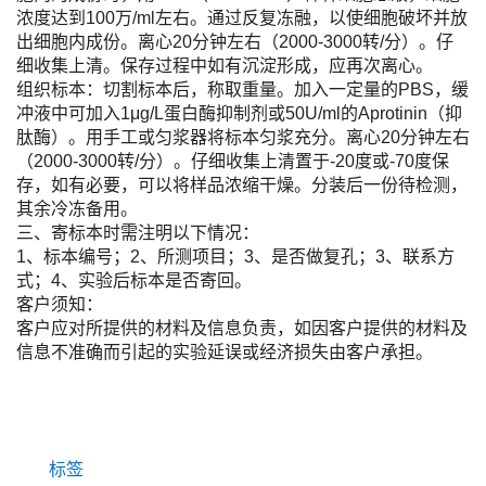
浓度达到100万/ml左右。通过反复冻融，以使细胞破坏并放
出细胞内成份。离心20分钟左右（2000-3000转/分）。仔
细收集上清。保存过程中如有沉淀形成，应再次离心。
组织标本：切割标本后，称取重量。加入一定量的PBS，缓
冲液中可加入1μg/L蛋白酶抑制剂或50U/ml的Aprotinin（抑
肽酶）。用手工或匀浆器将标本匀浆充分。离心20分钟左右
（2000-3000转/分）。仔细收集上清置于-20度或-70度保
存，如有必要，可以将样品浓缩干燥。分装后一份待检测，
其余冷冻备用。
三、寄标本时需注明以下情况：
1、标本编号；2、所测项目；3、是否做复孔；3、联系方
式；4、实验后标本是否寄回。
客户须知：
客户应对所提供的材料及信息负责，如因客户提供的材料及
信息不准确而引起的实验延误或经济损失由客户承担。
标签