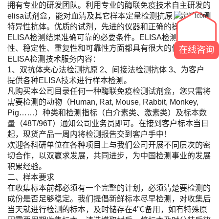
拥有专业的研发团队。利用专业的酶联免疫技术自主研发的
elisa试剂盒，能对血清及其它样本定量检测抗原，定性检测
特异性抗体。优质的试剂，先进的仪器和正确的操作是保证
ELISA检测结果准确可靠的必要条件。ELISA检测的方便
性、稳定性、重复性和可靠性方面都具有很大的优势。
在线咨询
ELISA检测技术服务内容：
1、双抗体夹心法检测抗原 2、间接法检测抗体 3、为客户
提供各种ELISA技术进行样本检测。
凡购买本公司目录任何一种酶联免疫检测试剂盒，您只需将
需要检测的动物（Human, Rat, Mouse, Rabbit, Monkey,
Pig……）种类和检测指标（白介素类、激素类）及标本数
量（48T/96T）通知公司业务员即可。在接到客户标本当日
起，现货产品一周内将检测报告交到客户手中！
欢迎各科研单位在各种项目上与我们公司开展不同层次的密
切合作，以双赢求发展，共同进步，为中国检测事业的发展
积累经验。
二、样本要求
在收集标本前都必须有一个完整的计划，必须清楚要检测的
成份是否足够稳定。我们提倡新鲜标本尽早检测，对收集后
当天就进行检测的标本，及时储存在4℃备用，如有特殊原