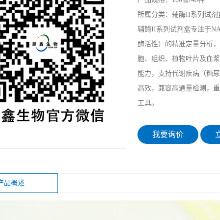
所属分类：
辅酶II系列试剂
辅酶II系列试剂盒专注于NA
酶活性）的精准定量分析，
胞、组织、植物叶片及血浆
能力，支持代谢疾病（糖尿
高效，兼容高通量检测，重
工具。
我要询价
立
产品概述