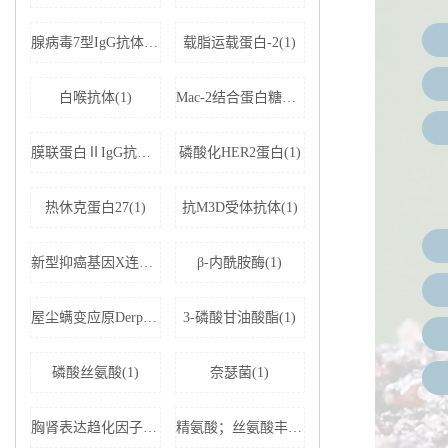
腺病毒7型IgG抗体(1)
载脂运载蛋白-2(1)
白喉抗体(1)
Mac-2结合蛋白糖基化异构体(1)
膜联蛋白ⅡIgG抗体(1)
磷酸化HER2蛋白(1)
热休克蛋白27(1)
抗M3D受体抗体(1)
新型抑癌基因X连锁凋亡抑制蛋白相关因子-1(1)
β-内酰胺酶(1)
屋尘螨变应原Derp1 IgE抗体(1)
3-磷酸甘油酸酯(1)
磷酸丝氨酸(1)
奈瑟菌(1)
胸肾表达趋化因子(1)
精氨酸；丝氨酸丰富剪接因子1(1)