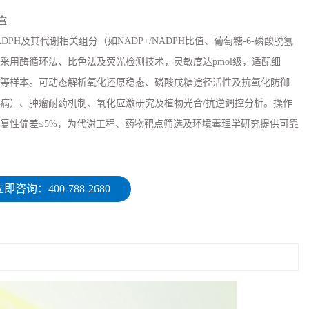
盒
DPH及其代谢相关组分（如NADP+/NADPH比值、葡萄糖-6-磷酸脱氢
采用酶循环法、比色法及荧光检测技术，灵敏度达pmol级，适配细
等样本。可动态解析氧化还原稳态、磷酸戊糖途径活性及抗氧化防御
病）、肿瘤耐药机制、氧化应激研究及植物光合/抗逆调控分析。操作
复性偏差≤5%，为代谢工程、药物靶点筛选及环境毒理学研究提供可靠
即咨询：400-788-2680