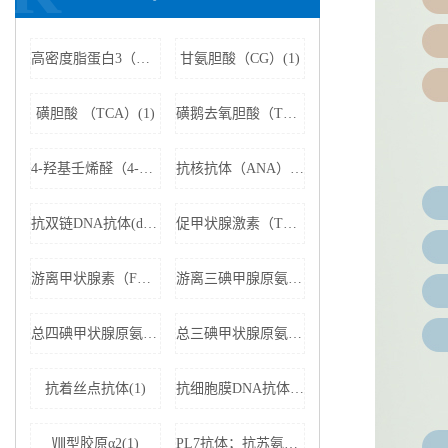
高密度脂蛋白3（HDL3）(1)
甘氨胆酸（CG）(1)
磺胆酸 （TCA）(1)
磺鹅去氧胆酸（TCDCA）(1)
4-羟基壬烯醛（4-HNE）(1)
抗核抗体（ANA）(1)
抗双链DNA抗体(dsDNA)(1)
促甲状腺激素（TSH）(1)
游离甲状腺素（FT4）(1)
游离三碘甲腺原氨酸（FT3）(1)
总四碘甲状腺原氨酸（TT4）(1)
总三碘甲状腺原氨酸（TT3)(1)
抗着丝点抗体(1)
抗细胞膜DNA抗体(1)
Ⅷ型胶原α2(1)
PL7抗体；抗苏氨酰tRNA合成酶(1)