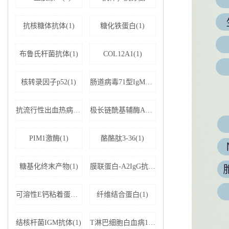
抗核糖体抗体(1)
糖化铁蛋白(1)
布鲁氏杆菌抗体(1)
COL12A1(1)
核转录因子p52(1)
肠道病毒71型IgM抗体(1)
抗流行性出血热病毒IgM抗体(1)
极长链酰基辅酶A脱氢酶(1)
PIM1激酶(1)
酪酪肽3-36(1)
糖基化终末产物(1)
膜联蛋白-A2IgG抗体(1)
可溶性E钙粘着蛋白;可溶性上皮性钙黏附蛋白(1)
纤维结合蛋白(1)
结核杆菌IGM抗体(1)
T淋巴细胞白血病1+2型病毒(1)