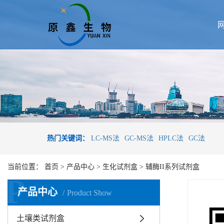
热门关键词：
LC-MS法
GC-MS法
HPLC法
GC法
当前位置：
首页
>
产品中心
>
生化试剂盒
>
辅酶II系列试剂盒
P
产品中心
Product Show
土壤类试剂盒