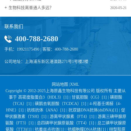
生物科技离普通人多远？
2020-05-21
联系我们
400-788-2680
手机：19921175490 | 客服：400-788-2680
公司地址：上海浦东新区港澳路271号1号楼2楼
网站地图
|
XML
Copyright © 2012-2025上海原鑫生物科技有限公司 版权所有 主要从
事于
高密度脂蛋白3（HDL3）[1] |
甘氨胆酸（CG）[1] |
磺胆酸
（TCA）[1] |
磺鹅去氧胆酸（TCDCA）[1] |
4-羟基壬烯醛（4-
HNE）[1] |
抗核抗体（ANA）[1] |
抗双链DNA抗体(dsDNA)[1] |
促
甲状腺激素（TSH）[1] |
游离甲状腺素（FT4）[1] |
游离三碘甲腺原
氨酸（FT3）[1] |
总四碘甲状腺原氨酸（TT4）[1] |
总三碘甲状腺原
氨酸（TT3)[1] |
抗着丝点抗体[1] |
抗细胞膜DNA抗体[1] |
Ⅷ型胶原