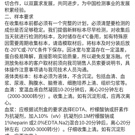
切合作，以双赢求发展，共同进步，为中国检测事业的发展
积累经验。
二、样本要求
在收集标本前都必须有一个完整的计划，必须清楚要检测的
成份是否足够稳定。我们提倡新鲜标本尽早检测，对收集后
当天就进行检测的标本，及时储存在4℃备用，如有特殊原
因需要周期收集标本，请造模取材后，将标本及时分装后放
在-20℃或-70℃条件下保存。因冰室与室温存在一定温差，
蛋白极易降解，直接影响实验质量，所以避免反复冻融。代
测放免标本的客户取材前须向我司销售人员索要说明书，具
体操作注意事项请与我司技术人员沟通。
液体类标本：标本必须为液体，不含沉淀。包括血清、血
浆、尿液、胸腹水、脑脊液、细胞培养上清、组织匀浆等。
血清：室温血液自然凝固10-20分钟后，离心20分钟左右
（2000-3000转/分）。收集上清。如有沉淀形成，应再次离
心。
血浆：应根据试剂盒的要求选择EDTA、柠檬酸钠或肝素作
为抗凝剂，加入10%（v/v）抗凝剂(0.1M柠檬酸钠或
1%heparin 或2.0%EDTA.Na2)混合10-20分钟后，离心20分
钟左右（2000-3000转/分）。仔细收集上清。如有沉淀形