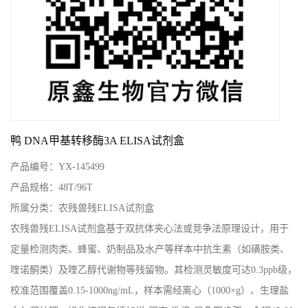
鸭 DNA甲基转移酶3A ELISA试剂盒
产品编号：
YX-145499
产品规格：
48T/96T
所属分类：
农残兽残ELISA试剂盒
农残兽残ELISA试剂盒基于双抗体夹心法或竞争法原理设计，用于
定量检测肉类、蜂蜜、奶制品及水产等样本中抗生素（如磺胺类、
喹诺酮类）及喹乙醇代谢物等残留物。其检测灵敏度可达0.3ppb级，
校准范围覆盖0.15-1000ng/mL，样本需经离心（1000×g）、生理盐