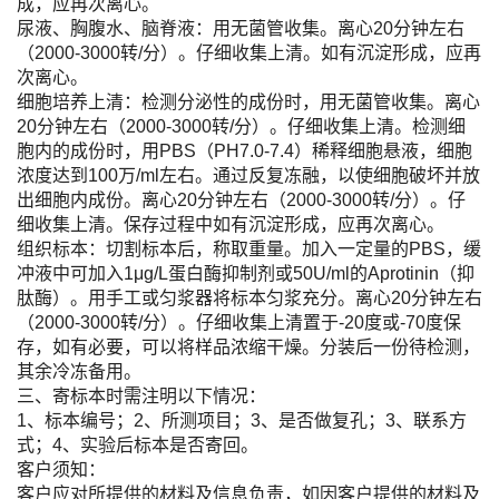
成，应再次离心。
尿液、胸腹水、脑脊液：用无菌管收集。离心20分钟左右
（2000-3000转/分）。仔细收集上清。如有沉淀形成，应再
次离心。
细胞培养上清：检测分泌性的成份时，用无菌管收集。离心
20分钟左右（2000-3000转/分）。仔细收集上清。检测细
胞内的成份时，用PBS（PH7.0-7.4）稀释细胞悬液，细胞
浓度达到100万/ml左右。通过反复冻融，以使细胞破坏并放
出细胞内成份。离心20分钟左右（2000-3000转/分）。仔
细收集上清。保存过程中如有沉淀形成，应再次离心。
组织标本：切割标本后，称取重量。加入一定量的PBS，缓
冲液中可加入1μg/L蛋白酶抑制剂或50U/ml的Aprotinin（抑
肽酶）。用手工或匀浆器将标本匀浆充分。离心20分钟左右
（2000-3000转/分）。仔细收集上清置于-20度或-70度保
存，如有必要，可以将样品浓缩干燥。分装后一份待检测，
其余冷冻备用。
三、寄标本时需注明以下情况：
1、标本编号；2、所测项目；3、是否做复孔；3、联系方
式；4、实验后标本是否寄回。
客户须知：
客户应对所提供的材料及信息负责，如因客户提供的材料及