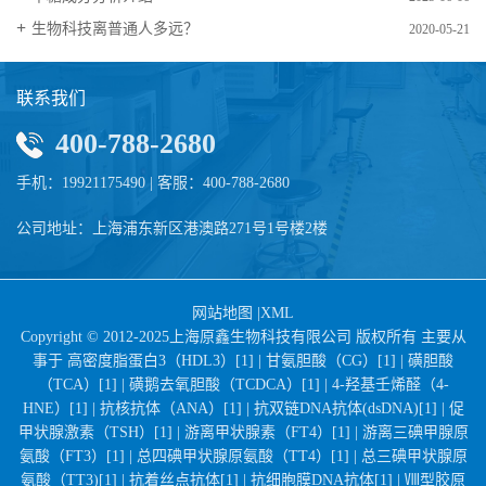
生物科技离普通人多远？
2020-05-21
联系我们
400-788-2680
手机：19921175490 | 客服：400-788-2680
公司地址：上海浦东新区港澳路271号1号楼2楼
网站地图
|
XML
Copyright © 2012-2025上海原鑫生物科技有限公司 版权所有 主要从
事于
高密度脂蛋白3（HDL3）[1] |
甘氨胆酸（CG）[1] |
磺胆酸
（TCA）[1] |
磺鹅去氧胆酸（TCDCA）[1] |
4-羟基壬烯醛（4-
HNE）[1] |
抗核抗体（ANA）[1] |
抗双链DNA抗体(dsDNA)[1] |
促
甲状腺激素（TSH）[1] |
游离甲状腺素（FT4）[1] |
游离三碘甲腺原
氨酸（FT3）[1] |
总四碘甲状腺原氨酸（TT4）[1] |
总三碘甲状腺原
氨酸（TT3)[1] |
抗着丝点抗体[1] |
抗细胞膜DNA抗体[1] |
Ⅷ型胶原