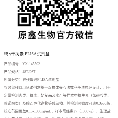
鸭 γ干扰素 ELISA试剂盒
产品编号：
YX-145502
产品规格：
48T/96T
所属分类：
农残兽残ELISA试剂盒
农残兽残ELISA试剂盒基于双抗体夹心法或竞争法原理设计，用于
定量检测肉类、蜂蜜、奶制品及水产等样本中抗生素（如磺胺类、
喹诺酮类）及喹乙醇代谢物等残留物。其检测灵敏度可达0.3ppb级，
校准范围覆盖0.15-1000ng/mL，样本需经离心（1000×g）、生理盐