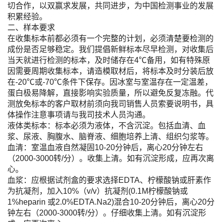
切合作，以双赢求发展，共同进步，为中国检测事业的发展
积累经验。
二、样本要求
在收集标本前都必须有一个完整的计划，必须清楚要检测的
成份是否足够稳定。我们提倡新鲜标本尽早检测，对收集后
当天就进行检测的标本，及时储存在4℃备用，如有特殊原
因需要周期收集标本，请造模取材后，将标本及时分装后放
在-20℃或-70℃条件下保存。因冰室与室温存在一定温差，
蛋白极易降解，直接影响实验质量，所以避免反复冻融。代
测放免标本的客户取材前须向我司销售人员索要说明书，具
体操作注意事项请与我司技术人员沟通。
液体类标本：标本必须为液体，不含沉淀。包括血清、血
浆、尿液、胸腹水、脑脊液、细胞培养上清、组织匀浆等。
血清：室温血液自然凝固10-20分钟后，离心20分钟左右
（2000-3000转/分）。收集上清。如有沉淀形成，应再次离
心。
血浆：应根据试剂盒的要求选择EDTA、柠檬酸钠或肝素作
为抗凝剂，加入10%（v/v）抗凝剂(0.1M柠檬酸钠或
1%heparin 或2.0%EDTA.Na2)混合10-20分钟后，离心20分
钟左右（2000-3000转/分）。仔细收集上清。如有沉淀形