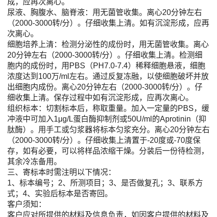
成，应再次离心。
尿液、胸腹水、脑脊液：用无菌管收集。离心20分钟左右
（2000-3000转/分）。仔细收集上清。如有沉淀形成，应再
次离心。
细胞培养上清：检测分泌性的成份时，用无菌管收集。离心
20分钟左右（2000-3000转/分）。仔细收集上清。检测细
胞内的成份时，用PBS（PH7.0-7.4）稀释细胞悬液，细胞
浓度达到100万/ml左右。通过反复冻融，以使细胞破坏并放
出细胞内成份。离心20分钟左右（2000-3000转/分）。仔
细收集上清。保存过程中如有沉淀形成，应再次离心。
组织标本：切割标本后，称取重量。加入一定量的PBS，缓
冲液中可加入1μg/L蛋白酶抑制剂或50U/ml的Aprotinin（抑
肽酶）。用手工或匀浆器将标本匀浆充分。离心20分钟左右
（2000-3000转/分）。仔细收集上清置于-20度或-70度保
存，如有必要，可以将样品浓缩干燥。分装后一份待检测，
其余冷冻备用。
三、寄标本时需注明以下情况：
1、标本编号；2、所测项目；3、是否做复孔；3、联系方
式；4、实验后标本是否寄回。
客户须知：
客户应对所提供的材料及信息负责，如因客户提供的材料及