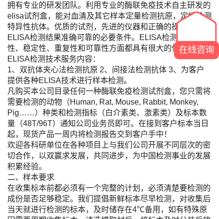
拥有专业的研发团队。利用专业的酶联免疫技术自主研发的
elisa试剂盒，能对血清及其它样本定量检测抗原，定性检测
特异性抗体。优质的试剂，先进的仪器和正确的操作是保证
ELISA检测结果准确可靠的必要条件。ELISA检测的方便
性、稳定性、重复性和可靠性方面都具有很大的优势。
在线咨询
ELISA检测技术服务内容：
1、双抗体夹心法检测抗原 2、间接法检测抗体 3、为客户
提供各种ELISA技术进行样本检测。
凡购买本公司目录任何一种酶联免疫检测试剂盒，您只需将
需要检测的动物（Human, Rat, Mouse, Rabbit, Monkey,
Pig……）种类和检测指标（白介素类、激素类）及标本数
量（48T/96T）通知公司业务员即可。在接到客户标本当日
起，现货产品一周内将检测报告交到客户手中！
欢迎各科研单位在各种项目上与我们公司开展不同层次的密
切合作，以双赢求发展，共同进步，为中国检测事业的发展
积累经验。
二、样本要求
在收集标本前都必须有一个完整的计划，必须清楚要检测的
成份是否足够稳定。我们提倡新鲜标本尽早检测，对收集后
当天就进行检测的标本，及时储存在4℃备用，如有特殊原