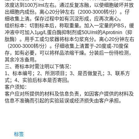
浓度达到100万/ml左右。通过反复冻融，以使细胞破坏并放
出细胞内成份。离心20分钟左右（2000-3000转/分）。仔
细收集上清。保存过程中如有沉淀形成，应再次离心。
组织标本：切割标本后，称取重量。加入一定量的PBS，缓
冲液中可加入1μg/L蛋白酶抑制剂或50U/ml的Aprotinin（抑
肽酶）。用手工或匀浆器将标本匀浆充分。离心20分钟左右
（2000-3000转/分）。仔细收集上清置于-20度或-70度保
存，如有必要，可以将样品浓缩干燥。分装后一份待检测，
其余冷冻备用。
三、寄标本时需注明以下情况：
1、标本编号；2、所测项目；3、是否做复孔；3、联系方
式；4、实验后标本是否寄回。
客户须知：
客户应对所提供的材料及信息负责，如因客户提供的材料及
信息不准确而引起的实验延误或经济损失由客户承担。
标签