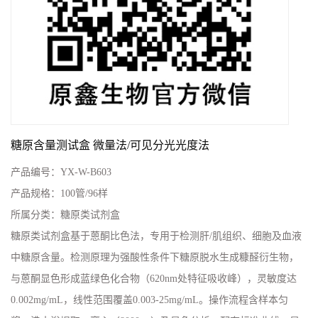
糖原含量测试盒 微量法/可见分光光度法
产品编号：
YX-W-B603
产品规格：
100管/96样
所属分类：
糖原类试剂盒
糖原类试剂盒基于蒽酮比色法，专用于检测肝/肌组织、细胞及血液
中糖原含量。检测原理为强酸性条件下糖原脱水生成糠醛衍生物，
与蒽酮显色形成蓝绿色化合物（620nm处特征吸收峰），灵敏度达
0.002mg/mL，线性范围覆盖0.003-25mg/mL。操作流程含样本匀