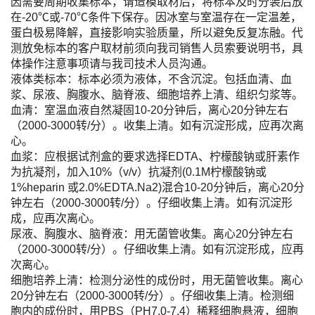
因需要周期收集标本，请造模取材后，将标本及时分装后放
在-20℃或-70℃条件下保存。因冰室与室温存在一定温差，
蛋白极易降解，直接影响实验质量，所以避免反复冻融。代
测放免标本的客户取材前须向我司销售人员索要说明书，具
体操作注意事项请与我司技术人员沟通。
液体类标本：标本必须为液体，不含沉淀。包括血清、血
浆、尿液、胸腹水、脑脊液、细胞培养上清、组织匀浆等。
血清：室温血液自然凝固10-20分钟后，离心20分钟左右
（2000-3000转/分）。收集上清。如有沉淀形成，应再次离
心。
血浆：应根据试剂盒的要求选择EDTA、柠檬酸钠或肝素作
为抗凝剂，加入10%（v/v）抗凝剂(0.1M柠檬酸钠或
1%heparin 或2.0%EDTA.Na2)混合10-20分钟后，离心20分
钟左右（2000-3000转/分）。仔细收集上清。如有沉淀形
成，应再次离心。
尿液、胸腹水、脑脊液：用无菌管收集。离心20分钟左右
（2000-3000转/分）。仔细收集上清。如有沉淀形成，应再
次离心。
细胞培养上清：检测分泌性的成份时，用无菌管收集。离心
20分钟左右（2000-3000转/分）。仔细收集上清。检测细
胞内的成份时，用PBS（PH7.0-7.4）稀释细胞悬液，细胞