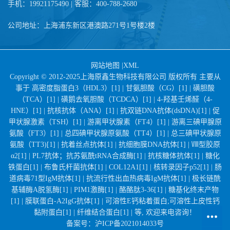
手机：19921175490 | 客服：400-788-2680
公司地址：上海浦东新区港澳路271号1号楼2楼
网站地图
|
XML
Copyright © 2012-2025上海原鑫生物科技有限公司 版权所有 主要从
事于
高密度脂蛋白3（HDL3）[1] |
甘氨胆酸（CG）[1] |
磺胆酸
（TCA）[1] |
磺鹅去氧胆酸（TCDCA）[1] |
4-羟基壬烯醛（4-
HNE）[1] |
抗核抗体（ANA）[1] |
抗双链DNA抗体(dsDNA)[1] |
促
甲状腺激素（TSH）[1] |
游离甲状腺素（FT4）[1] |
游离三碘甲腺原
氨酸（FT3）[1] |
总四碘甲状腺原氨酸（TT4）[1] |
总三碘甲状腺原
氨酸（TT3)[1] |
抗着丝点抗体[1] |
抗细胞膜DNA抗体[1] |
Ⅷ型胶原
α2[1] |
PL7抗体；抗苏氨酰tRNA合成酶[1] |
抗核糖体抗体[1] |
糖化
铁蛋白[1] |
布鲁氏杆菌抗体[1] |
COL12A1[1] |
核转录因子p52[1] |
肠
道病毒71型IgM抗体[1] |
抗流行性出血热病毒IgM抗体[1] |
极长链酰
基辅酶A脱氢酶[1] |
PIM1激酶[1] |
酪酪肽3-36[1] |
糖基化终末产物
[1] |
膜联蛋白-A2IgG抗体[1] |
可溶性E钙粘着蛋白;可溶性上皮性钙
黏附蛋白[1] |
纤维结合蛋白[1] |
等, 欢迎来电咨询！
备案号：
沪ICP备2021014033号