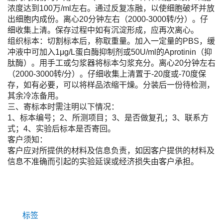
浓度达到100万/ml左右。通过反复冻融，以使细胞破坏并放
出细胞内成份。离心20分钟左右（2000-3000转/分）。仔
细收集上清。保存过程中如有沉淀形成，应再次离心。
组织标本：切割标本后，称取重量。加入一定量的PBS，缓
冲液中可加入1μg/L蛋白酶抑制剂或50U/ml的Aprotinin（抑
肽酶）。用手工或匀浆器将标本匀浆充分。离心20分钟左右
（2000-3000转/分）。仔细收集上清置于-20度或-70度保
存，如有必要，可以将样品浓缩干燥。分装后一份待检测，
其余冷冻备用。
三、寄标本时需注明以下情况：
1、标本编号；2、所测项目；3、是否做复孔；3、联系方
式；4、实验后标本是否寄回。
客户须知：
客户应对所提供的材料及信息负责，如因客户提供的材料及
信息不准确而引起的实验延误或经济损失由客户承担。
标签