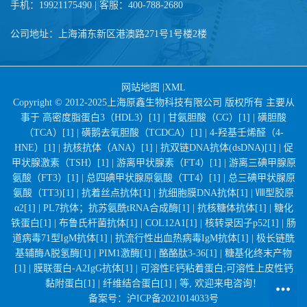
手机：19921175490 | 客服：400-788-2680
公司地址：上海浦东新区港澳路271号1号楼2楼
网站地图
|
XML
Copyright © 2012-2025上海原鑫生物科技有限公司 版权所有 主要从
事于
高密度脂蛋白3（HDL3）[1] |
甘氨胆酸（CG）[1] |
磺胆酸
（TCA）[1] |
磺鹅去氧胆酸（TCDCA）[1] |
4-羟基壬烯醛（4-
HNE）[1] |
抗核抗体（ANA）[1] |
抗双链DNA抗体(dsDNA)[1] |
促
甲状腺激素（TSH）[1] |
游离甲状腺素（FT4）[1] |
游离三碘甲腺原
氨酸（FT3）[1] |
总四碘甲状腺原氨酸（TT4）[1] |
总三碘甲状腺原
氨酸（TT3)[1] |
抗着丝点抗体[1] |
抗细胞膜DNA抗体[1] |
Ⅷ型胶原
α2[1] |
PL7抗体；抗苏氨酰tRNA合成酶[1] |
抗核糖体抗体[1] |
糖化
铁蛋白[1] |
布鲁氏杆菌抗体[1] |
COL12A1[1] |
核转录因子p52[1] |
肠
道病毒71型IgM抗体[1] |
抗流行性出血热病毒IgM抗体[1] |
极长链酰
基辅酶A脱氢酶[1] |
PIM1激酶[1] |
酪酪肽3-36[1] |
糖基化终末产物
[1] |
膜联蛋白-A2IgG抗体[1] |
可溶性E钙粘着蛋白;可溶性上皮性钙
黏附蛋白[1] |
纤维结合蛋白[1] |
等, 欢迎来电咨询！
备案号：
沪ICP备2021014033号