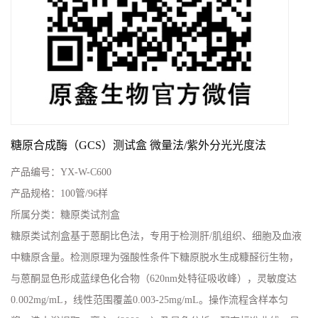
糖原合成酶（GCS）测试盒 微量法/紫外分光光度法
产品编号：
YX-W-C600
产品规格：
100管/96样
所属分类：
糖原类试剂盒
糖原类试剂盒基于蒽酮比色法，专用于检测肝/肌组织、细胞及血液
中糖原含量。检测原理为强酸性条件下糖原脱水生成糠醛衍生物，
与蒽酮显色形成蓝绿色化合物（620nm处特征吸收峰），灵敏度达
0.002mg/mL，线性范围覆盖0.003-25mg/mL。操作流程含样本匀