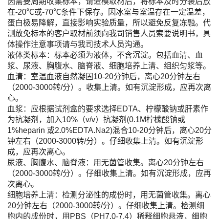
因需要周期收集标本，请造模取材后，将标本及时分装后放
在-20℃或-70℃条件下保存。因冰室与室温存在一定温差，
蛋白极易降解，直接影响实验质量，所以避免反复冻融。代
测放免标本的客户取材前须向我司销售人员索要说明书，具
体操作注意事项请与我司技术人员沟通。
液体类标本：标本必须为液体，不含沉淀。包括血清、血
浆、尿液、胸腹水、脑脊液、细胞培养上清、组织匀浆等。
血清：室温血液自然凝固10-20分钟后，离心20分钟左右
（2000-3000转/分）。收集上清。如有沉淀形成，应再次离
心。
血浆：应根据试剂盒的要求选择EDTA、柠檬酸钠或肝素作
为抗凝剂，加入10%（v/v）抗凝剂(0.1M柠檬酸钠或
1%heparin 或2.0%EDTA.Na2)混合10-20分钟后，离心20分
钟左右（2000-3000转/分）。仔细收集上清。如有沉淀形
成，应再次离心。
尿液、胸腹水、脑脊液：用无菌管收集。离心20分钟左右
（2000-3000转/分）。仔细收集上清。如有沉淀形成，应再
次离心。
细胞培养上清：检测分泌性的成份时，用无菌管收集。离心
20分钟左右（2000-3000转/分）。仔细收集上清。检测细
胞内的成份时，用PBS（PH7.0-7.4）稀释细胞悬液，细胞