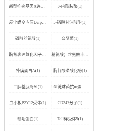
新型抑癌基因X连锁凋亡抑制蛋白相关因子-1(1)
β-内酰胺酶(1)
屋尘螨变应原Derp1 IgE抗体(1)
3-磷酸甘油酸酯(1)
磷酸丝氨酸(1)
奈瑟菌(1)
胸肾表达趋化因子(1)
精氨酸；丝氨酸丰富剪接因子1(1)
外膜蛋白A(1)
胸苷酸磷酸化酶(1)
二肽基肽酶Ⅵ(1)
b型链球菌抗m蛋白抗体(1)
血小板P2Y12受体(1)
CD247分子(1)
鞭毛蛋白(1)
Toll样受体5(1)