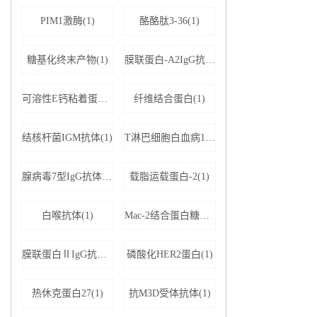
PIM1激酶(1)
酪酪肽3-36(1)
糖基化终末产物(1)
膜联蛋白-A2IgG抗体(1)
可溶性E钙粘着蛋白;可溶性上皮性钙黏附蛋白(1)
纤维结合蛋白(1)
结核杆菌IGM抗体(1)
T淋巴细胞白血病1+2型病毒(1)
腺病毒7型IgG抗体(1)
载脂运载蛋白-2(1)
白喉抗体(1)
Mac-2结合蛋白糖基化异构体(1)
膜联蛋白ⅡIgG抗体(1)
磷酸化HER2蛋白(1)
热休克蛋白27(1)
抗M3D受体抗体(1)