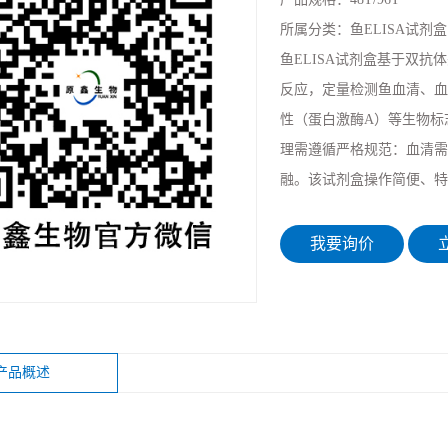
所属分类：
鱼ELISA试剂盒
鱼ELISA试剂盒基于双
反应，定量检测鱼血清、血
性（蛋白激酶A）等生物标志物
理需遵循严格规范：血清需1
融。该试剂盒操作简便、特
我要询价
立
产品概述