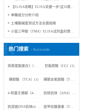
【ELISA攻略】ELISA关键一步!这10类样品要如何处理?
​单糖成分分析介绍
​土壤酸碱度测试方法全面指南
小鼠三甲胺（TMA）ELISA试剂盒的使用方法
K
热门搜索
Keywords
高密度脂蛋白3（HDL3）(1)
甘氨胆酸（CG）(1)
磺胆酸 （TCA）(1)
磺鹅去氧胆酸（TCDCA）(1)
4-羟基壬烯醛（4-HNE）(1)
抗核抗体（ANA）(1)
抗双链DNA抗体(dsDNA)(1)
促甲状腺激素（TSH）(1)