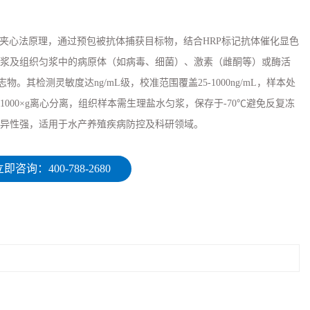
抗体夹心法原理，通过预包被抗体捕获目标物，结合HRP标记抗体催化显色
浆及组织匀浆中的病原体（如病毒、细菌）、激素（雌酮等）或酶活
。其检测灵敏度达ng/mL级，校准范围覆盖25-1000ng/mL，样本处
000×g离心分离，组织样本需生理盐水匀浆，保存于-70℃避免反复冻
异性强，适用于水产养殖疾病防控及科研领域。
即咨询：400-788-2680