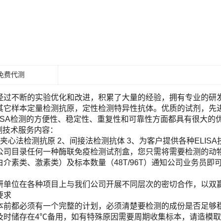
免费代测
经过不断的实验优化和改进，积累了大量的经验，拥有专业的研发团
其它样本定量检测抗原，定性检测特异性抗体。优质的试剂，先进
LISA检测的方便性、稳定性、重复性和可靠性方面都具有很大的
检测技术服务内容：
夹心法检测抗原 2、间接法检测抗体 3、为客户提供各种ELIS
目录任何一种酶联免疫检测试剂盒，您只需将需要检测的动物（Human, Ra
白介素类、激素类）及标本数量（48T/96T）通知公司业务员
！
研单位在各种项目上与我们公司开展不同层次的密切合作，以双
要求
本前都必须有一个完整的计划，必须清楚要检测的成份是否足够
及时储存在4℃备用，如有特殊原因需要周期收集标本，请造模取材