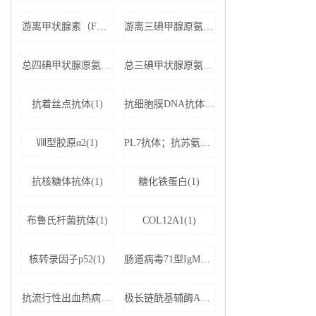
游离甲状腺素（FT4）(1)
游离三碘甲腺原氨酸（FT3）(1)
总四碘甲状腺原氨酸（TT4）(1)
总三碘甲状腺原氨酸（TT3)(1)
抗着丝点抗体(1)
抗细胞膜DNA抗体(1)
Ⅷ型胶原α2(1)
PL7抗体；抗苏氨酰tRNA合成酶(1)
抗核糖体抗体(1)
糖化铁蛋白(1)
布鲁氏杆菌抗体(1)
COL12A1(1)
核转录因子p52(1)
肠道病毒71型IgM抗体(1)
抗流行性出血热病毒IgM抗体(1)
极长链酰基辅酶A脱氢酶(1)