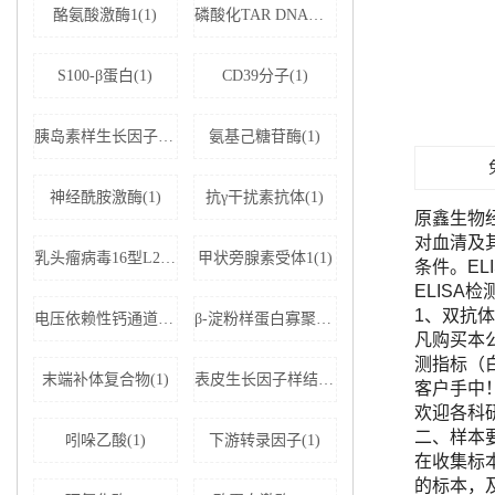
酪氨酸激酶1(1)
磷酸化TAR DNA结合蛋白43(1)
S100-β蛋白(1)
CD39分子(1)
胰岛素样生长因子结合蛋白5(1)
氨基己糖苷酶(1)
神经酰胺激酶(1)
抗γ干扰素抗体(1)
原鑫生物
对血清及
乳头瘤病毒16型L2蛋白(1)
甲状旁腺素受体1(1)
条件。E
ELISA
1、双抗体
电压依赖性钙通道亚基α-2D1(1)
β-淀粉样蛋白寡聚体(1)
凡购买本公司
测指标（
末端补体复合物(1)
表皮生长因子样结构域蛋白7(1)
客户手中
欢迎各科
二、样本
吲哚乙酸(1)
下游转录因子(1)
在收集标
的标本，