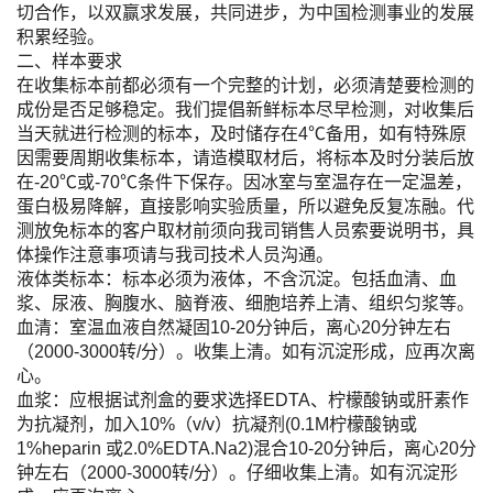
切合作，以双赢求发展，共同进步，为中国检测事业的发展
积累经验。
二、样本要求
在收集标本前都必须有一个完整的计划，必须清楚要检测的
成份是否足够稳定。我们提倡新鲜标本尽早检测，对收集后
当天就进行检测的标本，及时储存在4℃备用，如有特殊原
因需要周期收集标本，请造模取材后，将标本及时分装后放
在-20℃或-70℃条件下保存。因冰室与室温存在一定温差，
蛋白极易降解，直接影响实验质量，所以避免反复冻融。代
测放免标本的客户取材前须向我司销售人员索要说明书，具
体操作注意事项请与我司技术人员沟通。
液体类标本：标本必须为液体，不含沉淀。包括血清、血
浆、尿液、胸腹水、脑脊液、细胞培养上清、组织匀浆等。
血清：室温血液自然凝固10-20分钟后，离心20分钟左右
（2000-3000转/分）。收集上清。如有沉淀形成，应再次离
心。
血浆：应根据试剂盒的要求选择EDTA、柠檬酸钠或肝素作
为抗凝剂，加入10%（v/v）抗凝剂(0.1M柠檬酸钠或
1%heparin 或2.0%EDTA.Na2)混合10-20分钟后，离心20分
钟左右（2000-3000转/分）。仔细收集上清。如有沉淀形