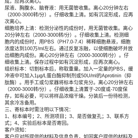
成，应再次离心。
尿液、胸腹水、脑脊液：用无菌管收集。离心20分钟左右
（2000-3000转/分）。仔细收集上清。如有沉淀形成，应再
次离心。
细胞培养上清：检测分泌性的成份时，用无菌管收集。离心
20分钟左右（2000-3000转/分）。仔细收集上清。检测细
胞内的成份时，用PBS（PH7.0-7.4）稀释细胞悬液，细胞
浓度达到100万/ml左右。通过反复冻融，以使细胞破坏并放
出细胞内成份。离心20分钟左右（2000-3000转/分）。仔
细收集上清。保存过程中如有沉淀形成，应再次离心。
组织标本：切割标本后，称取重量。加入一定量的PBS，缓
冲液中可加入1μg/L蛋白酶抑制剂或50U/ml的Aprotinin（抑
肽酶）。用手工或匀浆器将标本匀浆充分。离心20分钟左右
（2000-3000转/分）。仔细收集上清置于-20度或-70度保
存，如有必要，可以将样品浓缩干燥。分装后一份待检测，
其余冷冻备用。
三、寄标本时需注明以下情况：
1、标本编号；2、所测项目；3、是否做复孔；3、联系方
式；4、实验后标本是否寄回。
客户须知：
客户应对所提供的材料及信息负责，如因客户提供的材料及