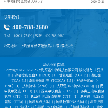
生物科技离普通人多远？
2020-05-21
联系我们
400-788-2680
手机：19921175490 | 客服：400-788-2680
公司地址：上海浦东新区港澳路271号1号楼2楼
网站地图
|
XML
Copyright © 2012-2025上海原鑫生物科技有限公司 版权所有 主要从
事于
高密度脂蛋白3（HDL3）[1] |
甘氨胆酸（CG）[1] |
磺胆酸
（TCA）[1] |
磺鹅去氧胆酸（TCDCA）[1] |
4-羟基壬烯醛（4-
HNE）[1] |
抗核抗体（ANA）[1] |
抗双链DNA抗体(dsDNA)[1] |
促
甲状腺激素（TSH）[1] |
游离甲状腺素（FT4）[1] |
游离三碘甲腺原
氨酸（FT3）[1] |
总四碘甲状腺原氨酸（TT4）[1] |
总三碘甲状腺原
氨酸（TT3)[1] |
抗着丝点抗体[1] |
抗细胞膜DNA抗体[1] |
Ⅷ型胶原
α2[1] |
PL7抗体；抗苏氨酰tRNA合成酶[1] |
抗核糖体抗体[1] |
糖化