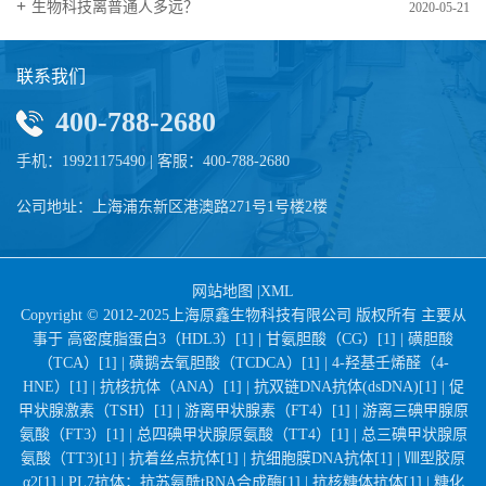
生物科技离普通人多远？
2020-05-21
联系我们
400-788-2680
手机：19921175490 | 客服：400-788-2680
公司地址：上海浦东新区港澳路271号1号楼2楼
网站地图
|
XML
Copyright © 2012-2025上海原鑫生物科技有限公司 版权所有 主要从
事于
高密度脂蛋白3（HDL3）[1] |
甘氨胆酸（CG）[1] |
磺胆酸
（TCA）[1] |
磺鹅去氧胆酸（TCDCA）[1] |
4-羟基壬烯醛（4-
HNE）[1] |
抗核抗体（ANA）[1] |
抗双链DNA抗体(dsDNA)[1] |
促
甲状腺激素（TSH）[1] |
游离甲状腺素（FT4）[1] |
游离三碘甲腺原
氨酸（FT3）[1] |
总四碘甲状腺原氨酸（TT4）[1] |
总三碘甲状腺原
氨酸（TT3)[1] |
抗着丝点抗体[1] |
抗细胞膜DNA抗体[1] |
Ⅷ型胶原
α2[1] |
PL7抗体；抗苏氨酰tRNA合成酶[1] |
抗核糖体抗体[1] |
糖化