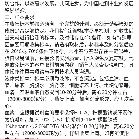
切合作，以双赢求发展，共同进步，为中国检测事业的发展
积累经验。
二、样本要求
在收集标本前都必须有一个完整的计划，必须清楚要检测的
成份是否足够稳定。我们提倡新鲜标本尽早检测，对收集后
当天就进行检测的标本，及时储存在4℃备用，如有特殊原
因需要周期收集标本，请造模取材后，将标本及时分装后放
在-20℃或-70℃条件下保存。因冰室与室温存在一定温差，
蛋白极易降解，直接影响实验质量，所以避免反复冻融。代
测放免标本的客户取材前须向我司销售人员索要说明书，具
体操作注意事项请与我司技术人员沟通。
液体类标本：标本必须为液体，不含沉淀。包括血清、血
浆、尿液、胸腹水、脑脊液、细胞培养上清、组织匀浆等。
血清：室温血液自然凝固10-20分钟后，离心20分钟左右
（2000-3000转/分）。收集上清。如有沉淀形成，应再次离
心。
血浆：应根据试剂盒的要求选择EDTA、柠檬酸钠或肝素作
为抗凝剂，加入10%（v/v）抗凝剂(0.1M柠檬酸钠或
1%heparin 或2.0%EDTA.Na2)混合10-20分钟后，离心20分
钟左右（2000-3000转/分）。仔细收集上清。如有沉淀形