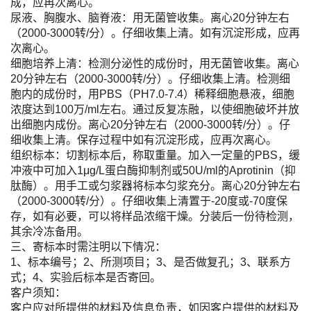
成，应再次离心。
尿液、胸腹水、脑脊液：用无菌管收集。离心20分钟左右
（2000-3000转/分）。仔细收集上清。如有沉淀形成，应再
次离心。
细胞培养上清：检测分泌性的成份时，用无菌管收集。离心
20分钟左右（2000-3000转/分）。仔细收集上清。检测细
胞内的成份时，用PBS（PH7.0-7.4）稀释细胞悬液，细胞
浓度达到100万/ml左右。通过反复冻融，以使细胞破坏并放
出细胞内成份。离心20分钟左右（2000-3000转/分）。仔
细收集上清。保存过程中如有沉淀形成，应再次离心。
组织标本：切割标本后，称取重量。加入一定量的PBS，缓
冲液中可加入1μg/L蛋白酶抑制剂或50U/ml的Aprotinin（抑
肽酶）。用手工或匀浆器将标本匀浆充分。离心20分钟左右
（2000-3000转/分）。仔细收集上清置于-20度或-70度保
存，如有必要，可以将样品浓缩干燥。分装后一份待检测，
其余冷冻备用。
三、寄标本时需注明以下情况：
1、标本编号；2、所测项目；3、是否做复孔；3、联系方
式；4、实验后标本是否寄回。
客户须知：
客户应对所提供的材料及信息负责，如因客户提供的材料及