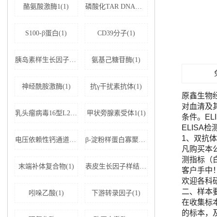
酪氨酸激酶1(1)
磷酸化TAR DNA结合蛋白43(1)
S100-β蛋白(1)
CD39分子(1)
胰岛素样生长因子结合蛋白5(1)
氨基己糖苷酶(1)
神经酰胺激酶(1)
抗γ干扰素抗体(1)
原鑫生物
对血清及
乳头瘤病毒16型L2蛋白(1)
甲状旁腺素受体1(1)
条件。E
ELISA
1、双抗体
电压依赖性钙通道亚基α-2D1(1)
β-淀粉样蛋白寡聚体(1)
凡购买本公司
测指标（
末端补体复合物(1)
表皮生长因子样结构域蛋白7(1)
客户手中
欢迎各科
二、样本
吲哚乙酸(1)
下游转录因子(1)
在收集标
的标本，