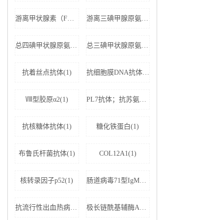
游离甲状腺素（FT4）(1)
游离三碘甲腺原氨酸（FT3）(1)
总四碘甲状腺原氨酸（TT4）(1)
总三碘甲状腺原氨酸（TT3)(1)
抗着丝点抗体(1)
抗细胞膜DNA抗体(1)
Ⅷ型胶原α2(1)
PL7抗体；抗苏氨酰tRNA合成酶(1)
抗核糖体抗体(1)
糖化铁蛋白(1)
布鲁氏杆菌抗体(1)
COL12A1(1)
核转录因子p52(1)
肠道病毒71型IgM抗体(1)
抗流行性出血热病毒IgM抗体(1)
极长链酰基辅酶A脱氢酶(1)