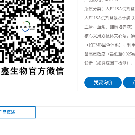
所属分类：
人ELISA试剂盒
人ELISA试剂盒是基于
血清、血浆、细胞培养液）
核心采用双抗体夹心法，通
（如TMB显色体系），利
备高灵敏度（最低至0.02
诊断（如炎症因子检测）、
我要询价
立
产品概述