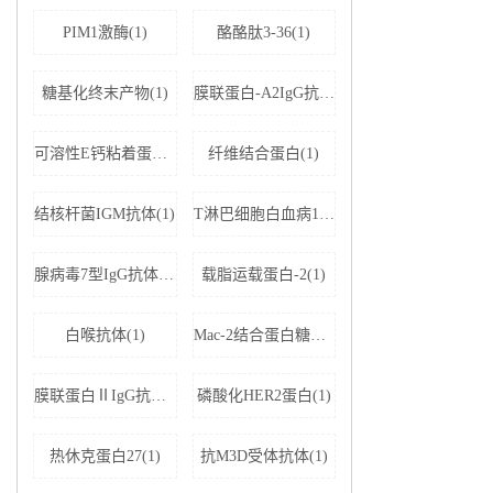
PIM1激酶(1)
酪酪肽3-36(1)
糖基化终末产物(1)
膜联蛋白-A2IgG抗体(1)
可溶性E钙粘着蛋白;可溶性上皮性钙黏附蛋白(1)
纤维结合蛋白(1)
结核杆菌IGM抗体(1)
T淋巴细胞白血病1+2型病毒(1)
腺病毒7型IgG抗体(1)
载脂运载蛋白-2(1)
白喉抗体(1)
Mac-2结合蛋白糖基化异构体(1)
膜联蛋白ⅡIgG抗体(1)
磷酸化HER2蛋白(1)
热休克蛋白27(1)
抗M3D受体抗体(1)