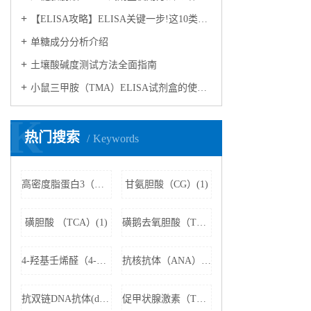
【ELISA攻略】ELISA关键一步!这10类样品要如何处理?
​单糖成分分析介绍
​土壤酸碱度测试方法全面指南
小鼠三甲胺（TMA）ELISA试剂盒的使用方法
K
热门搜索
Keywords
高密度脂蛋白3（HDL3）(1)
甘氨胆酸（CG）(1)
磺胆酸 （TCA）(1)
磺鹅去氧胆酸（TCDCA）(1)
4-羟基壬烯醛（4-HNE）(1)
抗核抗体（ANA）(1)
抗双链DNA抗体(dsDNA)(1)
促甲状腺激素（TSH）(1)