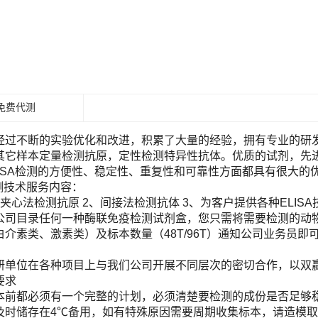
免费代测
经过不断的实验优化和改进，积累了大量的经验，拥有专业的研发团
其它样本定量检测抗原，定性检测特异性抗体。优质的试剂，先进
LISA检测的方便性、稳定性、重复性和可靠性方面都具有很大的
检测技术服务内容：
夹心法检测抗原 2、间接法检测抗体 3、为客户提供各种ELIS
目录任何一种酶联免疫检测试剂盒，您只需将需要检测的动物（Human, Ra
白介素类、激素类）及标本数量（48T/96T）通知公司业务员
！
研单位在各种项目上与我们公司开展不同层次的密切合作，以双
要求
本前都必须有一个完整的计划，必须清楚要检测的成份是否足够
及时储存在4℃备用，如有特殊原因需要周期收集标本，请造模取材