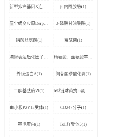
新型抑癌基因X连锁凋亡抑制蛋白相关因子-1(1)
β-内酰胺酶(1)
屋尘螨变应原Derp1 IgE抗体(1)
3-磷酸甘油酸酯(1)
磷酸丝氨酸(1)
奈瑟菌(1)
胸肾表达趋化因子(1)
精氨酸；丝氨酸丰富剪接因子1(1)
外膜蛋白A(1)
胸苷酸磷酸化酶(1)
二肽基肽酶Ⅵ(1)
b型链球菌抗m蛋白抗体(1)
血小板P2Y12受体(1)
CD247分子(1)
鞭毛蛋白(1)
Toll样受体5(1)