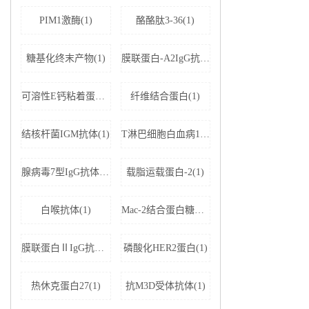
PIM1激酶(1)
酪酪肽3-36(1)
糖基化终末产物(1)
膜联蛋白-A2IgG抗体(1)
可溶性E钙粘着蛋白;可溶性上皮性钙黏附蛋白(1)
纤维结合蛋白(1)
结核杆菌IGM抗体(1)
T淋巴细胞白血病1+2型病毒(1)
腺病毒7型IgG抗体(1)
载脂运载蛋白-2(1)
白喉抗体(1)
Mac-2结合蛋白糖基化异构体(1)
膜联蛋白ⅡIgG抗体(1)
磷酸化HER2蛋白(1)
热休克蛋白27(1)
抗M3D受体抗体(1)