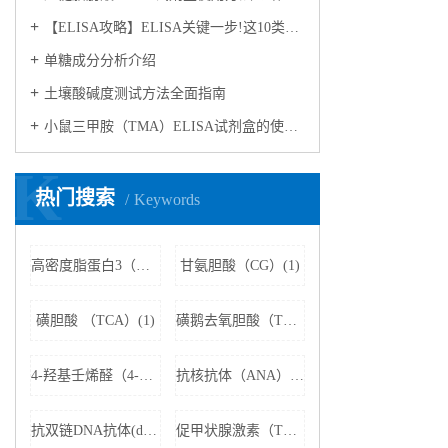
【ELISA攻略】ELISA关键一步!这10类样品要如何处理?
​单糖成分分析介绍
​土壤酸碱度测试方法全面指南
小鼠三甲胺（TMA）ELISA试剂盒的使用方法
K
热门搜索
Keywords
高密度脂蛋白3（HDL3）(1)
甘氨胆酸（CG）(1)
磺胆酸 （TCA）(1)
磺鹅去氧胆酸（TCDCA）(1)
4-羟基壬烯醛（4-HNE）(1)
抗核抗体（ANA）(1)
抗双链DNA抗体(dsDNA)(1)
促甲状腺激素（TSH）(1)