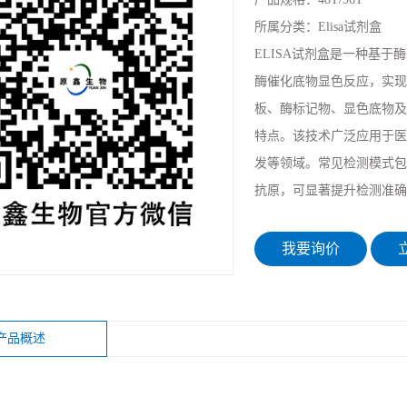
所属分类：
Elisa试剂盒
ELISA试剂盒是一种基
酶催化底物显色反应，实现
板、酶标记物、显色底物及标
特点。该技术广泛应用于医
发等领域。常见检测模式包
抗原，可显著提升检测准确
我要询价
立
产品概述