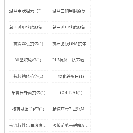
游离甲状腺素（FT4）(1)
游离三碘甲腺原氨酸（FT3）(1)
总四碘甲状腺原氨酸（TT4）(1)
总三碘甲状腺原氨酸（TT3)(1)
抗着丝点抗体(1)
抗细胞膜DNA抗体(1)
Ⅷ型胶原α2(1)
PL7抗体；抗苏氨酰tRNA合成酶(1)
抗核糖体抗体(1)
糖化铁蛋白(1)
布鲁氏杆菌抗体(1)
COL12A1(1)
核转录因子p52(1)
肠道病毒71型IgM抗体(1)
抗流行性出血热病毒IgM抗体(1)
极长链酰基辅酶A脱氢酶(1)