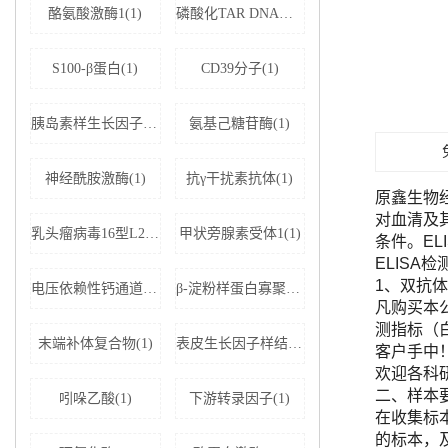
酪氨酸激酶1(1)
磷酸化TAR DNA结合蛋白43(1)
S100-β蛋白(1)
CD39分子(1)
胰岛素样生长因子结合蛋白5(1)
氨基己糖苷酶(1)
神经酰胺激酶(1)
抗γ干扰素抗体(1)
原鑫生物
对血清及
乳头瘤病毒16型L2蛋白(1)
甲状旁腺素受体1(1)
条件。E
ELISA
1、双抗体
电压依赖性钙通道亚基α-2D1(1)
β-淀粉样蛋白寡聚体(1)
凡购买本公司
测指标（
末端补体复合物(1)
表皮生长因子样结构域蛋白7(1)
客户手中
欢迎各科
二、样本
吲哚乙酸(1)
下游转录因子(1)
在收集标
的标本，