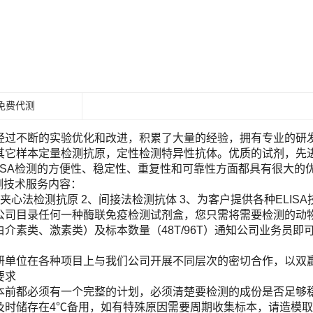
免费代测
经过不断的实验优化和改进，积累了大量的经验，拥有专业的研发团
其它样本定量检测抗原，定性检测特异性抗体。优质的试剂，先进
LISA检测的方便性、稳定性、重复性和可靠性方面都具有很大的
检测技术服务内容：
夹心法检测抗原 2、间接法检测抗体 3、为客户提供各种ELIS
目录任何一种酶联免疫检测试剂盒，您只需将需要检测的动物（Human, Ra
白介素类、激素类）及标本数量（48T/96T）通知公司业务员
！
研单位在各种项目上与我们公司开展不同层次的密切合作，以双
要求
本前都必须有一个完整的计划，必须清楚要检测的成份是否足够
及时储存在4℃备用，如有特殊原因需要周期收集标本，请造模取材