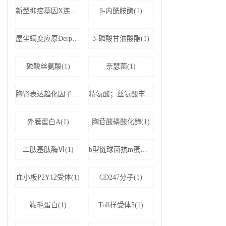
新型抑癌基因X连锁凋亡抑制蛋白相关因子-1(1)
β-内酰胺酶(1)
屋尘螨变应原Derp1 IgE抗体(1)
3-磷酸甘油酸酯(1)
磷酸丝氨酸(1)
奈瑟菌(1)
胸肾表达趋化因子(1)
精氨酸；丝氨酸丰富剪接因子1(1)
外膜蛋白A(1)
胸苷酸磷酸化酶(1)
二肽基肽酶Ⅵ(1)
b型链球菌抗m蛋白抗体(1)
血小板P2Y12受体(1)
CD247分子(1)
鞭毛蛋白(1)
Toll样受体5(1)