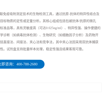
于酶联免疫吸附测定技术的生物检测工具，通过抗原-抗体的特异性结合及
目标物质的定性或定量分析。其核心组成包括包被抗体/抗原的微孔
准品等，具有灵敏度高（可达0.025ng/ml）、特异性强、操作便捷的
学诊断（如病毒抗体检测）、生物研究（如细胞因子分析）及药物开
括直接法、间接法、夹心法和竞争法，其中夹心法因采用双抗体捕获
性。试剂盒支持批量样本处理，稳定性强且结果客观可靠。
即咨询：400-788-2680