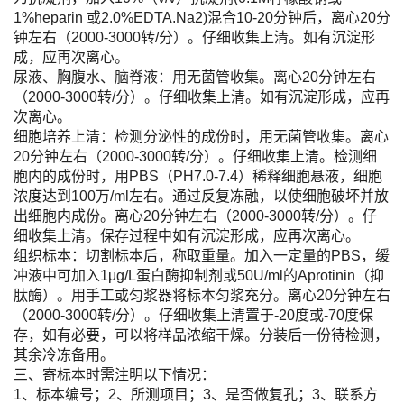
1%heparin 或2.0%EDTA.Na2)混合10-20分钟后，离心20分
钟左右（2000-3000转/分）。仔细收集上清。如有沉淀形
成，应再次离心。
尿液、胸腹水、脑脊液：用无菌管收集。离心20分钟左右
（2000-3000转/分）。仔细收集上清。如有沉淀形成，应再
次离心。
细胞培养上清：检测分泌性的成份时，用无菌管收集。离心
20分钟左右（2000-3000转/分）。仔细收集上清。检测细
胞内的成份时，用PBS（PH7.0-7.4）稀释细胞悬液，细胞
浓度达到100万/ml左右。通过反复冻融，以使细胞破坏并放
出细胞内成份。离心20分钟左右（2000-3000转/分）。仔
细收集上清。保存过程中如有沉淀形成，应再次离心。
组织标本：切割标本后，称取重量。加入一定量的PBS，缓
冲液中可加入1μg/L蛋白酶抑制剂或50U/ml的Aprotinin（抑
肽酶）。用手工或匀浆器将标本匀浆充分。离心20分钟左右
（2000-3000转/分）。仔细收集上清置于-20度或-70度保
存，如有必要，可以将样品浓缩干燥。分装后一份待检测，
其余冷冻备用。
三、寄标本时需注明以下情况：
1、标本编号；2、所测项目；3、是否做复孔；3、联系方