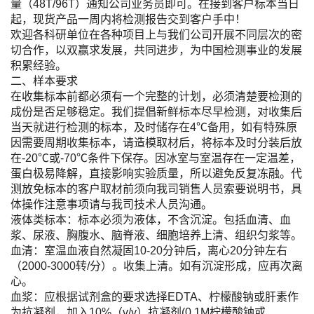
量（48T/96T）通知公司业务员即可。在接到客户标本当日
起，现货产品一周内将检测报告交到客户手中！
欢迎各科研单位在各种项目上与我们公司开展不同层次的密
切合作，以双赢求发展，共同进步，为中国检测事业的发展
积累经验。
二、样本要求
在收集标本前都必须有一个完整的计划，必须清楚要检测的
成份是否足够稳定。我们提倡新鲜标本尽早检测，对收集后
当天就进行检测的标本，及时储存在4℃备用，如有特殊原
因需要周期收集标本，请造模取材后，将标本及时分装后放
在-20℃或-70℃条件下保存。因冰室与室温存在一定温差，
蛋白极易降解，直接影响实验质量，所以避免反复冻融。代
测放免标本的客户取材前须向我司销售人员索要说明书，具
体操作注意事项请与我司技术人员沟通。
液体类标本：标本必须为液体，不含沉淀。包括血清、血
浆、尿液、胸腹水、脑脊液、细胞培养上清、组织匀浆等。
血清：室温血液自然凝固10-20分钟后，离心20分钟左右
（2000-3000转/分）。收集上清。如有沉淀形成，应再次离
心。
血浆：应根据试剂盒的要求选择EDTA、柠檬酸钠或肝素作
为抗凝剂，加入10%（v/v）抗凝剂(0.1M柠檬酸钠或