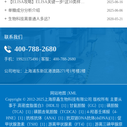
【ELISA攻略】ELISA关键一步!这10类样品要如何处理?
2025-06-16
​单糖成分分析介绍
2025-06-06
生物科技离普通人多远？
2020-05-21
联系我们
400-788-2680
手机：19921175490 | 客服：400-788-2680
公司地址：上海浦东新区港澳路271号1号楼2楼
网站地图
|
XML
Copyright © 2012-2025上海原鑫生物科技有限公司 版权所有 主要从
事于
高密度脂蛋白3（HDL3）[1] |
甘氨胆酸（CG）[1] |
磺胆酸
（TCA）[1] |
磺鹅去氧胆酸（TCDCA）[1] |
4-羟基壬烯醛（4-
HNE）[1] |
抗核抗体（ANA）[1] |
抗双链DNA抗体(dsDNA)[1] |
促
甲状腺激素（TSH）[1] |
游离甲状腺素（FT4）[1] |
游离三碘甲腺原