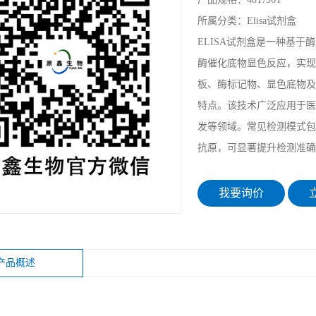
所属分类：
Elisa试剂盒
ELISA试剂盒是一种基
酶催化底物显色反应，实现
板、酶标记物、显色底物及标
特点。该技术广泛应用于医
发等领域。常见检测模式包
抗原，可显著提升检测准确
我要询价
立
产品概述