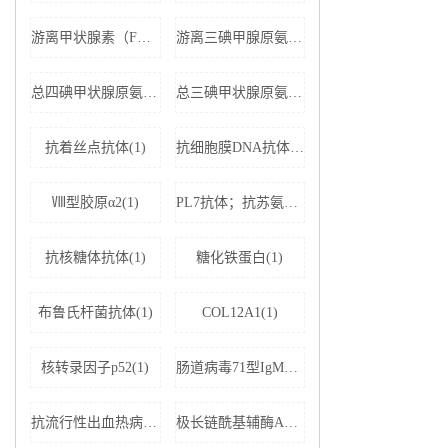
游离甲状腺素（FT4）(1)
游离三碘甲腺原氨酸（FT3）(1)
总四碘甲状腺原氨酸（TT4）(1)
总三碘甲状腺原氨酸（TT3)(1)
抗着丝点抗体(1)
抗细胞膜DNA抗体(1)
Ⅷ型胶原α2(1)
PL7抗体；抗苏氨酰tRNA合成酶(1)
抗核糖体抗体(1)
糖化铁蛋白(1)
布鲁氏杆菌抗体(1)
COL12A1(1)
核转录因子p52(1)
肠道病毒71型IgM抗体(1)
抗流行性出血热病毒IgM抗体(1)
极长链酰基辅酶A脱氢酶(1)