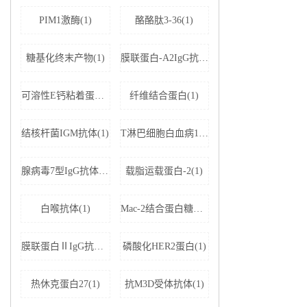
PIM1激酶(1)
酪酪肽3-36(1)
糖基化终末产物(1)
膜联蛋白-A2IgG抗体(1)
可溶性E钙粘着蛋白;可溶性上皮性钙黏附蛋白(1)
纤维结合蛋白(1)
结核杆菌IGM抗体(1)
T淋巴细胞白血病1+2型病毒(1)
腺病毒7型IgG抗体(1)
载脂运载蛋白-2(1)
白喉抗体(1)
Mac-2结合蛋白糖基化异构体(1)
膜联蛋白ⅡIgG抗体(1)
磷酸化HER2蛋白(1)
热休克蛋白27(1)
抗M3D受体抗体(1)