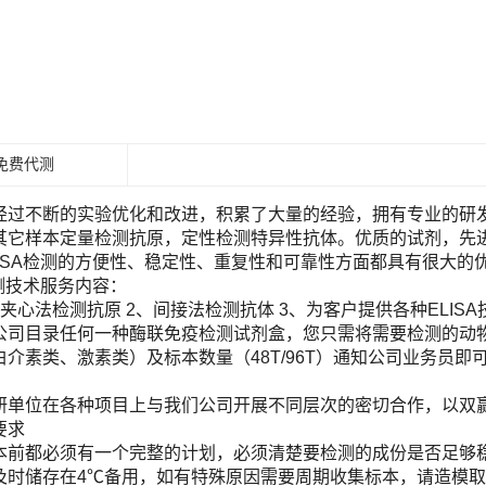
免费代测
经过不断的实验优化和改进，积累了大量的经验，拥有专业的研发团
其它样本定量检测抗原，定性检测特异性抗体。优质的试剂，先进
LISA检测的方便性、稳定性、重复性和可靠性方面都具有很大的
检测技术服务内容：
夹心法检测抗原 2、间接法检测抗体 3、为客户提供各种ELIS
目录任何一种酶联免疫检测试剂盒，您只需将需要检测的动物（Human, Ra
白介素类、激素类）及标本数量（48T/96T）通知公司业务员
！
研单位在各种项目上与我们公司开展不同层次的密切合作，以双
要求
本前都必须有一个完整的计划，必须清楚要检测的成份是否足够
及时储存在4℃备用，如有特殊原因需要周期收集标本，请造模取材