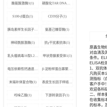
酪氨酸激酶1(1)
磷酸化TAR DNA结合蛋白43(1)
S100-β蛋白(1)
CD39分子(1)
胰岛素样生长因子结合蛋白5(1)
氨基己糖苷酶(1)
神经酰胺激酶(1)
抗γ干扰素抗体(1)
原鑫生物
对血清及
乳头瘤病毒16型L2蛋白(1)
甲状旁腺素受体1(1)
条件。E
ELISA
1、双抗体
电压依赖性钙通道亚基α-2D1(1)
β-淀粉样蛋白寡聚体(1)
凡购买本公司
测指标（
末端补体复合物(1)
表皮生长因子样结构域蛋白7(1)
客户手中
欢迎各科
二、样本
吲哚乙酸(1)
下游转录因子(1)
在收集标
的标本，