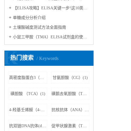
【ELISA攻略】ELISA关键一步!这10类样品要如何处理?
​单糖成分分析介绍
​土壤酸碱度测试方法全面指南
小鼠三甲胺（TMA）ELISA试剂盒的使用方法
K
热门搜索
Keywords
高密度脂蛋白3（HDL3）(1)
甘氨胆酸（CG）(1)
磺胆酸 （TCA）(1)
磺鹅去氧胆酸（TCDCA）(1)
4-羟基壬烯醛（4-HNE）(1)
抗核抗体（ANA）(1)
抗双链DNA抗体(dsDNA)(1)
促甲状腺激素（TSH）(1)