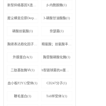
新型抑癌基因X连锁凋亡抑制蛋白相关因子-1(1)
β-内酰胺酶(1)
屋尘螨变应原Derp1 IgE抗体(1)
3-磷酸甘油酸酯(1)
磷酸丝氨酸(1)
奈瑟菌(1)
胸肾表达趋化因子(1)
精氨酸；丝氨酸丰富剪接因子1(1)
外膜蛋白A(1)
胸苷酸磷酸化酶(1)
二肽基肽酶Ⅵ(1)
b型链球菌抗m蛋白抗体(1)
血小板P2Y12受体(1)
CD247分子(1)
鞭毛蛋白(1)
Toll样受体5(1)