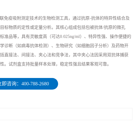
于酶联免疫吸附测定技术的生物检测工具，通过抗原-抗体的特异性结合及
目标物质的定性或定量分析。其核心组成包括包被抗体/抗原的微孔
准品等，具有灵敏度高（可达0.025ng/ml）、特异性强、操作便捷的
学诊断（如病毒抗体检测）、生物研究（如细胞因子分析）及药物开
括直接法、间接法、夹心法和竞争法，其中夹心法因采用双抗体捕获
性。试剂盒支持批量样本处理，稳定性强且结果客观可靠。
即咨询：400-788-2680