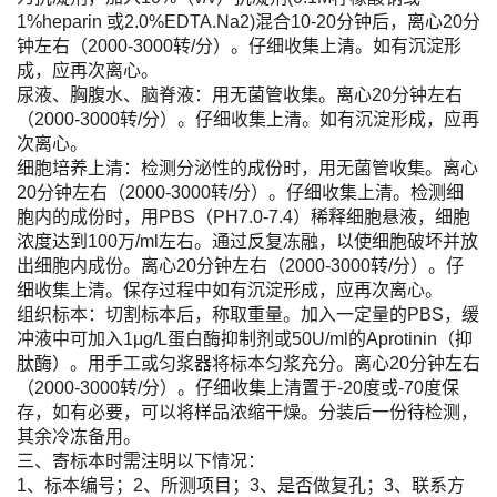
1%heparin 或2.0%EDTA.Na2)混合10-20分钟后，离心20分
钟左右（2000-3000转/分）。仔细收集上清。如有沉淀形
成，应再次离心。
尿液、胸腹水、脑脊液：用无菌管收集。离心20分钟左右
（2000-3000转/分）。仔细收集上清。如有沉淀形成，应再
次离心。
细胞培养上清：检测分泌性的成份时，用无菌管收集。离心
20分钟左右（2000-3000转/分）。仔细收集上清。检测细
胞内的成份时，用PBS（PH7.0-7.4）稀释细胞悬液，细胞
浓度达到100万/ml左右。通过反复冻融，以使细胞破坏并放
出细胞内成份。离心20分钟左右（2000-3000转/分）。仔
细收集上清。保存过程中如有沉淀形成，应再次离心。
组织标本：切割标本后，称取重量。加入一定量的PBS，缓
冲液中可加入1μg/L蛋白酶抑制剂或50U/ml的Aprotinin（抑
肽酶）。用手工或匀浆器将标本匀浆充分。离心20分钟左右
（2000-3000转/分）。仔细收集上清置于-20度或-70度保
存，如有必要，可以将样品浓缩干燥。分装后一份待检测，
其余冷冻备用。
三、寄标本时需注明以下情况：
1、标本编号；2、所测项目；3、是否做复孔；3、联系方