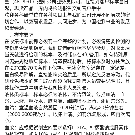
量（48T/96T）通知公司业务员即可。在接到客户标本当日
起，现货产品一周内将检测报告交到客户手中！
欢迎各科研单位在各种项目上与我们公司开展不同层次的密
切合作，以双赢求发展，共同进步，为中国检测事业的发展
积累经验。
二、样本要求
在收集标本前都必须有一个完整的计划，必须清楚要检测的
成份是否足够稳定。我们提倡新鲜标本尽早检测，对收集后
当天就进行检测的标本，及时储存在4℃备用，如有特殊原
因需要周期收集标本，请造模取材后，将标本及时分装后放
在-20℃或-70℃条件下保存。因冰室与室温存在一定温差，
蛋白极易降解，直接影响实验质量，所以避免反复冻融。代
测放免标本的客户取材前须向我司销售人员索要说明书，具
体操作注意事项请与我司技术人员沟通。
液体类标本：标本必须为液体，不含沉淀。包括血清、血
浆、尿液、胸腹水、脑脊液、细胞培养上清、组织匀浆等。
血清：室温血液自然凝固10-20分钟后，离心20分钟左右
（2000-3000转/分）。收集上清。如有沉淀形成，应再次离
心。
血浆：应根据试剂盒的要求选择EDTA、柠檬酸钠或肝素作
为抗凝剂，加入10%（v/v）抗凝剂(0.1M柠檬酸钠或