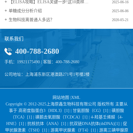
【ELISA攻略】ELISA关键一步!这10类样品要如何处理?
2025-06-16
​单糖成分分析介绍
2025-06-06
生物科技离普通人多远？
2020-05-21
联系我们
400-788-2680
手机：19921175490 | 客服：400-788-2680
公司地址：上海浦东新区港澳路271号1号楼2楼
网站地图
|
XML
Copyright © 2012-2025上海原鑫生物科技有限公司 版权所有 主要从
事于
高密度脂蛋白3（HDL3）[1] |
甘氨胆酸（CG）[1] |
磺胆酸
（TCA）[1] |
磺鹅去氧胆酸（TCDCA）[1] |
4-羟基壬烯醛（4-
HNE）[1] |
抗核抗体（ANA）[1] |
抗双链DNA抗体(dsDNA)[1] |
促
甲状腺激素（TSH）[1] |
游离甲状腺素（FT4）[1] |
游离三碘甲腺原