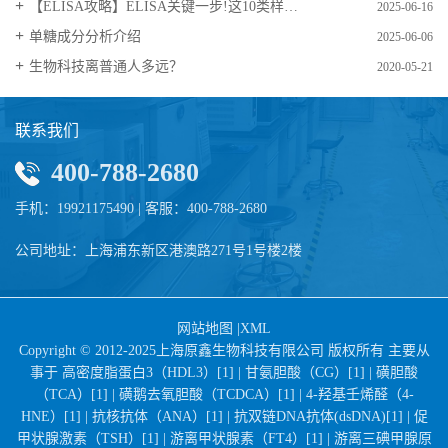
【ELISA攻略】ELISA关键一步!这10类样品要如何处理?
2025-06-16
​单糖成分分析介绍
2025-06-06
生物科技离普通人多远？
2020-05-21
联系我们
400-788-2680
手机：19921175490 | 客服：400-788-2680
公司地址：上海浦东新区港澳路271号1号楼2楼
网站地图
|
XML
Copyright © 2012-2025上海原鑫生物科技有限公司 版权所有 主要从
事于
高密度脂蛋白3（HDL3）[1] |
甘氨胆酸（CG）[1] |
磺胆酸
（TCA）[1] |
磺鹅去氧胆酸（TCDCA）[1] |
4-羟基壬烯醛（4-
HNE）[1] |
抗核抗体（ANA）[1] |
抗双链DNA抗体(dsDNA)[1] |
促
甲状腺激素（TSH）[1] |
游离甲状腺素（FT4）[1] |
游离三碘甲腺原