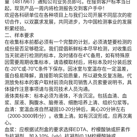
量（48T/96T）通知公司业务员即可。在接到客户标本当日
起，现货产品一周内将检测报告交到客户手中！
欢迎各科研单位在各种项目上与我们公司开展不同层次的密
切合作，以双赢求发展，共同进步，为中国检测事业的发展
积累经验。
二、样本要求
在收集标本前都必须有一个完整的计划，必须清楚要检测的
成份是否足够稳定。我们提倡新鲜标本尽早检测，对收集后
当天就进行检测的标本，及时储存在4℃备用，如有特殊原
因需要周期收集标本，请造模取材后，将标本及时分装后放
在-20℃或-70℃条件下保存。因冰室与室温存在一定温差，
蛋白极易降解，直接影响实验质量，所以避免反复冻融。代
测放免标本的客户取材前须向我司销售人员索要说明书，具
体操作注意事项请与我司技术人员沟通。
液体类标本：标本必须为液体，不含沉淀。包括血清、血
浆、尿液、胸腹水、脑脊液、细胞培养上清、组织匀浆等。
血清：室温血液自然凝固10-20分钟后，离心20分钟左右
（2000-3000转/分）。收集上清。如有沉淀形成，应再次离
心。
血浆：应根据试剂盒的要求选择EDTA、柠檬酸钠或肝素作
为抗凝剂，加入10%（v/v）抗凝剂(0.1M柠檬酸钠或