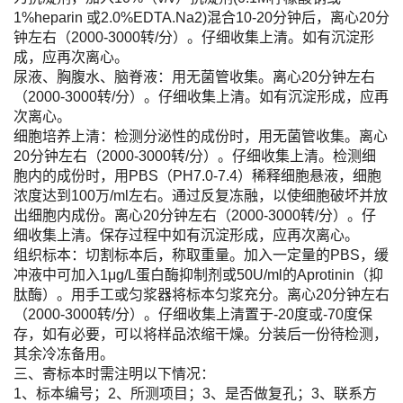
1%heparin 或2.0%EDTA.Na2)混合10-20分钟后，离心20分
钟左右（2000-3000转/分）。仔细收集上清。如有沉淀形
成，应再次离心。
尿液、胸腹水、脑脊液：用无菌管收集。离心20分钟左右
（2000-3000转/分）。仔细收集上清。如有沉淀形成，应再
次离心。
细胞培养上清：检测分泌性的成份时，用无菌管收集。离心
20分钟左右（2000-3000转/分）。仔细收集上清。检测细
胞内的成份时，用PBS（PH7.0-7.4）稀释细胞悬液，细胞
浓度达到100万/ml左右。通过反复冻融，以使细胞破坏并放
出细胞内成份。离心20分钟左右（2000-3000转/分）。仔
细收集上清。保存过程中如有沉淀形成，应再次离心。
组织标本：切割标本后，称取重量。加入一定量的PBS，缓
冲液中可加入1μg/L蛋白酶抑制剂或50U/ml的Aprotinin（抑
肽酶）。用手工或匀浆器将标本匀浆充分。离心20分钟左右
（2000-3000转/分）。仔细收集上清置于-20度或-70度保
存，如有必要，可以将样品浓缩干燥。分装后一份待检测，
其余冷冻备用。
三、寄标本时需注明以下情况：
1、标本编号；2、所测项目；3、是否做复孔；3、联系方