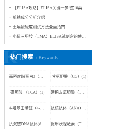
【ELISA攻略】ELISA关键一步!这10类样品要如何处理?
​单糖成分分析介绍
​土壤酸碱度测试方法全面指南
小鼠三甲胺（TMA）ELISA试剂盒的使用方法
K
热门搜索
Keywords
高密度脂蛋白3（HDL3）(1)
甘氨胆酸（CG）(1)
磺胆酸 （TCA）(1)
磺鹅去氧胆酸（TCDCA）(1)
4-羟基壬烯醛（4-HNE）(1)
抗核抗体（ANA）(1)
抗双链DNA抗体(dsDNA)(1)
促甲状腺激素（TSH）(1)