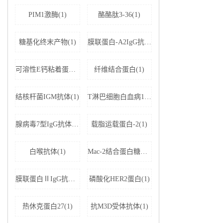
PIM1激酶(1)
酪酪肽3-36(1)
糖基化终末产物(1)
膜联蛋白-A2IgG抗体(1)
可溶性E钙粘着蛋白;可溶性上皮性钙黏附蛋白(1)
纤维结合蛋白(1)
结核杆菌IGM抗体(1)
T淋巴细胞白血病1+2型病毒(1)
腺病毒7型IgG抗体(1)
载脂运载蛋白-2(1)
白喉抗体(1)
Mac-2结合蛋白糖基化异构体(1)
膜联蛋白ⅡIgG抗体(1)
磷酸化HER2蛋白(1)
热休克蛋白27(1)
抗M3D受体抗体(1)