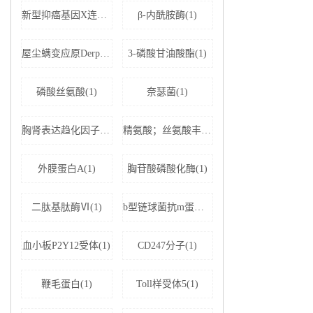
新型抑癌基因X连锁凋亡抑制蛋白相关因子-1(1)
β-内酰胺酶(1)
屋尘螨变应原Derp1 IgE抗体(1)
3-磷酸甘油酸酯(1)
磷酸丝氨酸(1)
奈瑟菌(1)
胸肾表达趋化因子(1)
精氨酸；丝氨酸丰富剪接因子1(1)
外膜蛋白A(1)
胸苷酸磷酸化酶(1)
二肽基肽酶Ⅵ(1)
b型链球菌抗m蛋白抗体(1)
血小板P2Y12受体(1)
CD247分子(1)
鞭毛蛋白(1)
Toll样受体5(1)