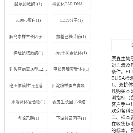
酪氨酸激酶1(1)
磷酸化TAR DNA结合蛋白43(1)
S100-β蛋白(1)
CD39分子(1)
胰岛素样生长因子结合蛋白5(1)
氨基己糖苷酶(1)
神经酰胺激酶(1)
抗γ干扰素抗体(1)
原鑫生物
对血清及
乳头瘤病毒16型L2蛋白(1)
甲状旁腺素受体1(1)
条件。E
ELISA
1、双抗体
电压依赖性钙通道亚基α-2D1(1)
β-淀粉样蛋白寡聚体(1)
凡购买本公司
测指标（
末端补体复合物(1)
表皮生长因子样结构域蛋白7(1)
客户手中
欢迎各科
二、样本
吲哚乙酸(1)
下游转录因子(1)
在收集标
的标本，