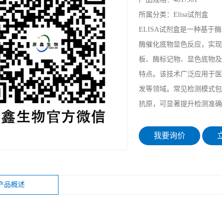
所属分类：
Elisa试剂盒
ELISA试剂盒是一种基
酶催化底物显色反应，实现
板、酶标记物、显色底物及标
特点。该技术广泛应用于医
发等领域。常见检测模式包
抗原，可显著提升检测准确
我要询价
立
产品概述