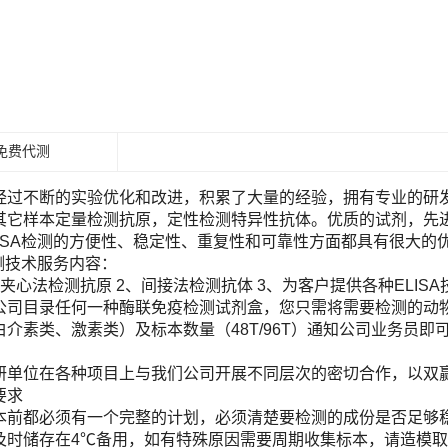
免费代测
经过不断的实验优化和改进，积累了大量的经验，拥有专业的研发团
其它样本定量检测抗原，定性检测特异性抗体。优质的试剂，先进
LISA检测的方便性、稳定性、重复性和可靠性方面都具有很大的
检测技术服务内容：
夹心法检测抗原 2、间接法检测抗体 3、为客户提供各种ELIS
目录任何一种酶联免疫检测试剂盒，您只需将需要检测的动物（Human, Ra
白介素类、激素类）及标本数量（48T/96T）通知公司业务员
！
研单位在各种项目上与我们公司开展不同层次的密切合作，以双
要求
本前都必须有一个完整的计划，必须清楚要检测的成份是否足够
及时储存在4℃备用，如有特殊原因需要周期收集标本，请造模取材