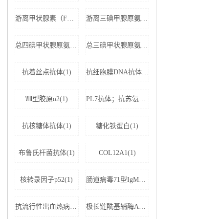
游离甲状腺素（FT4）(1)
游离三碘甲腺原氨酸（FT3）(1)
总四碘甲状腺原氨酸（TT4）(1)
总三碘甲状腺原氨酸（TT3)(1)
抗着丝点抗体(1)
抗细胞膜DNA抗体(1)
Ⅷ型胶原α2(1)
PL7抗体；抗苏氨酰tRNA合成酶(1)
抗核糖体抗体(1)
糖化铁蛋白(1)
布鲁氏杆菌抗体(1)
COL12A1(1)
核转录因子p52(1)
肠道病毒71型IgM抗体(1)
抗流行性出血热病毒IgM抗体(1)
极长链酰基辅酶A脱氢酶(1)