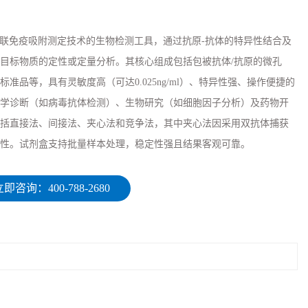
于酶联免疫吸附测定技术的生物检测工具，通过抗原-抗体的特异性结合及
目标物质的定性或定量分析。其核心组成包括包被抗体/抗原的微孔
准品等，具有灵敏度高（可达0.025ng/ml）、特异性强、操作便捷的
学诊断（如病毒抗体检测）、生物研究（如细胞因子分析）及药物开
括直接法、间接法、夹心法和竞争法，其中夹心法因采用双抗体捕获
性。试剂盒支持批量样本处理，稳定性强且结果客观可靠。
即咨询：400-788-2680